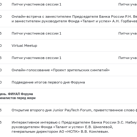
0
Питчи участников сессии 1
Питчи уча
0
Онлайн-встреча с заместителем Председателя Банка России Р.Н. 
и заместителем руководителя Фонда «Талант и успех» А.Н. Горбаче
5
Питчи участников сессии 1
Питчи уча
0
Virtual Meetup
5
Питчи участников сессии 1
Питчи уча
0
Онлайн-голосование «Проект зрительских симпатий»
0
Подведение итогов первого дня Форума
 день. ФИНАЛ Форума
финалистов перед жюри
5
Открытие второго дня Junior PayTech Forum, приветственное слов
5
Интерактивное интервью с Председателем Банка России Э.С. Набиу
руководителем Фонда «Талант и успех» Е.В. Шмелевой,
генеральным директором АО «НСПК» В.В. Комлевым.