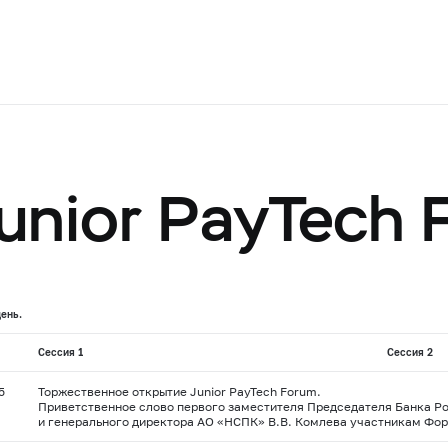
unior PayTech 
день.
Сессия 1
Сессия 2
5
Торжественное открытие Junior PayTech Forum.
Приветственное слово первого заместителя Председателя Банка Ро
и генерального директора АО «НСПК» В.В. Комлева участникам Фо