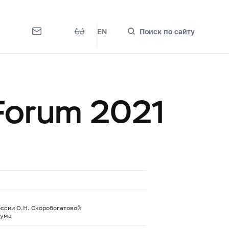
EN
Поиск по сайту
Forum 2021
ссии О.Н. Скоробогатовой
рума