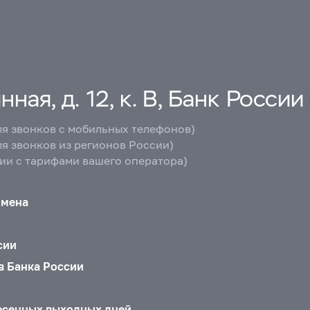
ная, д. 12, к. В, Банк России
ля звонков с мобильных телефонов)
ля звонков из регионов России)
вии с тарифами вашего оператора)
бмена
сии
в Банка России
есенных выходных дней