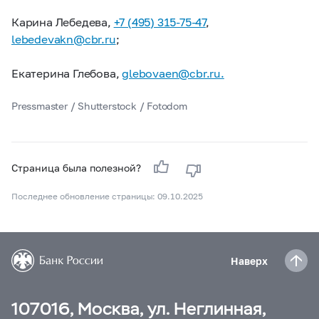
Карина Лебедева,
+7 (495) 315-75-47
,
lebedevakn@cbr.ru
;
Екатерина Глебова,
glebovaen@cbr.ru.
Pressmaster / Shutterstock / Fotodom
Страница была полезной?
Последнее обновление страницы: 09.10.2025
Наверх
107016, Москва, ул. Неглинная,