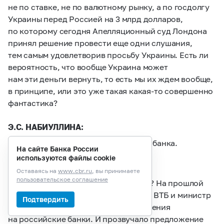
не по ставке, не по валютному рынку, а по госдолгу
Украины перед Россией на 3 млрд долларов,
по которому сегодня Апелляционный суд Лондона
принял решение провести еще одни слушания,
тем самым удовлетворив просьбу Украины. Есть ли
вероятность, что вообще Украина может
нам эти деньги вернуть, то есть мы их ждем вообще,
в принципе, или это уже такая какая-то совершенно
фантастика?
Э.С. НАБИУЛЛИНА:
Это не в компетенции Центрального банка.
На сайте Банка России
используются файлы cookie
ВОПРОС (агентство «Блумберг»):
Оставаясь на
www.cbr.ru
, вы принимаете
пользовательское соглашение
Можно все-таки вернуться к банкам? На прошлой
неделе на финансовом форуме глава ВТБ и министр
Подтвердить
финансов поднимали проблему давления
на российские банки. И прозвучало предложение