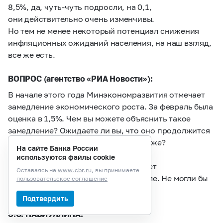
8,5%, да, чуть-чуть подросли, на 0,1,
они действительно очень изменчивы.
Но тем не менее некоторый потенциал снижения
инфляционных ожиданий населения, на наш взгляд,
все же есть.
ВОПРОС (агентство «РИА Новости»):
В начале этого года Минэкономразвития отмечает
замедление экономического роста. За февраль была
оценка в 1,5%. Чем вы можете объяснить такое
замедление? Ожидаете ли вы, что оно продолжится
к концу I квартала и во II квартале тоже?
На сайте Банка России
используются файлы cookie
И еще вы сказали, что инфляция будет
Оставаясь на
www.cbr.ru
, вы принимаете
на минимальном уровне во II квартале. Не могли бы
пользовательское соглашение
вы уточнить — на каком именно?
Подтвердить
Э.С. НАБИУЛЛИНА: