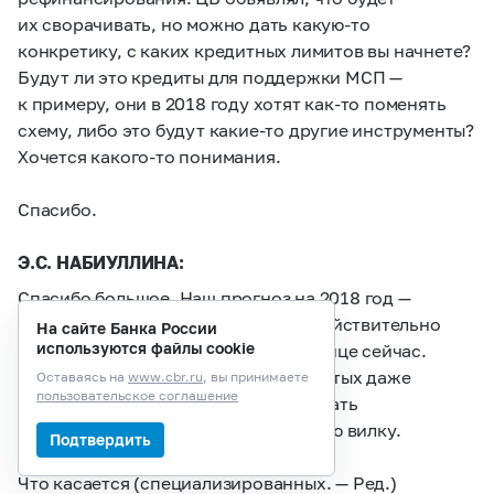
их сворачивать, но можно дать какую-то
конкретику, с каких кредитных лимитов вы начнете?
Будут ли это кредиты для поддержки МСП —
к примеру, они в 2018 году хотят как-то поменять
схему, либо это будут какие-то другие инструменты?
Хочется какого-то понимания.
Спасибо.
Э.С. НАБИУЛЛИНА:
Спасибо большое. Наш прогноз на 2018 год —
1,5–2%.
Прогноз на 2017 год у нас действительно
На сайте Банка России
используются файлы cookie
был
1,7–2,2,
но ближе к нижней границе сейчас.
Здесь, я думаю, с точностью до десятых даже
Оставаясь на
www.cbr.ru
, вы принимаете
пользовательское соглашение
на этот год достаточно сложно сказать
и на 2018 год, поэтому мы даем такую вилку.
Подтвердить
Что касается (специализированных. — Ред.)