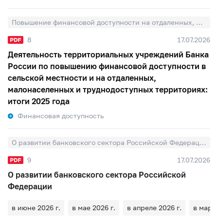
Повышение финансовой доступности на отдаленных, малонаселенных и труднодоступных территориях
8
17.07.2026
Деятельность территориальных учреждений Банка
России по повышению финансовой доступности в
сельской местности и на отдаленных,
малонаселенных и труднодоступных территориях:
итоги 2025 года
Финансовая доступность
О развитии банковского сектора Российской Федерации
9
17.07.2026
О развитии банковского сектора Российской
Федерации
в июне 2026 г.
в мае 2026 г.
в апреле 2026 г.
в марте