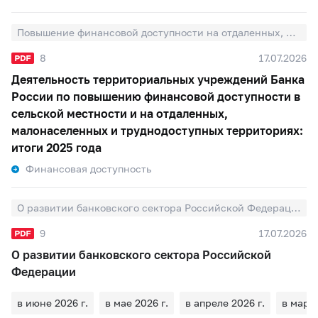
Повышение финансовой доступности на отдаленных, малонаселенных и труднодоступных территориях
8
17.07.2026
Деятельность территориальных учреждений Банка
России по повышению финансовой доступности в
сельской местности и на отдаленных,
малонаселенных и труднодоступных территориях:
итоги 2025 года
Финансовая доступность
О развитии банковского сектора Российской Федерации
9
17.07.2026
О развитии банковского сектора Российской
Федерации
в июне 2026 г.
в мае 2026 г.
в апреле 2026 г.
в марте