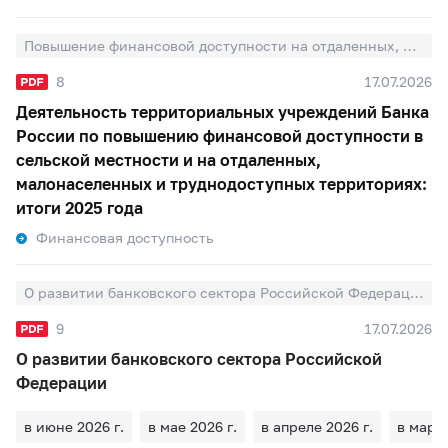
Повышение финансовой доступности на отдаленных, малонаселенных и труднодоступных территориях
8
17.07.2026
Деятельность территориальных учреждений Банка
России по повышению финансовой доступности в
сельской местности и на отдаленных,
малонаселенных и труднодоступных территориях:
итоги 2025 года
Финансовая доступность
О развитии банковского сектора Российской Федерации
9
17.07.2026
О развитии банковского сектора Российской
Федерации
в июне 2026 г.
в мае 2026 г.
в апреле 2026 г.
в марте