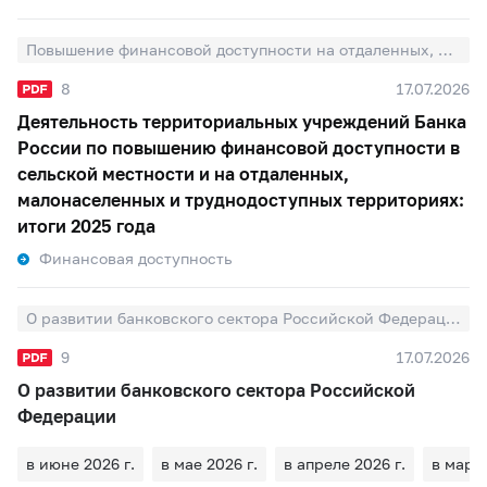
Повышение финансовой доступности на отдаленных, малонаселенных и труднодоступных территориях
8
17.07.2026
Деятельность территориальных учреждений Банка
России по повышению финансовой доступности в
сельской местности и на отдаленных,
малонаселенных и труднодоступных территориях:
итоги 2025 года
Финансовая доступность
О развитии банковского сектора Российской Федерации
9
17.07.2026
О развитии банковского сектора Российской
Федерации
в июне 2026 г.
в мае 2026 г.
в апреле 2026 г.
в марте