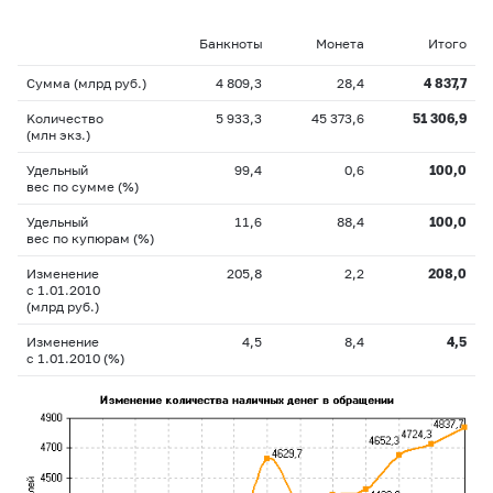
Банкноты
Монета
Итого
Сумма (млрд руб.)
4 809,3
28,4
4 837,7
Kоличество
5 933,3
45 373,6
51 306,9
(млн экз.)
Удельный
99,4
0,6
100,0
вес по сумме (%)
Удельный
11,6
88,4
100,0
вес по купюрам (%)
Изменение
205,8
2,2
208,0
с 1.01.2010
(млрд руб.)
Изменение
4,5
8,4
4,5
с 1.01.2010 (%)