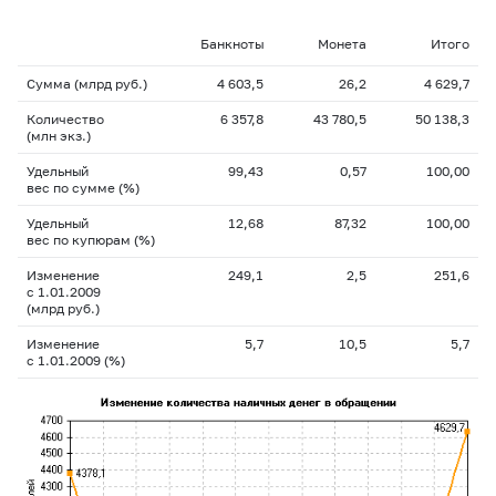
Банкноты
Монета
Итого
Сумма (млрд руб.)
4 603,5
26,2
4 629,7
Количество
6 357,8
43 780,5
50 138,3
(млн экз.)
Удельный
99,43
0,57
100,00
вес по сумме (%)
Удельный
12,68
87,32
100,00
вес по купюрам (%)
Изменение
249,1
2,5
251,6
с 1.01.2009
(млрд руб.)
Изменение
5,7
10,5
5,7
с 1.01.2009 (%)