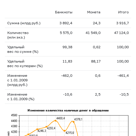
Банкноты
Монета
Итого
Сумма (млрд руб.)
3 892,4
24,3
3 916,7
Количество
5 575,0
41 549,0
47 124,0
(млн экз.)
Удельный
99,38
0,62
100,00
вес по сумме (%)
Удельный
11,83
88,17
100,00
вес по купюрам (%)
Изменение
-462,0
0,6
-461,4
с 1.01.2009
(млрд руб.)
Изменение
-10,6
2,5
-10,5
с 1.01.2009 (%)