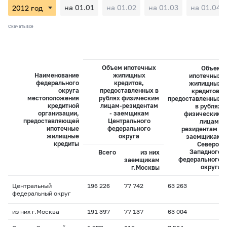
на 01.01
на 01.02
на 01.03
на 01.04
Скачать все
Объем ипотечных
Объем
Наименование
жилищных
ипотечных
федерального
кредитов,
жилищных
округа
предоставленных в
кредитов,
местоположения
рублях физическим
предоставленных
кредитной
лицам-резидентам
в рублях
организации,
- заемщикам
физическим
предоставляющей
Центрального
лицам-
ипотечные
федерального
резидентам -
жилищные
округа
заемщикам
кредиты
Северо-
Западного
Всего
из них
федерального
заемщикам
округа
г.Москвы
Центральный
196 226
77 742
63 263
федеральный округ
из них г.Москва
191 397
77 137
63 004