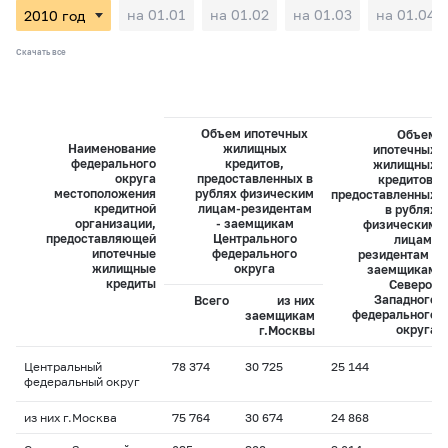
на 01.01
на 01.02
на 01.03
на 01.04
Скачать все
Объем ипотечных
Объем
Наименование
жилищных
ипотечных
федерального
кредитов,
жилищных
округа
предоставленных в
кредитов,
местоположения
рублях физическим
предоставленных
кредитной
лицам-резидентам
в рублях
организации,
- заемщикам
физическим
предоставляющей
Центрального
лицам-
ипотечные
федерального
резидентам -
жилищные
округа
заемщикам
кредиты
Северо-
Западного
Всего
из них
федерального
заемщикам
округа
г.Москвы
Центральный
78 374
30 725
25 144
федеральный округ
из них г.Москва
75 764
30 674
24 868