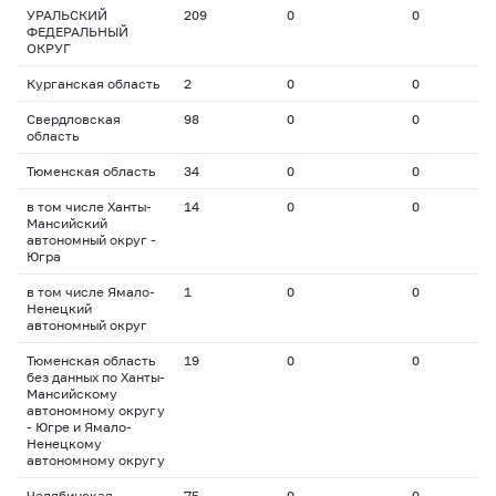
УРАЛЬСКИЙ
209
0
0
0
ФЕДЕРАЛЬНЫЙ
ОКРУГ
Курганская область
2
0
0
0
Свердловская
98
0
0
0
область
Тюменская область
34
0
0
0
в том числе Ханты-
14
0
0
0
Мансийский
автономный округ -
Югра
в том числе Ямало-
1
0
0
0
Ненецкий
автономный округ
Тюменская область
19
0
0
0
без данных по Ханты-
Мансийскому
автономному округу
- Югре и Ямало-
Ненецкому
автономному округу
Челябинская
75
0
0
0