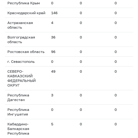
Республика Крым
0
0
0
0
Краснодарский край
146
0
0
0
Астраханская
4
0
0
0
область
Волгоградская
36
0
0
0
область
Ростовская область
96
0
0
0
г. Севастополь
0
0
0
0
СЕВЕРО-
49
0
0
0
КАВКАЗСКИЙ
ФЕДЕРАЛЬНЫЙ
ОКРУГ
Республика
3
0
0
0
Дагестан
Республика
0
0
0
0
Ингушетия
Кабардино-
5
0
0
0
Балкарская
Республика