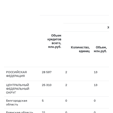
Жи
Объем
кредитов
всего,
С
млн.руб.
Количество,
Объем,
с
единиц
млн.руб.
РОССИЙСКАЯ
28 597
2
13
2
ФЕДЕРАЦИЯ
ЦЕНТРАЛЬНЫЙ
25 310
2
13
2
ФЕДЕРАЛЬНЫЙ
ОКРУГ
Белгородская
5
0
0
0
область
Брянская область
21
0
0
0