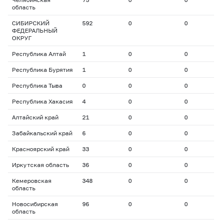
область
СИБИРСКИЙ
592
0
0
0
ФЕДЕРАЛЬНЫЙ
ОКРУГ
Республика Алтай
1
0
0
0
Республика Бурятия
1
0
0
0
Республика Тыва
0
0
0
0
Республика Хакасия
4
0
0
0
Алтайский край
21
0
0
0
Забайкальский край
6
0
0
0
Красноярский край
33
0
0
0
Иркутская область
36
0
0
0
Кемеровская
348
0
0
0
область
Новосибирская
96
0
0
0
область