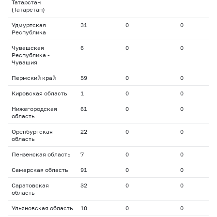
Татарстан
(Татарстан)
Удмуртская
31
0
0
0
Республика
Чувашская
6
0
0
0
Республика -
Чувашия
Пермский край
59
0
0
0
Кировская область
1
0
0
0
Нижегородская
61
0
0
0
область
Оренбургская
22
0
0
0
область
Пензенская область
7
0
0
0
Самарская область
91
0
0
0
Саратовская
32
0
0
0
область
Ульяновская область
10
0
0
0