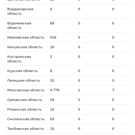
Владимирская
6
0
0
0
область
Воронежская
68
0
0
0
область
Ивановская область
416
0
0
0
Калужская область
16
0
0
0
Костромская
2
0
0
0
область
Курская область
8
0
0
0
Липецкая область
10
0
0
0
Московская область
4 779
1
7
1
Орловская область
29
0
0
0
Рязанская область
13
0
0
0
Смоленская область
53
0
0
0
Тамбовская область
13
0
0
0