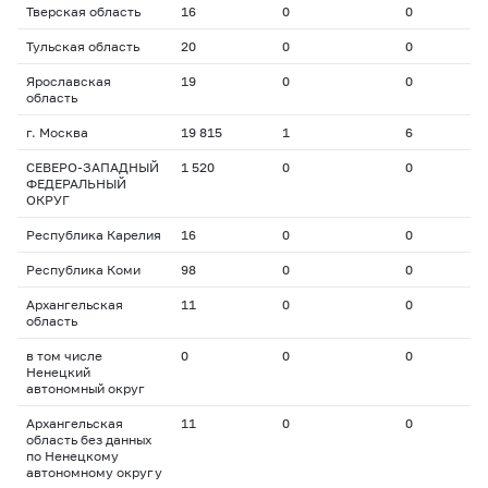
Тверская область
16
0
0
0
Тульская область
20
0
0
0
Ярославская
19
0
0
0
область
г. Москва
19 815
1
6
2
СЕВЕРО-ЗАПАДНЫЙ
1 520
0
0
0
ФЕДЕРАЛЬНЫЙ
ОКРУГ
Республика Карелия
16
0
0
0
Республика Коми
98
0
0
0
Архангельская
11
0
0
0
область
в том числе
0
0
0
0
Ненецкий
автономный округ
Архангельская
11
0
0
0
область без данных
по Ненецкому
автономному округу