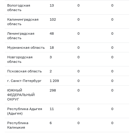
Вологодская
13
0
0
0
область
Калининградская
102
0
0
0
область
Ленинградская
48
0
0
0
область
Мурманская область
18
0
0
0
Новгородская
3
0
0
0
область
Псковская область
2
0
0
0
г. Санкт-Петербург
1 209
0
0
0
ЮЖНЫЙ
298
0
0
0
ФЕДЕРАЛЬНЫЙ
ОКРУГ
Республика Адыгея
11
0
0
0
(Адыгея)
Республика
6
0
0
0
Калмыкия