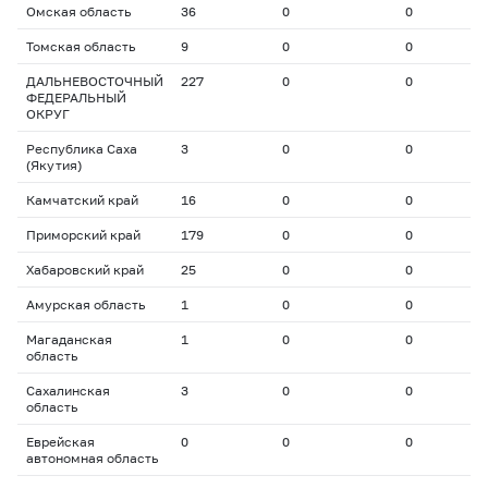
Омская область
36
0
0
0
Томская область
9
0
0
0
ДАЛЬНЕВОСТОЧНЫЙ
227
0
0
0
ФЕДЕРАЛЬНЫЙ
ОКРУГ
Республика Саха
3
0
0
0
(Якутия)
Камчатский край
16
0
0
0
Приморский край
179
0
0
0
Хабаровский край
25
0
0
0
Амурская область
1
0
0
0
Магаданская
1
0
0
0
область
Сахалинская
3
0
0
0
область
Еврейская
0
0
0
0
автономная область