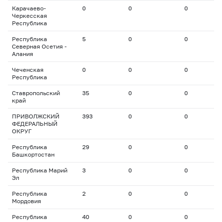
Карачаево-
0
0
0
0
Черкесская
Республика
Республика
5
0
0
0
Северная Осетия -
Алания
Чеченская
0
0
0
0
Республика
Ставропольский
35
0
0
0
край
ПРИВОЛЖСКИЙ
393
0
0
0
ФЕДЕРАЛЬНЫЙ
ОКРУГ
Республика
29
0
0
0
Башкортостан
Республика Марий
3
0
0
0
Эл
Республика
2
0
0
0
Мордовия
Республика
40
0
0
0