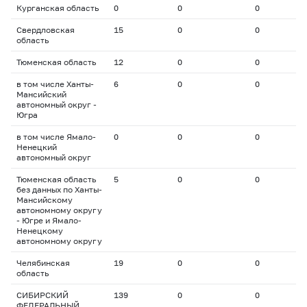
Курганская область
0
0
0
0
Свердловская
15
0
0
0
область
Тюменская область
12
0
0
0
в том числе Ханты-
6
0
0
0
Мансийский
автономный округ -
Югра
в том числе Ямало-
0
0
0
0
Ненецкий
автономный округ
Тюменская область
5
0
0
0
без данных по Ханты-
Мансийскому
автономному округу
- Югре и Ямало-
Ненецкому
автономному округу
Челябинская
19
0
0
0
область
СИБИРСКИЙ
139
0
0
0
ФЕДЕРАЛЬНЫЙ