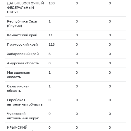
ДАЛЬНЕВОСТОЧНЫЙ
133
0
0
0
ФЕДЕРАЛЬНЫЙ
ОКРУГ
Республика Саха
1
0
0
0
(Якутия)
Камчатский край
11
0
0
0
Приморский край
113
0
0
0
Хабаровский край
5
0
0
0
Амурская область
0
0
0
0
Магаданская
1
0
0
0
область
Сахалинская
1
0
0
0
область
Еврейская
0
0
0
0
автономная область
Чукотский
0
0
0
0
автономный округ
КРЫМСКИЙ
0
0
0
0