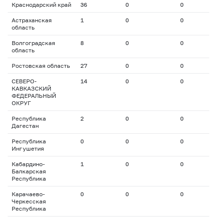
Краснодарский край
36
0
0
0
Астраханская
1
0
0
0
область
Волгоградская
8
0
0
0
область
Ростовская область
27
0
0
0
СЕВЕРО-
14
0
0
0
КАВКАЗСКИЙ
ФЕДЕРАЛЬНЫЙ
ОКРУГ
Республика
2
0
0
0
Дагестан
Республика
0
0
0
0
Ингушетия
Кабардино-
1
0
0
0
Балкарская
Республика
Карачаево-
0
0
0
0
Черкесская
Республика