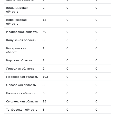
Владимирская
2
0
0
0
область
Воронежская
18
0
0
0
область
Ивановская область
40
0
0
0
Калужская область
3
0
0
0
Костромская
1
0
0
0
область
Курская область
2
0
0
0
Липецкая область
2
0
0
0
Московская область
193
0
0
0
Орловская область
3
0
0
0
Рязанская область
5
0
0
0
Смоленская область
13
0
0
0
Тамбовская область
6
0
0
0