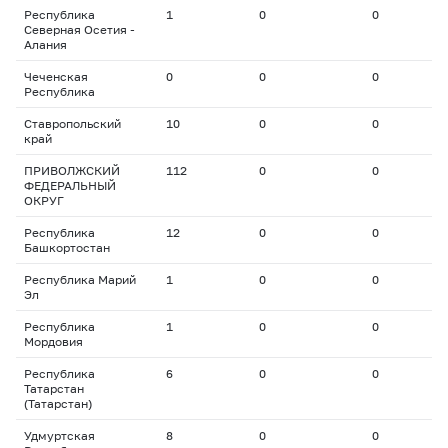
Республика
1
0
0
0
Северная Осетия -
Алания
Чеченская
0
0
0
0
Республика
Ставропольский
10
0
0
0
край
ПРИВОЛЖСКИЙ
112
0
0
0
ФЕДЕРАЛЬНЫЙ
ОКРУГ
Республика
12
0
0
0
Башкортостан
Республика Марий
1
0
0
0
Эл
Республика
1
0
0
0
Мордовия
Республика
6
0
0
0
Татарстан
(Татарстан)
Удмуртская
8
0
0
0