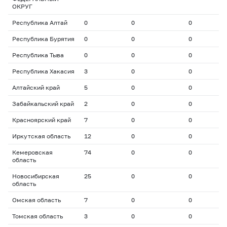
ОКРУГ
Республика Алтай
0
0
0
0
Республика Бурятия
0
0
0
0
Республика Тыва
0
0
0
0
Республика Хакасия
3
0
0
0
Алтайский край
5
0
0
0
Забайкальский край
2
0
0
0
Красноярский край
7
0
0
0
Иркутская область
12
0
0
0
Кемеровская
74
0
0
0
область
Новосибирская
25
0
0
0
область
Омская область
7
0
0
0
Томская область
3
0
0
0