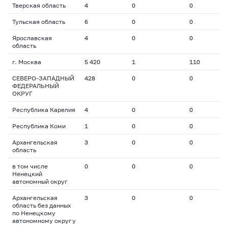
Тверская область
4
0
0
0
Тульская область
6
0
0
0
Ярославская
4
0
0
0
область
г. Москва
5 420
1
110
1
СЕВЕРО-ЗАПАДНЫЙ
428
0
0
0
ФЕДЕРАЛЬНЫЙ
ОКРУГ
Республика Карелия
4
0
0
0
Республика Коми
1
0
0
0
Архангельская
3
0
0
0
область
в том числе
0
0
0
0
Ненецкий
автономный округ
Архангельская
3
0
0
0
область без данных
по Ненецкому
автономному округу