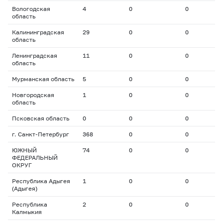
Вологодская
4
0
0
0
область
Калининградская
29
0
0
0
область
Ленинградская
11
0
0
0
область
Мурманская область
5
0
0
0
Новгородская
1
0
0
0
область
Псковская область
0
0
0
0
г. Санкт-Петербург
368
0
0
0
ЮЖНЫЙ
74
0
0
0
ФЕДЕРАЛЬНЫЙ
ОКРУГ
Республика Адыгея
1
0
0
0
(Адыгея)
Республика
2
0
0
0
Калмыкия