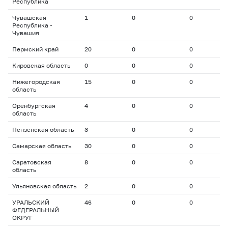
Республика
Чувашская
1
0
0
0
Республика -
Чувашия
Пермский край
20
0
0
0
Кировская область
0
0
0
0
Нижегородская
15
0
0
0
область
Оренбургская
4
0
0
0
область
Пензенская область
3
0
0
0
Самарская область
30
0
0
0
Саратовская
8
0
0
0
область
Ульяновская область
2
0
0
0
УРАЛЬСКИЙ
46
0
0
0
ФЕДЕРАЛЬНЫЙ
ОКРУГ