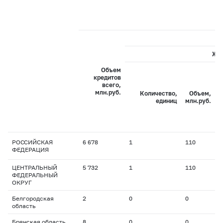
Жи
Объем
кредитов
всего,
С
млн.руб.
Количество,
Объем,
с
единиц
млн.руб.
РОССИЙСКАЯ
6 678
1
110
1
ФЕДЕРАЦИЯ
ЦЕНТРАЛЬНЫЙ
5 732
1
110
1
ФЕДЕРАЛЬНЫЙ
ОКРУГ
Белгородская
2
0
0
0
область
Брянская область
8
0
0
0