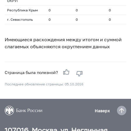
ОКРУГ
Республика Крым
0
0
0
0
г. Севастополь
0
0
0
0
Имеющиеся расхождения между итогом и суммой
слагаемых объясняются округлением данных
Страница была полезной?
Последнее обновление страницы: 05.10.2016
Наверх
107016, Москва, ул. Неглинная,