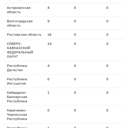
Астраханская
4
0
0
0
область
Волгоградская
9
0
0
0
область
Ростовская область
16
0
0
0
СЕВЕРО-
14
0
0
0
КАВКАЗСКИЙ
ФЕДЕРАЛЬНЫЙ
ОКРУГ
Республика
4
0
0
0
Дагестан
Республика
0
0
0
0
Ингушетия
Кабардино-
1
0
0
0
Балкарская
Республика
Карачаево-
0
0
0
0
Черкесская
Республика
Республика
1
0
0
0