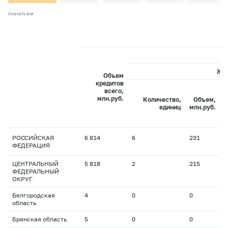
Скачать все
Жи
Объем
кредитов
всего,
С
млн.руб.
Количество,
Объем,
с
единиц
млн.руб.
РОССИЙСКАЯ
6 814
6
231
7
ФЕДЕРАЦИЯ
ЦЕНТРАЛЬНЫЙ
5 818
2
215
6
ФЕДЕРАЛЬНЫЙ
ОКРУГ
Белгородская
4
0
0
0
область
Брянская область
5
0
0
0