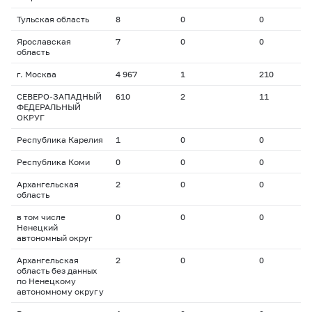
Тульская область
8
0
0
0
Ярославская
7
0
0
0
область
г. Москва
4 967
1
210
6
СЕВЕРО-ЗАПАДНЫЙ
610
2
11
1
ФЕДЕРАЛЬНЫЙ
ОКРУГ
Республика Карелия
1
0
0
0
Республика Коми
0
0
0
0
Архангельская
2
0
0
0
область
в том числе
0
0
0
0
Ненецкий
автономный округ
Архангельская
2
0
0
0
область без данных
по Ненецкому
автономному округу