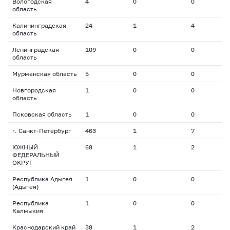
Вологодская
4
0
0
0
область
Калининградская
24
1
4
1
область
Ленинградская
109
0
0
0
область
Мурманская область
5
0
0
0
Новгородская
1
0
0
0
область
Псковская область
1
0
0
0
г. Санкт-Петербург
463
1
7
2
ЮЖНЫЙ
68
1
2
1
ФЕДЕРАЛЬНЫЙ
ОКРУГ
Республика Адыгея
1
0
0
0
(Адыгея)
Республика
1
0
0
0
Калмыкия
Краснодарский край
38
1
2
1