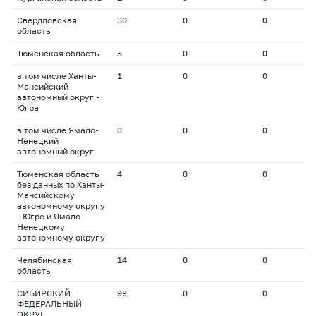
Свердловская
30
0
0
0
область
Тюменская область
5
0
0
0
в том числе Ханты-
1
0
0
0
Мансийский
автономный округ -
Югра
в том числе Ямало-
0
0
0
0
Ненецкий
автономный округ
Тюменская область
4
0
0
0
без данных по Ханты-
Мансийскому
автономному округу
- Югре и Ямало-
Ненецкому
автономному округу
Челябинская
14
0
0
0
область
СИБИРСКИЙ
99
0
0
0
ФЕДЕРАЛЬНЫЙ
ОКРУГ