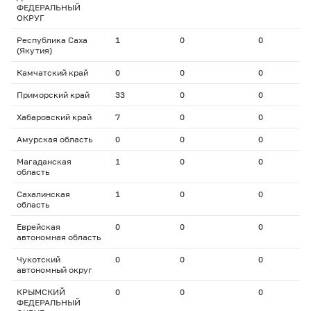
ФЕДЕРАЛЬНЫЙ
ОКРУГ
Республика Саха
1
0
0
0
(Якутия)
Камчатский край
0
0
0
0
Приморский край
33
0
0
0
Хабаровский край
7
0
0
0
Амурская область
0
0
0
0
Магаданская
1
0
0
0
область
Сахалинская
1
0
0
0
область
Еврейская
0
0
0
0
автономная область
Чукотский
0
0
0
0
автономный округ
КРЫМСКИЙ
0
0
0
0
ФЕДЕРАЛЬНЫЙ