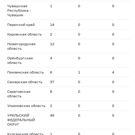
Чувашская
1
0
0
0
Республика -
Чувашия
Пермский край
14
0
0
0
Кировская область
2
0
0
0
Нижегородская
12
0
0
0
область
Оренбургская
4
0
0
0
область
Пензенская область
6
1
4
2
Самарская область
37
0
0
0
Саратовская
8
0
0
0
область
Ульяновская область
2
0
0
0
УРАЛЬСКИЙ
49
0
0
0
ФЕДЕРАЛЬНЫЙ
ОКРУГ
Курганская область
1
0
0
0