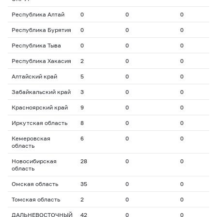
Республика Алтай
0
0
0
0
Республика Бурятия
0
0
0
0
Республика Тыва
0
0
0
0
Республика Хакасия
2
0
0
0
Алтайский край
5
0
0
0
Забайкальский край
3
0
0
0
Красноярский край
9
0
0
0
Иркутская область
8
0
0
0
Кемеровская
6
0
0
0
область
Новосибирская
28
0
0
0
область
Омская область
35
0
0
0
Томская область
2
0
0
0
ДАЛЬНЕВОСТОЧНЫЙ
42
0
0
0