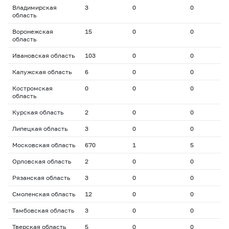
Владимирская
3
0
0
0
область
Воронежская
15
0
0
0
область
Ивановская область
103
0
0
0
Калужская область
6
0
0
0
Костромская
0
0
0
0
область
Курская область
2
0
0
0
Липецкая область
3
0
0
0
Московская область
670
1
5
1
Орловская область
2
0
0
0
Рязанская область
3
0
0
0
Смоленская область
12
0
0
0
Тамбовская область
3
0
0
0
Тверская область
5
0
0
0