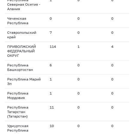
Северная Осетия -
Алания
Чеченская
0
0
0
0
Республика
Ставропольский
7
0
0
0
край
ПРИВОЛЖСКИЙ
114
1
4
2
ФЕДЕРАЛЬНЫЙ
ОКРУГ
Республика
6
0
0
0
Башкортостан
Республика Марий
1
0
0
0
Эл
Республика
1
0
0
0
Мордовия
Республика
11
0
0
0
Татарстан
(Татарстан)
Удмуртская
10
0
0
0
Республика