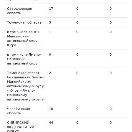
Свердловская
17
0
0
0
область
Тюменская область
3
0
0
0
в том числе Ханты-
1
0
0
0
Мансийский
автономный округ -
Югра
в том числе Ямало-
0
0
0
0
Ненецкий
автономный округ
Тюменская область
2
0
0
0
без данных по Ханты-
Мансийскому
автономному округу
- Югре и Ямало-
Ненецкому
автономному округу
Челябинская
10
0
0
0
область
СИБИРСКИЙ
44
0
0
0
ФЕДЕРАЛЬНЫЙ
ОКРУГ