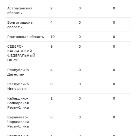
Астраханская
2
0
0
0
область
Волгоградская
4
0
0
0
область
Ростовская область
10
0
0
0
СЕВЕРО-
9
0
0
0
КАВКАЗСКИЙ
ФЕДЕРАЛЬНЫЙ
ОКРУГ
Республика
4
0
0
0
Дагестан
Республика
0
0
0
0
Ингушетия
Кабардино-
1
0
0
0
Балкарская
Республика
Карачаево-
0
0
0
0
Черкесская
Республика
Республика
1
0
0
0