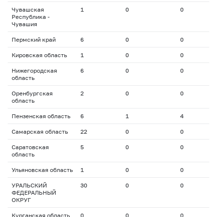
Чувашская
1
0
0
0
Республика -
Чувашия
Пермский край
6
0
0
0
Кировская область
1
0
0
0
Нижегородская
6
0
0
0
область
Оренбургская
2
0
0
0
область
Пензенская область
6
1
4
2
Самарская область
22
0
0
0
Саратовская
5
0
0
0
область
Ульяновская область
1
0
0
0
УРАЛЬСКИЙ
30
0
0
0
ФЕДЕРАЛЬНЫЙ
ОКРУГ
Курганская область
0
0
0
0