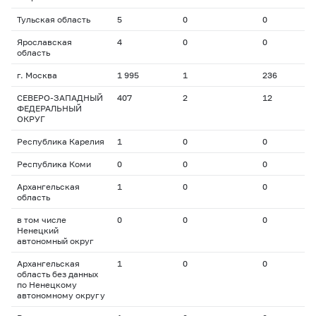
Тульская область
5
0
0
0
Ярославская
4
0
0
0
область
г. Москва
1 995
1
236
6
СЕВЕРО-ЗАПАДНЫЙ
407
2
12
1
ФЕДЕРАЛЬНЫЙ
ОКРУГ
Республика Карелия
1
0
0
0
Республика Коми
0
0
0
0
Архангельская
1
0
0
0
область
в том числе
0
0
0
0
Ненецкий
автономный округ
Архангельская
1
0
0
0
область без данных
по Ненецкому
автономному округу