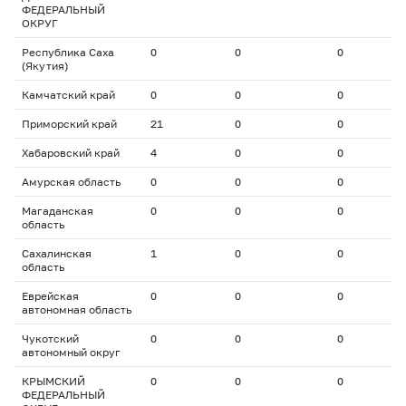
ФЕДЕРАЛЬНЫЙ
ОКРУГ
Республика Саха
0
0
0
0
(Якутия)
Камчатский край
0
0
0
0
Приморский край
21
0
0
0
Хабаровский край
4
0
0
0
Амурская область
0
0
0
0
Магаданская
0
0
0
0
область
Сахалинская
1
0
0
0
область
Еврейская
0
0
0
0
автономная область
Чукотский
0
0
0
0
автономный округ
КРЫМСКИЙ
0
0
0
0
ФЕДЕРАЛЬНЫЙ