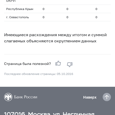
ОКРУГ
Республика Крым
0
0
0
0
г. Севастополь
0
0
0
0
Имеющиеся расхождения между итогом и суммой
слагаемых объясняются округлением данных
Страница была полезной?
Последнее обновление страницы: 05.10.2016
Наверх
107016, Москва, ул. Неглинная,