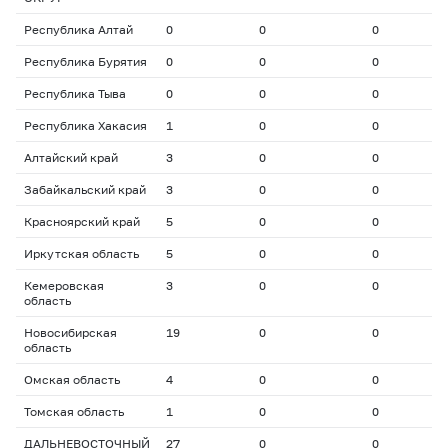
Республика Алтай
0
0
0
0
Республика Бурятия
0
0
0
0
Республика Тыва
0
0
0
0
Республика Хакасия
1
0
0
0
Алтайский край
3
0
0
0
Забайкальский край
3
0
0
0
Красноярский край
5
0
0
0
Иркутская область
5
0
0
0
Кемеровская
3
0
0
0
область
Новосибирская
19
0
0
0
область
Омская область
4
0
0
0
Томская область
1
0
0
0
ДАЛЬНЕВОСТОЧНЫЙ
27
0
0
0