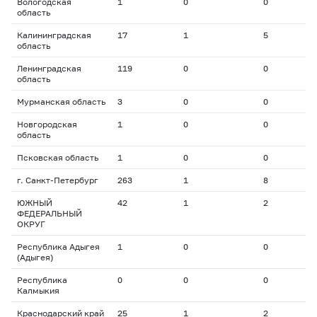
Вологодская
1
0
0
0
область
Калининградская
17
1
5
1
область
Ленинградская
119
0
0
0
область
Мурманская область
3
0
0
0
Новгородская
1
0
0
0
область
Псковская область
1
0
0
0
г. Санкт-Петербург
263
1
8
2
ЮЖНЫЙ
42
1
2
1
ФЕДЕРАЛЬНЫЙ
ОКРУГ
Республика Адыгея
1
0
0
0
(Адыгея)
Республика
0
0
0
0
Калмыкия
Краснодарский край
25
1
2
1