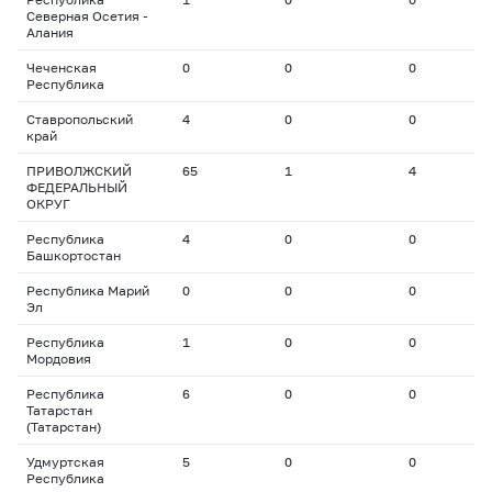
Северная Осетия -
Алания
Чеченская
0
0
0
0
Республика
Ставропольский
4
0
0
0
край
ПРИВОЛЖСКИЙ
65
1
4
2
ФЕДЕРАЛЬНЫЙ
ОКРУГ
Республика
4
0
0
0
Башкортостан
Республика Марий
0
0
0
0
Эл
Республика
1
0
0
0
Мордовия
Республика
6
0
0
0
Татарстан
(Татарстан)
Удмуртская
5
0
0
0
Республика