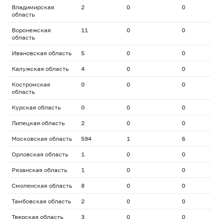
Владимирская
2
0
0
0
область
Воронежская
11
0
0
0
область
Ивановская область
5
0
0
0
Калужская область
4
0
0
0
Костромская
0
0
0
0
область
Курская область
0
0
0
0
Липецкая область
2
0
0
0
Московская область
594
1
6
1
Орловская область
1
0
0
0
Рязанская область
1
0
0
0
Смоленская область
8
0
0
0
Тамбовская область
2
0
0
0
Тверская область
3
0
0
0