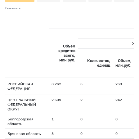
Скачать все
Жи
Объем
кредитов
всего,
С
млн.руб.
Количество,
Объем,
с
единиц
млн.руб.
РОССИЙСКАЯ
3 262
6
260
7
ФЕДЕРАЦИЯ
ЦЕНТРАЛЬНЫЙ
2 639
2
242
6
ФЕДЕРАЛЬНЫЙ
ОКРУГ
Белгородская
1
0
0
0
область
Брянская область
3
0
0
0