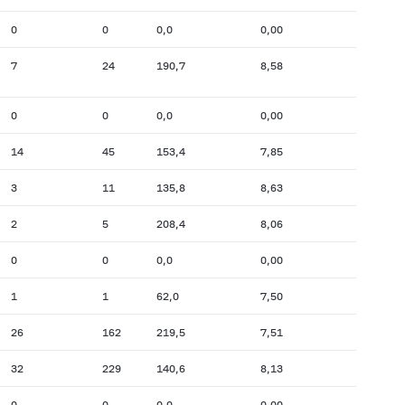
0
0
0,0
0,00
7
24
190,7
8,58
0
0
0,0
0,00
14
45
153,4
7,85
3
11
135,8
8,63
2
5
208,4
8,06
0
0
0,0
0,00
1
1
62,0
7,50
26
162
219,5
7,51
32
229
140,6
8,13
0
0
0,0
0,00