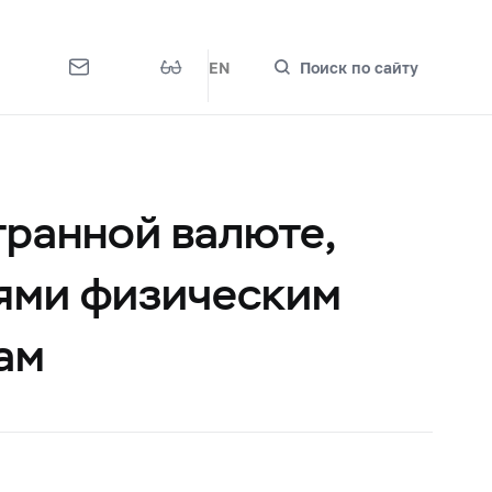
EN
Поиск по сайту
транной валюте,
ями физическим
ам