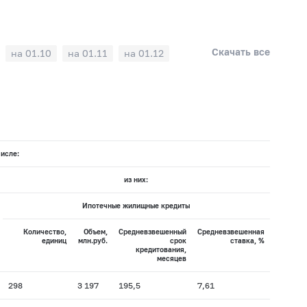
Скачать все
на 01.10
на 01.11
на 01.12
числе:
из них:
Ипотечные жилищные кредиты
Количество,
Объем,
Средневзвешенный
Средневзвешенная
единиц
млн.руб.
срок
ставка, %
кредитования,
месяцев
298
3 197
195,5
7,61