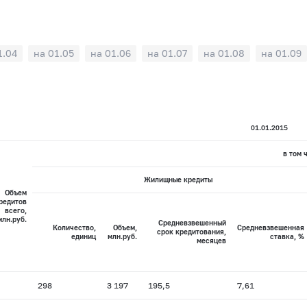
1.04
на 01.05
на 01.06
на 01.07
на 01.08
на 01.09
01.01.2015
в том 
Жилищные кредиты
Объем
редитов
всего,
млн.руб.
Средневзвешенный
Количество,
Объем,
Средневзвешенная
срок кредитования,
единиц
млн.руб.
ставка, %
месяцев
298
3 197
195,5
7,61