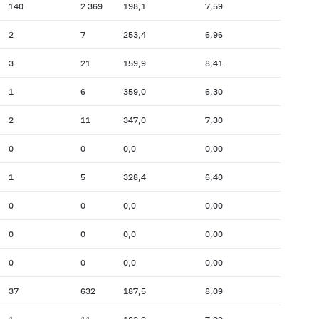
140
2 369
198,1
7,59
2
7
253,4
6,96
3
21
159,9
8,41
1
6
359,0
6,30
2
11
347,0
7,30
0
0
0,0
0,00
1
5
328,4
6,40
0
0
0,0
0,00
0
0
0,0
0,00
0
0
0,0
0,00
37
632
187,5
8,09