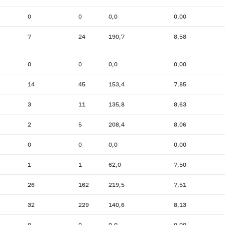
0
0
0,0
0,00
7
24
190,7
8,58
0
0
0,0
0,00
14
45
153,4
7,85
3
11
135,8
8,63
2
5
208,4
8,06
0
0
0,0
0,00
1
1
62,0
7,50
26
162
219,5
7,51
32
229
140,6
8,13
0
0
0,0
0,00