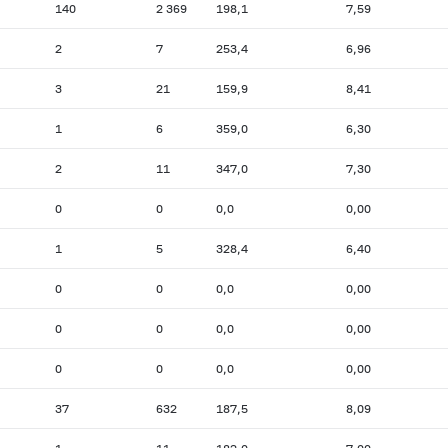
140
2 369
198,1
7,59
2
7
253,4
6,96
3
21
159,9
8,41
1
6
359,0
6,30
2
11
347,0
7,30
0
0
0,0
0,00
1
5
328,4
6,40
0
0
0,0
0,00
0
0
0,0
0,00
0
0
0,0
0,00
37
632
187,5
8,09