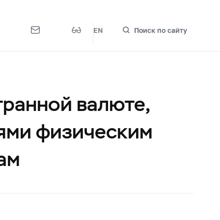
EN
Поиск по сайту
транной валюте,
ями физическим
ам