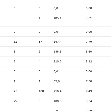
0
0
0,0
0,00
5
15
185,1
9,01
0
0
0,0
0,00
12
37
147,4
7,79
3
9
136,3
8,60
2
4
210,0
8,12
0
0
0,0
0,00
1
1
62,0
7,50
25
138
216,4
7,49
27
65
168,6
8,94
0
0
0,0
0,00