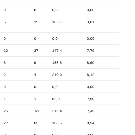
0
0
0,0
0,00
5
15
185,1
9,01
0
0
0,0
0,00
12
37
147,4
7,79
3
9
136,3
8,60
2
4
210,0
8,12
0
0
0,0
0,00
1
1
62,0
7,50
25
138
216,4
7,49
27
65
168,6
8,94
0
0
0,0
0,00