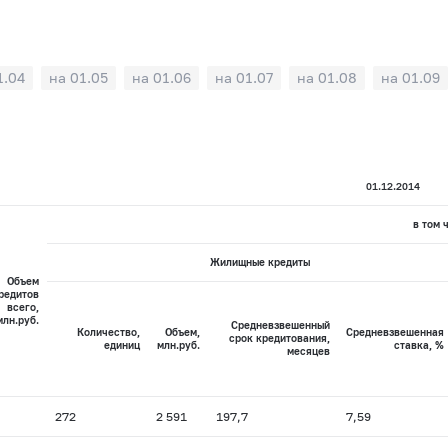
1.04
на 01.05
на 01.06
на 01.07
на 01.08
на 01.09
01.12.2014
в том 
Жилищные кредиты
Объем
редитов
всего,
млн.руб.
Средневзвешенный
Количество,
Объем,
Средневзвешенная
срок кредитования,
единиц
млн.руб.
ставка, %
месяцев
272
2 591
197,7
7,59