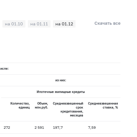
Скачать все
на 01.10
на 01.11
на 01.12
числе:
из них:
Ипотечные жилищные кредиты
Количество,
Объем,
Средневзвешенный
Средневзвешенная
единиц
млн.руб.
срок
ставка, %
кредитования,
месяцев
272
2 591
197,7
7,59