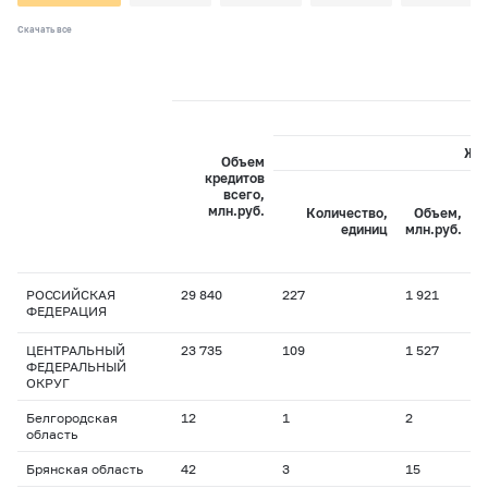
Скачать все
Жи
Объем
кредитов
всего,
С
млн.руб.
Количество,
Объем,
с
единиц
млн.руб.
РОССИЙСКАЯ
29 840
227
1 921
1
ФЕДЕРАЦИЯ
ЦЕНТРАЛЬНЫЙ
23 735
109
1 527
1
ФЕДЕРАЛЬНЫЙ
ОКРУГ
Белгородская
12
1
2
1
область
Брянская область
42
3
15
1