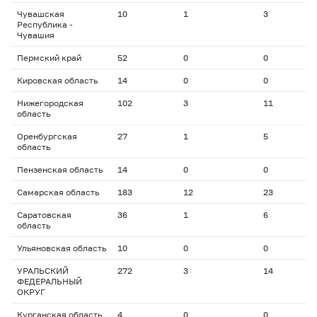
Чувашская
10
1
3
1
Республика -
Чувашия
Пермский край
52
0
0
0
Кировская область
14
0
0
0
Нижегородская
102
3
11
1
область
Оренбургская
27
1
5
1
область
Пензенская область
14
0
0
0
Самарская область
183
12
23
2
Саратовская
36
1
6
1
область
Ульяновская область
10
0
0
0
УРАЛЬСКИЙ
272
3
14
1
ФЕДЕРАЛЬНЫЙ
ОКРУГ
Курганская область
4
0
0
0