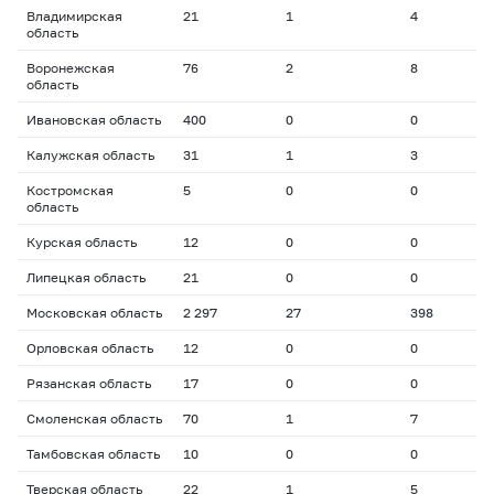
Владимирская
21
1
4
3
область
Воронежская
76
2
8
3
область
Ивановская область
400
0
0
0
Калужская область
31
1
3
3
Костромская
5
0
0
0
область
Курская область
12
0
0
0
Липецкая область
21
0
0
0
Московская область
2 297
27
398
1
Орловская область
12
0
0
0
Рязанская область
17
0
0
0
Смоленская область
70
1
7
1
Тамбовская область
10
0
0
0
Тверская область
22
1
5
3