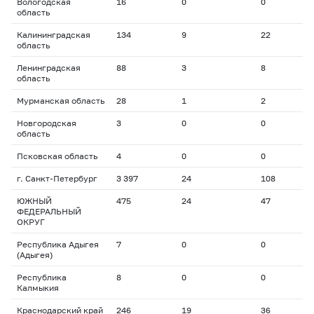
Вологодская
16
0
0
0
область
Калининградская
134
9
22
1
область
Ленинградская
88
3
8
1
область
Мурманская область
28
1
2
1
Новгородская
3
0
0
0
область
Псковская область
4
0
0
0
г. Санкт-Петербург
3 397
24
108
2
ЮЖНЫЙ
475
24
47
1
ФЕДЕРАЛЬНЫЙ
ОКРУГ
Республика Адыгея
7
0
0
0
(Адыгея)
Республика
8
0
0
0
Калмыкия
Краснодарский край
246
19
36
1