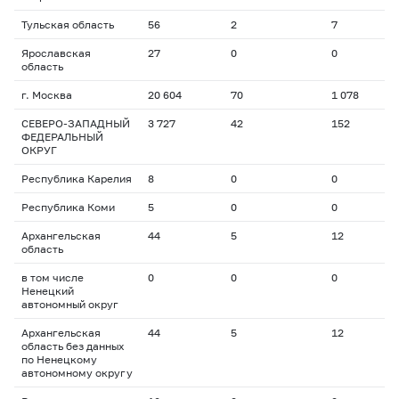
Тульская область
56
2
7
3
Ярославская
27
0
0
0
область
г. Москва
20 604
70
1 078
1
СЕВЕРО-ЗАПАДНЫЙ
3 727
42
152
1
ФЕДЕРАЛЬНЫЙ
ОКРУГ
Республика Карелия
8
0
0
0
Республика Коми
5
0
0
0
Архангельская
44
5
12
1
область
в том числе
0
0
0
0
Ненецкий
автономный округ
Архангельская
44
5
12
1
область без данных
по Ненецкому
автономному округу