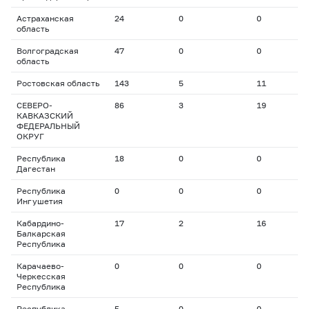
Астраханская
24
0
0
0
область
Волгоградская
47
0
0
0
область
Ростовская область
143
5
11
1
СЕВЕРО-
86
3
19
2
КАВКАЗСКИЙ
ФЕДЕРАЛЬНЫЙ
ОКРУГ
Республика
18
0
0
0
Дагестан
Республика
0
0
0
0
Ингушетия
Кабардино-
17
2
16
1
Балкарская
Республика
Карачаево-
0
0
0
0
Черкесская
Республика
Республика
5
0
0
0