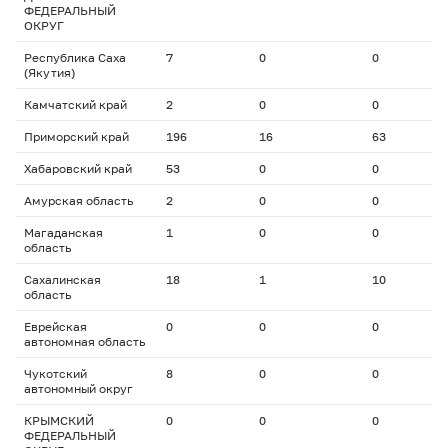
ФЕДЕРАЛЬНЫЙ
ОКРУГ
Республика Саха
7
0
0
0
(Якутия)
Камчатский край
2
0
0
0
Приморский край
196
16
63
1
Хабаровский край
53
0
0
0
Амурская область
2
0
0
0
Магаданская
1
0
0
0
область
Сахалинская
18
1
10
1
область
Еврейская
0
0
0
0
автономная область
Чукотский
8
0
0
0
автономный округ
КРЫМСКИЙ
0
0
0
0
ФЕДЕРАЛЬНЫЙ