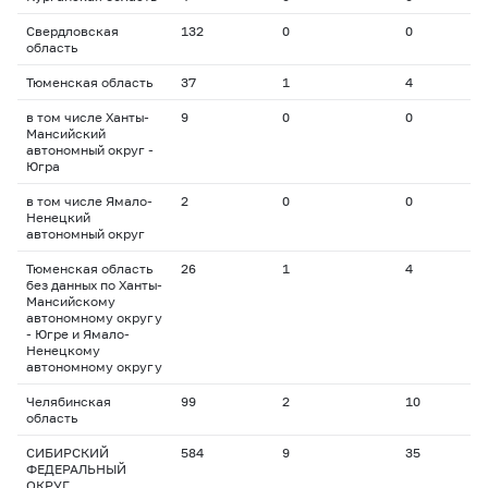
Свердловская
132
0
0
0
область
Тюменская область
37
1
4
3
в том числе Ханты-
9
0
0
0
Мансийский
автономный округ -
Югра
в том числе Ямало-
2
0
0
0
Ненецкий
автономный округ
Тюменская область
26
1
4
3
без данных по Ханты-
Мансийскому
автономному округу
- Югре и Ямало-
Ненецкому
автономному округу
Челябинская
99
2
10
1
область
СИБИРСКИЙ
584
9
35
2
ФЕДЕРАЛЬНЫЙ
ОКРУГ