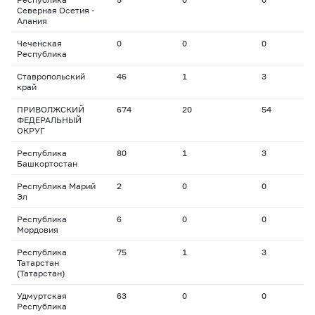
Северная Осетия -
Алания
Чеченская
0
0
0
0
Республика
Ставропольский
46
1
3
3
край
ПРИВОЛЖСКИЙ
674
20
54
2
ФЕДЕРАЛЬНЫЙ
ОКРУГ
Республика
80
1
3
1
Башкортостан
Республика Марий
2
0
0
0
Эл
Республика
6
0
0
0
Мордовия
Республика
75
1
3
1
Татарстан
(Татарстан)
Удмуртская
63
0
0
0
Республика