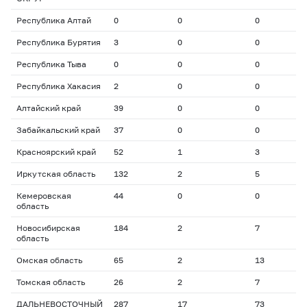
Республика Алтай
0
0
0
0
Республика Бурятия
3
0
0
0
Республика Тыва
0
0
0
0
Республика Хакасия
2
0
0
0
Алтайский край
39
0
0
0
Забайкальский край
37
0
0
0
Красноярский край
52
1
3
1
Иркутская область
132
2
5
2
Кемеровская
44
0
0
0
область
Новосибирская
184
2
7
2
область
Омская область
65
2
13
2
Томская область
26
2
7
2
ДАЛЬНЕВОСТОЧНЫЙ
287
17
73
1