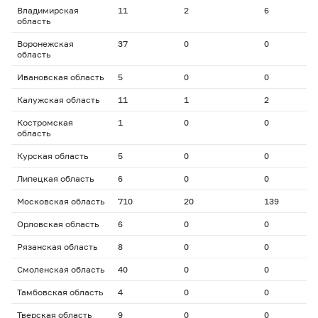
Владимирская
11
2
6
2
область
Воронежская
37
0
0
0
область
Ивановская область
5
0
0
0
Калужская область
11
1
2
1
Костромская
1
0
0
0
область
Курская область
5
0
0
0
Липецкая область
6
0
0
0
Московская область
710
20
139
1
Орловская область
6
0
0
0
Рязанская область
8
0
0
0
Смоленская область
40
0
0
0
Тамбовская область
4
0
0
0
Тверская область
9
0
0
0