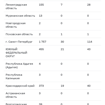
Ленинградская
155
7
28
1
область
Мурманская область
13
0
0
0
Новгородская
2
0
0
0
область
Псковская область
2
1
1
1
г. Санкт-Петербург
1 757
30
114
1
ЮЖНЫЙ
455
21
43
2
ФЕДЕРАЛЬНЫЙ
ОКРУГ
Республика Адыгея
4
0
0
0
(Адыгея)
Республика
3
0
0
0
Калмыкия
Краснодарский край
373
19
40
2
Астраханская
3
0
0
0
область
Волгоградская
39
0
0
0