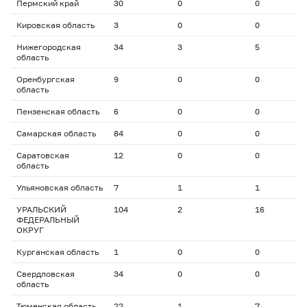
Пермский край
30
0
0
0
Кировская область
3
0
0
0
Нижегородская
34
3
5
1
область
Оренбургская
9
0
0
0
область
Пензенская область
6
0
0
0
Самарская область
84
0
0
0
Саратовская
12
0
0
0
область
Ульяновская область
7
1
1
2
УРАЛЬСКИЙ
104
2
16
1
ФЕДЕРАЛЬНЫЙ
ОКРУГ
Курганская область
1
0
0
0
Свердловская
34
0
0
0
область
Тюменская область
22
1
7
2