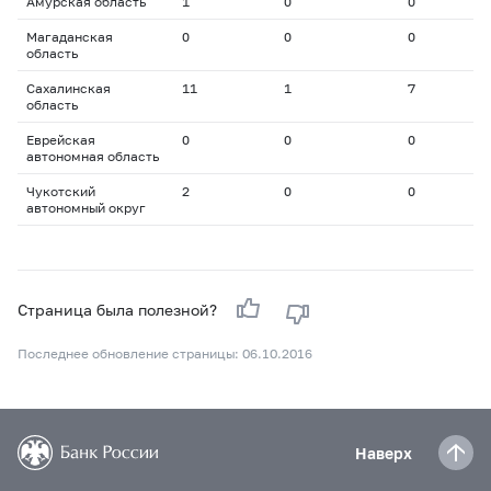
Амурская область
1
0
0
0
Магаданская
0
0
0
0
область
Сахалинская
11
1
7
2
область
Еврейская
0
0
0
0
автономная область
Чукотский
2
0
0
0
автономный округ
Страница была полезной?
Последнее обновление страницы: 06.10.2016
Наверх