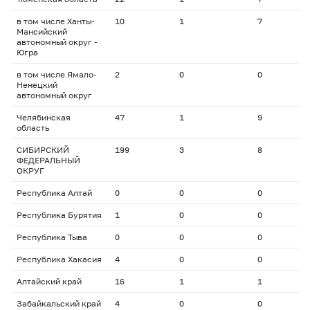
в том числе Ханты-
10
1
7
2
Мансийский
автономный округ -
Югра
в том числе Ямало-
2
0
0
0
Ненецкий
автономный округ
Челябинская
47
1
9
1
область
СИБИРСКИЙ
199
3
8
2
ФЕДЕРАЛЬНЫЙ
ОКРУГ
Республика Алтай
0
0
0
0
Республика Бурятия
1
0
0
0
Республика Тыва
0
0
0
0
Республика Хакасия
4
0
0
0
Алтайский край
16
1
1
1
Забайкальский край
4
0
0
0