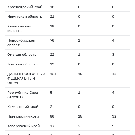
Красноярский край
18
0
0
0
Иркутская область
21
0
0
0
Кемеровская
18
0
0
0
область
Новосибирская
76
1
4
3
область
Омская область
22
1
3
2
Томская область
19
0
0
0
ДАЛЬНЕВОСТОЧНЫЙ
124
19
48
1
ФЕДЕРАЛЬНЫЙ
ОКРУГ
Республика Саха
5
1
4
2
(Якутия)
Камчатский край
2
0
0
0
Приморский край
86
15
32
1
Хабаровский край
17
2
5
1