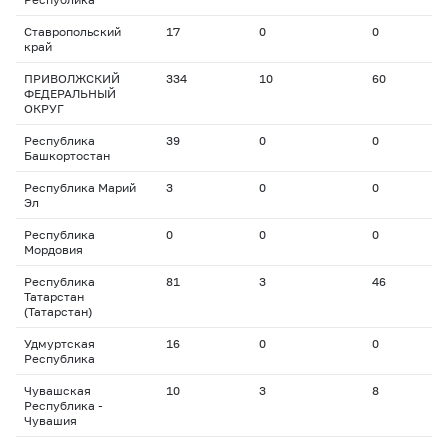
Ставропольский
17
0
0
0
край
ПРИВОЛЖСКИЙ
334
10
60
1
ФЕДЕРАЛЬНЫЙ
ОКРУГ
Республика
39
0
0
0
Башкортостан
Республика Марий
3
0
0
0
Эл
Республика
0
0
0
0
Мордовия
Республика
81
3
46
1
Татарстан
(Татарстан)
Удмуртская
16
0
0
0
Республика
Чувашская
10
3
8
2
Республика -
Чувашия