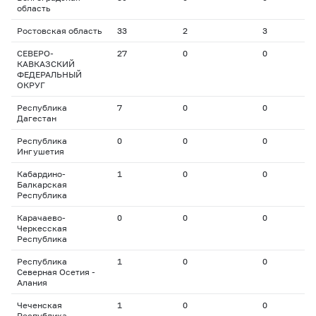
область
Ростовская область
33
2
3
9
СЕВЕРО-
27
0
0
0
КАВКАЗСКИЙ
ФЕДЕРАЛЬНЫЙ
ОКРУГ
Республика
7
0
0
0
Дагестан
Республика
0
0
0
0
Ингушетия
Кабардино-
1
0
0
0
Балкарская
Республика
Карачаево-
0
0
0
0
Черкесская
Республика
Республика
1
0
0
0
Северная Осетия -
Алания
Чеченская
1
0
0
0
Республика