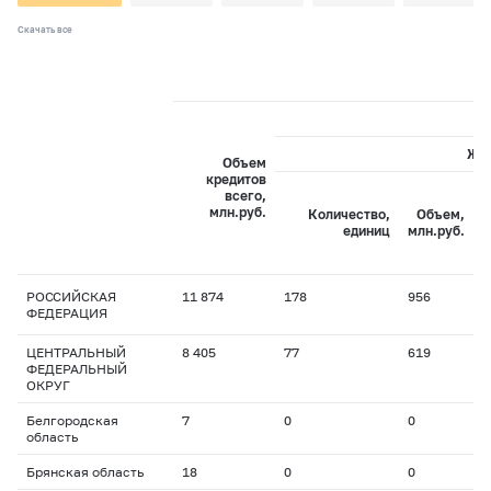
Скачать все
Жи
Объем
кредитов
всего,
С
млн.руб.
Количество,
Объем,
с
единиц
млн.руб.
РОССИЙСКАЯ
11 874
178
956
1
ФЕДЕРАЦИЯ
ЦЕНТРАЛЬНЫЙ
8 405
77
619
1
ФЕДЕРАЛЬНЫЙ
ОКРУГ
Белгородская
7
0
0
0
область
Брянская область
18
0
0
0