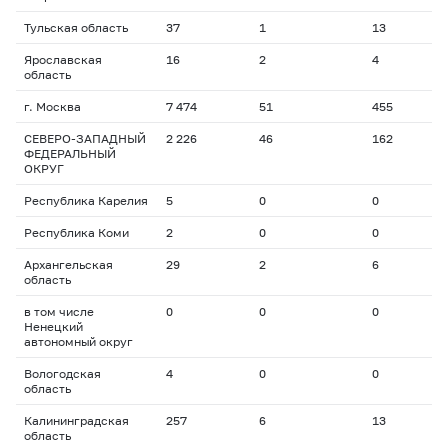
Тульская область
37
1
13
3
Ярославская
16
2
4
1
область
г. Москва
7 474
51
455
1
СЕВЕРО-ЗАПАДНЫЙ
2 226
46
162
1
ФЕДЕРАЛЬНЫЙ
ОКРУГ
Республика Карелия
5
0
0
0
Республика Коми
2
0
0
0
Архангельская
29
2
6
1
область
в том числе
0
0
0
0
Ненецкий
автономный округ
Вологодская
4
0
0
0
область
Калининградская
257
6
13
1
область