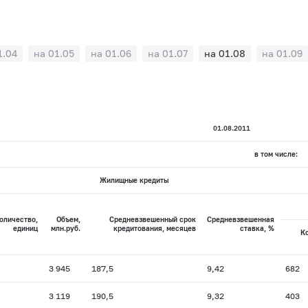
1.04
на 01.05
на 01.06
на 01.07
на 01.08
на 01.09
01.08.2011
в том числе:
Жилищные кредиты
оличество,
Объем,
Средневзвешенный срок
Средневзвешенная
единиц
млн.руб.
кредитования, месяцев
ставка, %
К
3 945
187,5
9,42
682
3 119
190,5
9,32
403