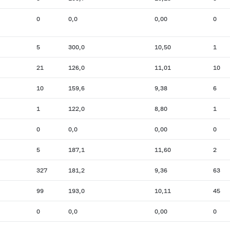
0
0,0
0,00
0
5
300,0
10,50
1
21
126,0
11,01
10
10
159,6
9,38
6
1
122,0
8,80
1
0
0,0
0,00
0
5
187,1
11,60
2
327
181,2
9,36
63
99
193,0
10,11
45
0
0,0
0,00
0