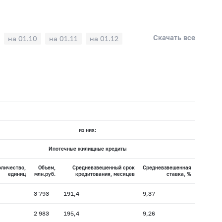
Скачать все
на 01.10
на 01.11
на 01.12
из них:
Ипотечные жилищные кредиты
оличество,
Объем,
Средневзвешенный срок
Средневзвешенная
единиц
млн.руб.
кредитования, месяцев
ставка, %
3 793
191,4
9,37
2 983
195,4
9,26