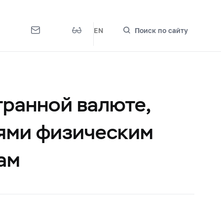
EN
Поиск по сайту
транной валюте,
ями физическим
ам