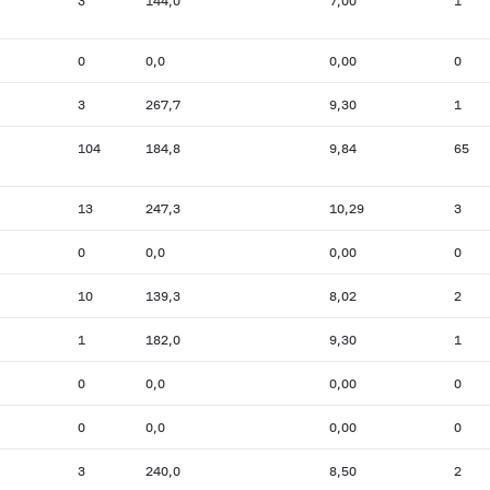
3
144,0
7,00
1
0
0,0
0,00
0
3
267,7
9,30
1
104
184,8
9,84
65
13
247,3
10,29
3
0
0,0
0,00
0
10
139,3
8,02
2
1
182,0
9,30
1
0
0,0
0,00
0
0
0,0
0,00
0
3
240,0
8,50
2