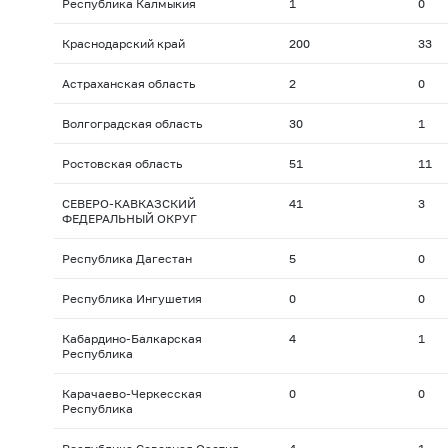
Республика Калмыкия
1
0
Краснодарский край
200
33
Астраханская область
2
0
Волгоградская область
30
1
Ростовская область
51
11
СЕВЕРО-КАВКАЗСКИЙ
41
3
ФЕДЕРАЛЬНЫЙ ОКРУГ
Республика Дагестан
5
0
Республика Ингушетия
0
0
Кабардино-Балкарская
4
1
Республика
Карачаево-Черкесская
0
0
Республика