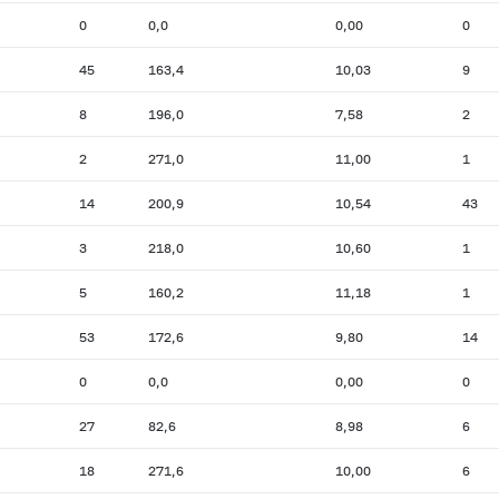
0
0,0
0,00
0
45
163,4
10,03
9
8
196,0
7,58
2
2
271,0
11,00
1
14
200,9
10,54
43
3
218,0
10,60
1
5
160,2
11,18
1
53
172,6
9,80
14
0
0,0
0,00
0
27
82,6
8,98
6
18
271,6
10,00
6