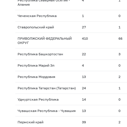
Республика Северная Осетия -
4
1
Алания
Чеченская Республика
1
0
Ставропольский край
27
1
ПРИВОЛЖСКИЙ ФЕДЕРАЛЬНЫЙ
410
66
ОКРУГ
Республика Башкортостан
22
3
Республика Марий Эл
4
0
Республика Мордовия
13
2
Республика Татарстан (Татарстан)
24
1
Удмуртская Республика
14
0
Чувашская Республика - Чувашия
13
0
Пермский край
39
2