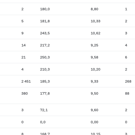
2
180,0
8,80
1
5
181,8
10,33
2
9
243,5
10,62
3
14
217,2
9,25
4
21
250,3
9,58
6
4
210,3
10,20
2
2 451
185,3
9,33
268
380
177,8
9,50
88
3
72,1
9,60
2
0
0,0
0,00
0
8
168,7
10,15
3