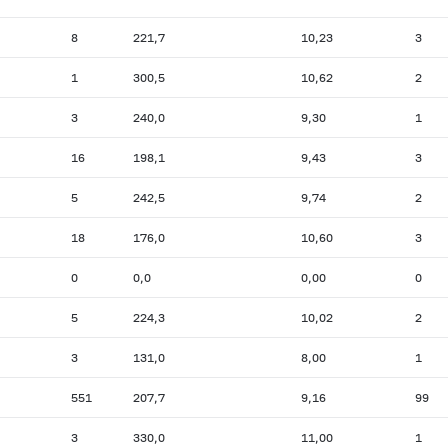
8
221,7
10,23
3
1
300,5
10,62
2
3
240,0
9,30
1
16
198,1
9,43
3
5
242,5
9,74
2
18
176,0
10,60
3
0
0,0
0,00
0
5
224,3
10,02
2
3
131,0
8,00
1
551
207,7
9,16
99
3
330,0
11,00
1