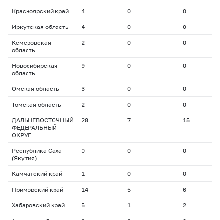
Красноярский край
4
0
0
0
Иркутская область
4
0
0
0
Кемеровская
2
0
0
0
область
Новосибирская
9
0
0
0
область
Омская область
3
0
0
0
Томская область
2
0
0
0
ДАЛЬНЕВОСТОЧНЫЙ
28
7
15
1
ФЕДЕРАЛЬНЫЙ
ОКРУГ
Республика Саха
0
0
0
0
(Якутия)
Камчатский край
1
0
0
0
Приморский край
14
5
6
1
Хабаровский край
5
1
2
1