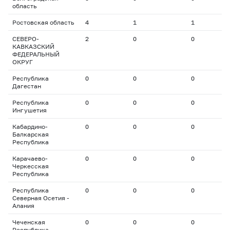
область
Ростовская область
4
1
1
4
СЕВЕРО-
2
0
0
0
КАВКАЗСКИЙ
ФЕДЕРАЛЬНЫЙ
ОКРУГ
Республика
0
0
0
0
Дагестан
Республика
0
0
0
0
Ингушетия
Кабардино-
0
0
0
0
Балкарская
Республика
Карачаево-
0
0
0
0
Черкесская
Республика
Республика
0
0
0
0
Северная Осетия -
Алания
Чеченская
0
0
0
0
Республика