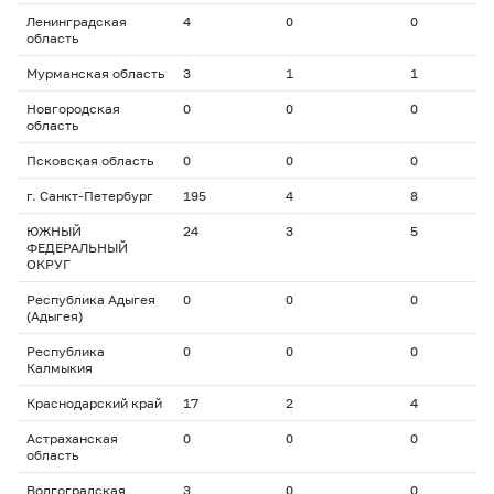
Ленинградская
4
0
0
0
область
Мурманская область
3
1
1
1
Новгородская
0
0
0
0
область
Псковская область
0
0
0
0
г. Санкт-Петербург
195
4
8
2
ЮЖНЫЙ
24
3
5
1
ФЕДЕРАЛЬНЫЙ
ОКРУГ
Республика Адыгея
0
0
0
0
(Адыгея)
Республика
0
0
0
0
Калмыкия
Краснодарский край
17
2
4
1
Астраханская
0
0
0
0
область
Волгоградская
3
0
0
0