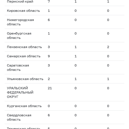
Пермский край
7
1
1
2
Кировская область
1
0
0
0
Нижегородская
6
0
0
0
область
Оренбургская
1
0
0
0
область
Пензенская область
3
1
2
2
Самарская область
9
1
0
2
Саратовская
3
0
0
0
область
Ульяновская область
2
1
1
3
УРАЛЬСКИЙ
21
0
0
0
ФЕДЕРАЛЬНЫЙ
ОКРУГ
Курганская область
0
0
0
0
Свердловская
6
0
0
0
область
Тюменская область
5
0
0
0