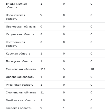
Владимирская
1
0
0
0
область
Воронежская
7
0
0
0
область
Ивановская область
0
0
0
0
Калужская область
3
0
0
0
Костромская
0
0
0
0
область
Курская область
1
0
0
0
Липецкая область
1
0
0
0
Московская область
111
5
18
1
Орловская область
1
0
0
0
Рязанская область
1
0
0
0
Смоленская область
11
0
0
0
Тамбовская область
1
0
0
0
Тверская область
7
1
3
1