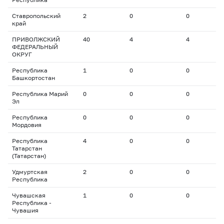
Ставропольский
2
0
0
0
край
ПРИВОЛЖСКИЙ
40
4
4
2
ФЕДЕРАЛЬНЫЙ
ОКРУГ
Республика
1
0
0
0
Башкортостан
Республика Марий
0
0
0
0
Эл
Республика
0
0
0
0
Мордовия
Республика
4
0
0
0
Татарстан
(Татарстан)
Удмуртская
2
0
0
0
Республика
Чувашская
1
0
0
0
Республика -
Чувашия