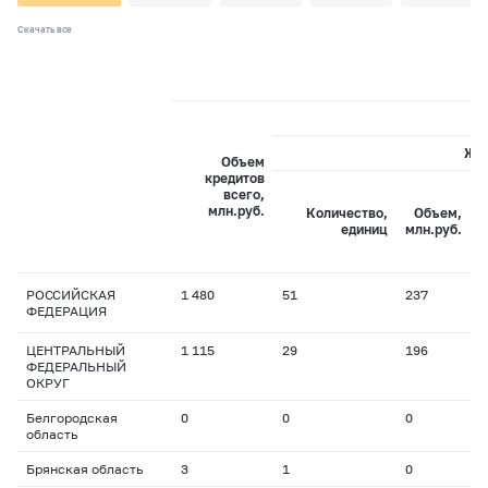
Скачать все
Жи
Объем
кредитов
всего,
С
млн.руб.
Количество,
Объем,
с
единиц
млн.руб.
РОССИЙСКАЯ
1 480
51
237
1
ФЕДЕРАЦИЯ
ЦЕНТРАЛЬНЫЙ
1 115
29
196
1
ФЕДЕРАЛЬНЫЙ
ОКРУГ
Белгородская
0
0
0
0
область
Брянская область
3
1
0
1