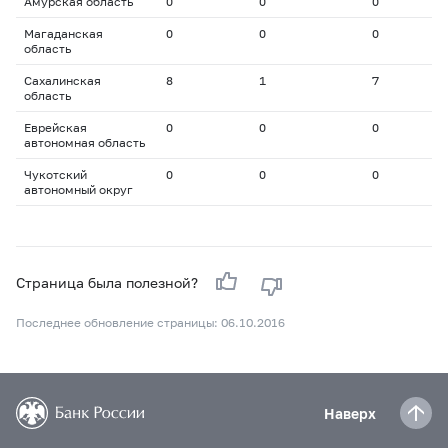
Амурская область
0
0
0
0
Магаданская
0
0
0
0
область
Сахалинская
8
1
7
1
область
Еврейская
0
0
0
0
автономная область
Чукотский
0
0
0
0
автономный округ
Страница была полезной?
Последнее обновление страницы: 06.10.2016
Наверх