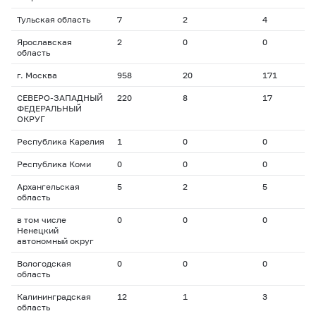
Тульская область
7
2
4
2
Ярославская
2
0
0
0
область
г. Москва
958
20
171
1
СЕВЕРО-ЗАПАДНЫЙ
220
8
17
1
ФЕДЕРАЛЬНЫЙ
ОКРУГ
Республика Карелия
1
0
0
0
Республика Коми
0
0
0
0
Архангельская
5
2
5
1
область
в том числе
0
0
0
0
Ненецкий
автономный округ
Вологодская
0
0
0
0
область
Калининградская
12
1
3
8
область