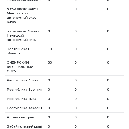
в том числе Ханты-
1
0
0
0
Мансийский
автономный округ -
Югра
в том числе Ямало-
0
0
0
0
Ненецкий
автономный округ
Челябинская
10
0
0
0
область
СИБИРСКИЙ
30
0
0
0
ФЕДЕРАЛЬНЫЙ
ОКРУГ
Республика Алтай
0
0
0
0
Республика Бурятия
0
0
0
0
Республика Тыва
0
0
0
0
Республика Хакасия
0
0
0
0
Алтайский край
6
0
0
0
Забайкальский край
0
0
0
0