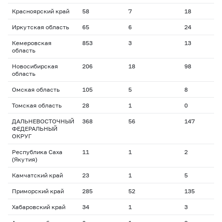
Красноярский край
58
7
18
2
Иркутская область
65
6
24
1
Кемеровская
853
3
13
2
область
Новосибирская
206
18
98
1
область
Омская область
105
5
8
1
Томская область
28
1
0
1
ДАЛЬНЕВОСТОЧНЫЙ
368
56
147
1
ФЕДЕРАЛЬНЫЙ
ОКРУГ
Республика Саха
11
1
2
3
(Якутия)
Камчатский край
23
1
5
1
Приморский край
285
52
135
1
Хабаровский край
34
1
3
1