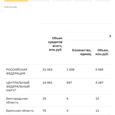
Скачать все
Жи
Объем
кредитов
всего,
С
млн.руб.
Количество,
Объем,
с
единиц
млн.руб.
РОССИЙСКАЯ
31 053
1 038
5 585
1
ФЕДЕРАЦИЯ
ЦЕНТРАЛЬНЫЙ
19 991
597
4 287
1
ФЕДЕРАЛЬНЫЙ
ОКРУГ
Белгородская
25
4
10
2
область
Брянская область
75
4
11
2