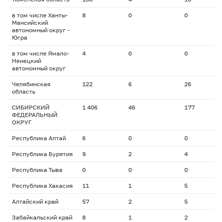
в том числе Ханты-
8
0
0
0
Мансийский
автономный округ -
Югра
в том числе Ямало-
4
0
0
0
Ненецкий
автономный округ
Челябинская
122
6
26
1
область
СИБИРСКИЙ
1 406
46
177
1
ФЕДЕРАЛЬНЫЙ
ОКРУГ
Республика Алтай
6
0
0
0
Республика Бурятия
9
2
4
6
Республика Тыва
0
0
0
0
Республика Хакасия
11
1
5
1
Алтайский край
57
2
5
2
Забайкальский край
8
1
2
1