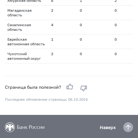
Амурская область
6
1
2
1
Магаданская
2
0
0
0
область
Сахалинская
4
0
0
0
область
Еврейская
1
0
0
0
автономная область
Чукотский
2
0
0
0
автономный округ
Страница была полезной?
Последнее обновление страницы: 06.10.2016
Наверх