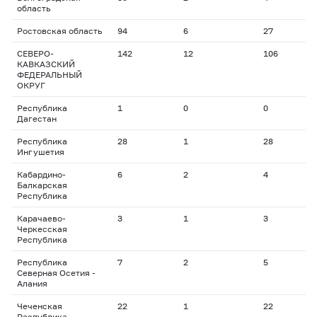
область
Ростовская область
94
6
27
1
СЕВЕРО-
142
12
106
5
КАВКАЗСКИЙ
ФЕДЕРАЛЬНЫЙ
ОКРУГ
Республика
1
0
0
0
Дагестан
Республика
28
1
28
1
Ингушетия
Кабардино-
6
2
4
1
Балкарская
Республика
Карачаево-
3
1
3
2
Черкесская
Республика
Республика
7
2
5
2
Северная Осетия -
Алания
Чеченская
22
1
22
1
Республика