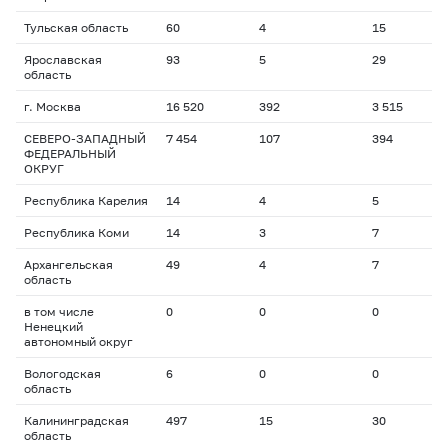
Тульская область
60
4
15
2
Ярославская
93
5
29
2
область
г. Москва
16 520
392
3 515
1
СЕВЕРО-ЗАПАДНЫЙ
7 454
107
394
1
ФЕДЕРАЛЬНЫЙ
ОКРУГ
Республика Карелия
14
4
5
1
Республика Коми
14
3
7
4
Архангельская
49
4
7
1
область
в том числе
0
0
0
0
Ненецкий
автономный округ
Вологодская
6
0
0
0
область
Калининградская
497
15
30
1
область