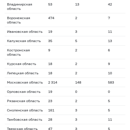
Владимирская
53
13
42
2
область
Воронежская
474
2
7
2
область
Ивановская область
19
3
11
2
Калужская область
35
5
13
1
Костромская
9
2
6
2
область
Курская область
18
2
9
2
Липецкая область
18
2
10
2
Московская область
2 314
148
583
2
Орловская область
19
0
0
0
Рязанская область
23
2
5
1
Смоленская область
161
3
5
1
Тамбовская область
28
3
11
2
Тверская область
47
3
5
1