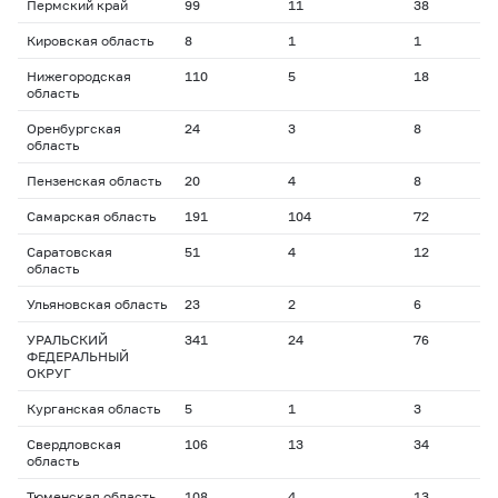
Пермский край
99
11
38
1
Кировская область
8
1
1
9
Нижегородская
110
5
18
2
область
Оренбургская
24
3
8
2
область
Пензенская область
20
4
8
2
Самарская область
191
104
72
2
Саратовская
51
4
12
2
область
Ульяновская область
23
2
6
1
УРАЛЬСКИЙ
341
24
76
1
ФЕДЕРАЛЬНЫЙ
ОКРУГ
Курганская область
5
1
3
1
Свердловская
106
13
34
2
область
Тюменская область
108
4
13
1