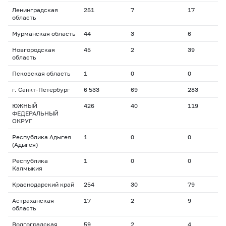
Ленинградская
251
7
17
1
область
Мурманская область
44
3
6
2
Новгородская
45
2
39
1
область
Псковская область
1
0
0
0
г. Санкт-Петербург
6 533
69
283
1
ЮЖНЫЙ
426
40
119
1
ФЕДЕРАЛЬНЫЙ
ОКРУГ
Республика Адыгея
1
0
0
0
(Адыгея)
Республика
1
0
0
0
Калмыкия
Краснодарский край
254
30
79
1
Астраханская
17
2
9
2
область
Волгоградская
59
2
4
1