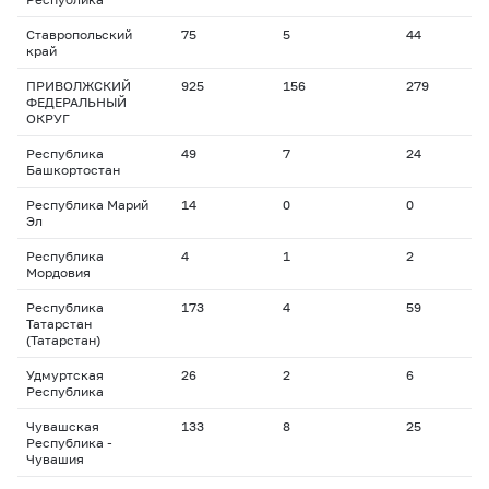
Ставропольский
75
5
44
7
край
ПРИВОЛЖСКИЙ
925
156
279
2
ФЕДЕРАЛЬНЫЙ
ОКРУГ
Республика
49
7
24
1
Башкортостан
Республика Марий
14
0
0
0
Эл
Республика
4
1
2
1
Мордовия
Республика
173
4
59
2
Татарстан
(Татарстан)
Удмуртская
26
2
6
2
Республика
Чувашская
133
8
25
2
Республика -
Чувашия