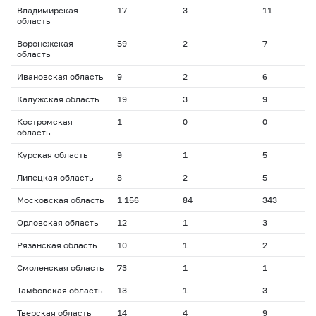
Владимирская
17
3
11
2
область
Воронежская
59
2
7
2
область
Ивановская область
9
2
6
2
Калужская область
19
3
9
1
Костромская
1
0
0
0
область
Курская область
9
1
5
1
Липецкая область
8
2
5
2
Московская область
1 156
84
343
2
Орловская область
12
1
3
1
Рязанская область
10
1
2
2
Смоленская область
73
1
1
1
Тамбовская область
13
1
3
1
Тверская область
14
4
9
1