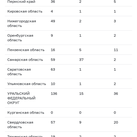
Пермский край
36
2
5
2
Кировская область
4
1
1
1
Нижегородская
49
2
3
1
область
Оренбургская
9
1
2
1
область
Пензенская область
16
5
11
2
Самарская область
59
37
2
7
Саратовская
63
1
1
8
область
Ульяновская область
10
1
2
1
УРАЛЬСКИЙ
136
15
36
2
ФЕДЕРАЛЬНЫЙ
ОКРУГ
Курганская область
0
0
0
0
Свердловская
57
9
20
2
область
Тюменская область
19
2
2
1