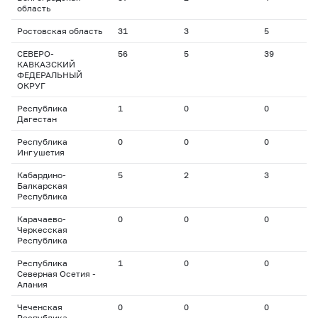
область
Ростовская область
31
3
5
1
СЕВЕРО-
56
5
39
4
КАВКАЗСКИЙ
ФЕДЕРАЛЬНЫЙ
ОКРУГ
Республика
1
0
0
0
Дагестан
Республика
0
0
0
0
Ингушетия
Кабардино-
5
2
3
1
Балкарская
Республика
Карачаево-
0
0
0
0
Черкесская
Республика
Республика
1
0
0
0
Северная Осетия -
Алания
Чеченская
0
0
0
0
Республика