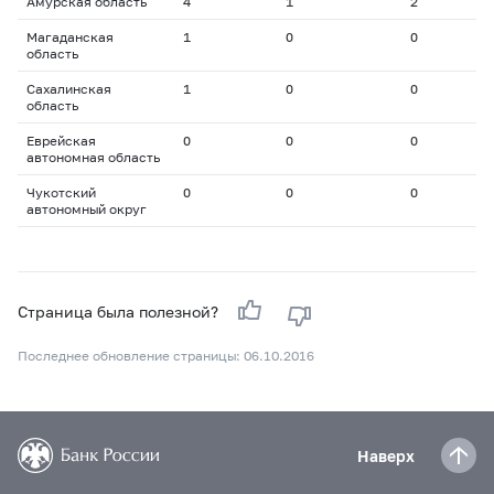
Амурская область
4
1
2
1
Магаданская
1
0
0
0
область
Сахалинская
1
0
0
0
область
Еврейская
0
0
0
0
автономная область
Чукотский
0
0
0
0
автономный округ
Страница была полезной?
Последнее обновление страницы: 06.10.2016
Наверх