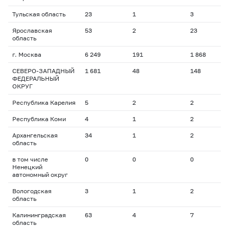
Тульская область
23
1
3
2
Ярославская
53
2
23
2
область
г. Москва
6 249
191
1 868
1
СЕВЕРО-ЗАПАДНЫЙ
1 681
48
148
2
ФЕДЕРАЛЬНЫЙ
ОКРУГ
Республика Карелия
5
2
2
7
Республика Коми
4
1
2
6
Архангельская
34
1
2
1
область
в том числе
0
0
0
0
Ненецкий
автономный округ
Вологодская
3
1
2
2
область
Калининградская
63
4
7
2
область