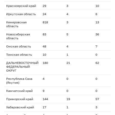
Красноярский край
29
3
10
2
Иркутская область
24
4
6
1
Кемеровская
818
3
13
2
область
Новосибирская
83
5
36
1
область
Омская область
48
4
7
1
Томская область
10
1
0
1
ДАЛЬНЕВОСТОЧНЫЙ
180
21
62
2
ФЕДЕРАЛЬНЫЙ
ОКРУГ
Республика Саха
4
0
0
0
(Якутия)
Камчатский край
9
0
0
0
Приморский край
144
19
57
2
Хабаровский край
17
1
3
1