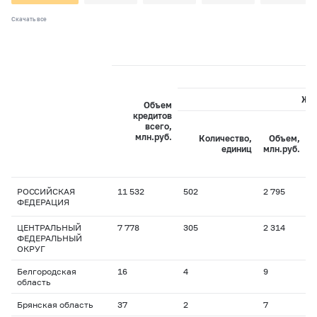
Скачать все
Жи
Объем
кредитов
всего,
С
млн.руб.
Количество,
Объем,
с
единиц
млн.руб.
РОССИЙСКАЯ
11 532
502
2 795
1
ФЕДЕРАЦИЯ
ЦЕНТРАЛЬНЫЙ
7 778
305
2 314
1
ФЕДЕРАЛЬНЫЙ
ОКРУГ
Белгородская
16
4
9
2
область
Брянская область
37
2
7
3