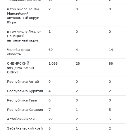
в том числе Ханты-
2
0
0
0
Мансийский
автономный округ -
Югра
в том числе Ямало-
1
0
0
0
Ненецкий
автономный округ
Челябинская
60
4
14
1
область
СИБИРСКИЙ
1 055
26
86
1
ФЕДЕРАЛЬНЫЙ
ОКРУГ
Республика Алтай
0
0
0
0
Республика Бурятия
4
2
2
1
Республика Тыва
0
0
0
0
Республика Хакасия
7
1
5
1
Алтайский край
27
2
5
2
Забайкальский край
5
1
2
1