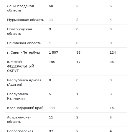
Ленинградская
50
2
5
1
область
Мурманская область
11
2
4
1
Новгородская
3
0
0
0
область
Псковская область
1
0
0
0
г. Санкт-Петербург
1 507
35
124
2
ЮЖНЫЙ
195
17
34
1
ФЕДЕРАЛЬНЫЙ
ОКРУГ
Республика Адыгея
0
0
0
0
(Адыгея)
Республика
5
1
3
3
Калмыкия
Краснодарский край
111
9
14
1
Астраханская
11
2
8
2
область
Волгоградская
37
2
4
1