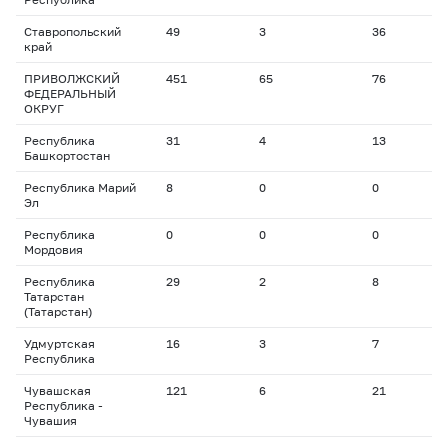
Ставропольский
49
3
36
3
край
ПРИВОЛЖСКИЙ
451
65
76
2
ФЕДЕРАЛЬНЫЙ
ОКРУГ
Республика
31
4
13
2
Башкортостан
Республика Марий
8
0
0
0
Эл
Республика
0
0
0
0
Мордовия
Республика
29
2
8
1
Татарстан
(Татарстан)
Удмуртская
16
3
7
2
Республика
Чувашская
121
6
21
2
Республика -
Чувашия