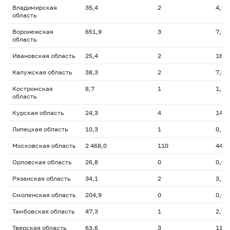
Владимирская
35,4
2
4,6
область
Воронежская
651,9
3
7,6
область
Ивановская область
25,4
2
16,9
Калужская область
38,3
2
7,0
Костромская
8,7
1
1,6
область
Курская область
24,3
4
14,3
Липецкая область
10,3
1
0,1
Московская область
2 468,0
110
448,
Орловская область
26,8
0
0,0
Рязанская область
34,1
2
3,8
Смоленская область
204,9
0
0,0
Тамбовская область
47,3
1
2,7
Тверская область
63,6
3
11,6