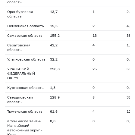
область
Оренбургская
13,7
1
2,1
область
Пензенская область
19,6
2
4,1
Самарская область
155,2
13
38,5
Саратовская
42,2
4
1,3
область
Ульяновская область
32,2
0
0,0
УРАЛЬСКИЙ
298,8
25
65,0
ФЕДЕРАЛЬНЫЙ
ОКРУГ
Курганская область
1,3
0
0,0
Свердловская
128,9
8
32,5
область
Тюменская область
61,6
4
12,0
в том числе Ханты-
8,3
0
0,0
Мансийский
автономный округ -
Югра