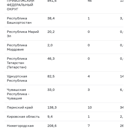
ПРИВОЛЖСКИЙ
841,6
46
133,
ФЕДЕРАЛЬНЫЙ
ОКРУГ
Республика
38,4
1
3,5
Башкортостан
Республика Марий
20,2
0
0,0
Эл
Республика
2,0
0
0,0
Мордовия
Республика
46,3
0
0,0
Татарстан
(Татарстан)
Удмуртская
82,5
4
14,3
Республика
Чувашская
33,0
3
6,6
Республика -
Чувашия
Пермский край
138,3
10
34,1
Кировская область
9,4
1
2,1
Нижегородская
208,6
7
26,7