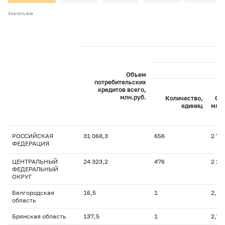
Скачать все
Объем
потребительских
кредитов всего,
млн.руб.
Количество,
Об
единиц
млн.
РОССИЙСКАЯ
31 068,3
656
2 77
ФЕДЕРАЦИЯ
ЦЕНТРАЛЬНЫЙ
24 323,2
476
2 24
ФЕДЕРАЛЬНЫЙ
ОКРУГ
Белгородская
16,5
1
2,5
область
Брянская область
137,5
1
2,7