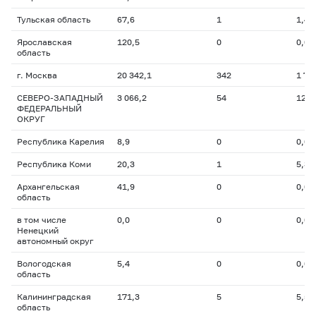
Тульская область
67,6
1
1,4
Ярославская
120,5
0
0,0
область
г. Москва
20 342,1
342
1 72
СЕВЕРО-ЗАПАДНЫЙ
3 066,2
54
128,
ФЕДЕРАЛЬНЫЙ
ОКРУГ
Республика Карелия
8,9
0
0,0
Республика Коми
20,3
1
5,3
Архангельская
41,9
0
0,0
область
в том числе
0,0
0
0,0
Ненецкий
автономный округ
Вологодская
5,4
0
0,0
область
Калининградская
171,3
5
5,5
область