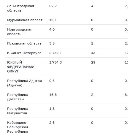
Ленинградская
62,7
4
7,9
область
Мурманская область
16,1
0
0,0
Новгородская
4,0
0
0,0
область
Псковская область
3,5
1
2,1
г. Санкт-Петербург
2 732,1
43
107,
ЮЖНЫЙ
1 734,3
29
106,
ФЕДЕРАЛЬНЫЙ
ОКРУГ
Республика Адыгея
0,6
0
0,0
(Адыгея)
Республика
16,3
2
6,4
Дагестан
Республика
1,8
0
0,0
Ингушетия
Кабардино-
2,3
0
0,0
Балкарская
Республика