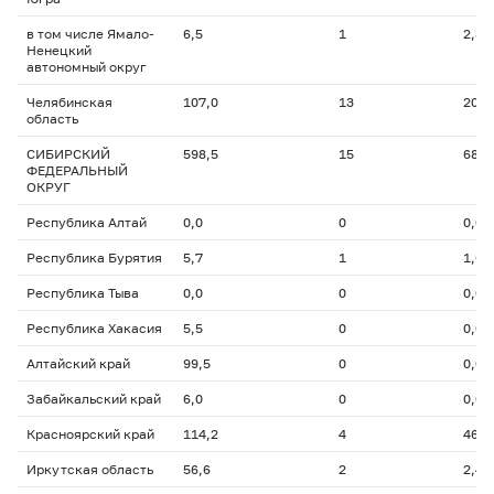
в том числе Ямало-
6,5
1
2,3
Ненецкий
автономный округ
Челябинская
107,0
13
20,5
область
СИБИРСКИЙ
598,5
15
68,1
ФЕДЕРАЛЬНЫЙ
ОКРУГ
Республика Алтай
0,0
0
0,0
Республика Бурятия
5,7
1
1,6
Республика Тыва
0,0
0
0,0
Республика Хакасия
5,5
0
0,0
Алтайский край
99,5
0
0,0
Забайкальский край
6,0
0
0,0
Красноярский край
114,2
4
46,8
Иркутская область
56,6
2
2,4