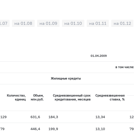
1.07
на 01.08
на 01.09
на 01.10
на 01.11
на 01.12
01.04.2009
в том числе
Жилищные кредиты
Количество,
Объем,
Средневзвешенный срок
Средневзвешенная
единиц
млн.руб.
кредитования, месяцев
ставка, %
129
631,6
184,3
13,34
12
79
446,4
199,9
13,10
79