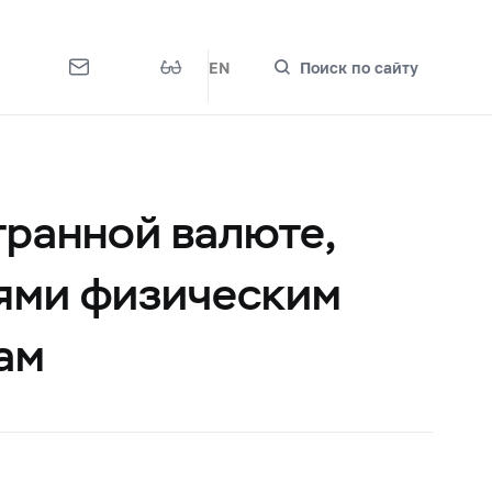
EN
Поиск по сайту
транной валюте,
ями физическим
ам