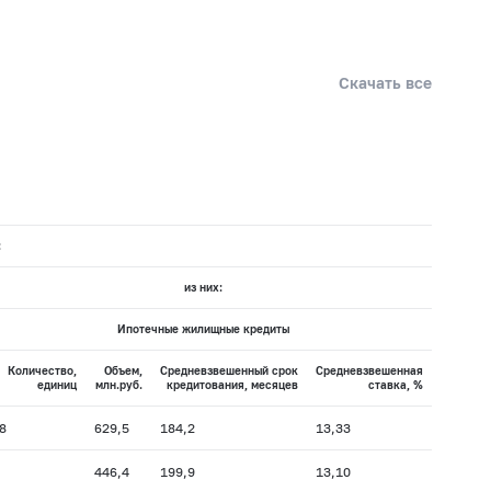
Скачать все
:
из них:
Ипотечные жилищные кредиты
Количество,
Объем,
Средневзвешенный срок
Средневзвешенная
единиц
млн.руб.
кредитования, месяцев
ставка, %
8
629,5
184,2
13,33
446,4
199,9
13,10