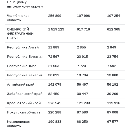
Ненецкому
автономному округу
Челябинская
256 899
107 996
107 254
область
СИБИРСКИЙ
1 519 123
617 716
612 365
ФЕДЕРАЛЬНЫЙ
ОКРУГ
Республика Алтай
11 889
2 855
2 849
Республика Бурятия
72 567
23 915
23 754
Республика Тыва
21 563
7 720
7 592
Республика Хакасия
36 692
13 794
13 660
Алтайский край
142 079
56 497
56 192
Забайкальский край
82 450
30 447
30 269
Красноярский край
273 545
121 233
119 916
Иркутская область
220 288
87 580
87 008
Кемеровская
190 833
68 250
67 577
область