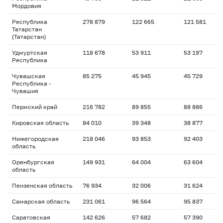
Мордовия
Республика
278 879
122 665
121 581
Татарстан
(Татарстан)
Удмуртская
118 678
53 911
53 197
Республика
Чувашская
85 275
45 945
45 729
Республика -
Чувашия
Пермский край
216 782
89 855
88 886
Кировская область
84 010
39 348
38 877
Нижегородская
218 046
93 853
92 403
область
Оренбургская
149 931
64 004
63 604
область
Пензенская область
76 934
32 006
31 624
Самарская область
231 061
96 564
95 837
Саратовская
142 626
57 682
57 390