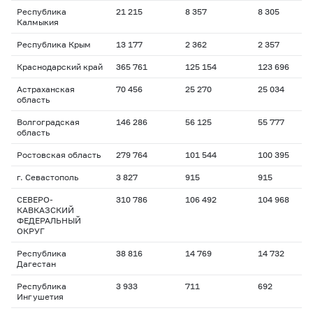
Республика
21 215
8 357
8 305
Калмыкия
Республика Крым
13 177
2 362
2 357
Краснодарский край
365 761
125 154
123 696
Астраханская
70 456
25 270
25 034
область
Волгоградская
146 286
56 125
55 777
область
Ростовская область
279 764
101 544
100 395
г. Севастополь
3 827
915
915
СЕВЕРО-
310 786
106 492
104 968
КАВКАЗСКИЙ
ФЕДЕРАЛЬНЫЙ
ОКРУГ
Республика
38 816
14 769
14 732
Дагестан
Республика
3 933
711
692
Ингушетия