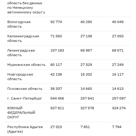
область без данных
по Ненецкому
автономному округу
Вологодская
92 774
40 290
40 049
область
Калининградская
71 560
27 138
27 050
область
Ленинградская
157 183
68 967
68 671
область
Мурманская область
80 117
27 329
27 249
Новгородская
42 138
16 202
16 117
область
Псковская область
38 337
14 660
14 613
г. Санкт-Петербург
544 456
257 641
257 097
ЮЖНЫЙ
927 811
327 578
324 274
ФЕДЕРАЛЬНЫЙ
ОКРУГ
Республика Адыгея
27 323
7 851
7 794
(Адыгея)