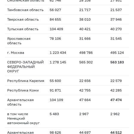
Смоленская область
62 746
28 108
27 931
Тамбовская область
56 027
21 717
21 537
Тверская область
84 655
38 010
37 946
Тульская область
104 409
40 421
40 270
Ярославская
78 106
31 666
31 545
область
г. Москва
1 223 434
498 786
495 124
СЕВЕРО-ЗАПАДНЫЙ
1 278 145
565 302
563 183
ФЕДЕРАЛЬНЫЙ
ОКРУГ
Республика Карелия
55 600
22 656
22 579
Республика Коми
91 871
42 755
42 285
Архангельская
104 109
47 664
47 474
область
в том числе
5 483
2 967
2 962
Ненецкий
автономный округ
Архангельская
98 626
44 697
44 512