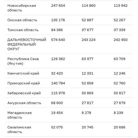
Новосибирская
247 654
114 860
113 942
область
Омская область
135 176
52 887
52 267
Томская область
84 386
37 677
37 339
ДАЛЬНЕВОСТОЧНЫЙ
574 640
243 224
242 450
ФЕДЕРАЛЬНЫЙ
ОКРУГ
Республика Саха
129 382
63 977
63 709
(Якутия)
Камчатский край
32 420
12 331
12 246
Приморский край
140 784
52 858
52 760
Хабаровский край
115 978
50 869
50 817
Амурская область
68 600
27 817
27 679
Магаданская
19 454
8 278
8 239
область
Сахалинская
52 075
20 745
20 686
область