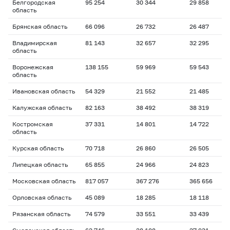
Белгородская
95 254
30 344
29 858
область
Брянская область
66 096
26 732
26 487
Владимирская
81 143
32 657
32 295
область
Воронежская
138 155
59 969
59 543
область
Ивановская область
54 329
21 552
21 485
Калужская область
82 163
38 492
38 319
Костромская
37 331
14 801
14 722
область
Курская область
70 718
26 860
26 505
Липецкая область
65 855
24 966
24 823
Московская область
817 057
367 276
365 656
Орловская область
45 089
18 285
18 118
Рязанская область
74 579
33 551
33 439