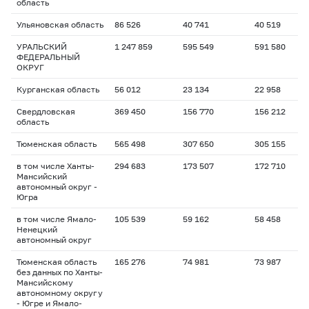
область
Ульяновская область
86 526
40 741
40 519
УРАЛЬСКИЙ
1 247 859
595 549
591 580
ФЕДЕРАЛЬНЫЙ
ОКРУГ
Курганская область
56 012
23 134
22 958
Свердловская
369 450
156 770
156 212
область
Тюменская область
565 498
307 650
305 155
в том числе Ханты-
294 683
173 507
172 710
Мансийский
автономный округ -
Югра
в том числе Ямало-
105 539
59 162
58 458
Ненецкий
автономный округ
Тюменская область
165 276
74 981
73 987
без данных по Ханты-
Мансийскому
автономному округу
- Югре и Ямало-