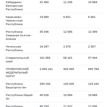
Кабардино-
31 460
11 245
10 884
Балкарская
Республика
Карачаево-
19 980
6 651
6 461
Черкесская
Республика
Республика
35 346
12 585
12 399
Северная Осетия -
Алания
Чеченская
19 297
2 370
2 357
Республика
Ставропольский
161 955
58 161
57 444
край
ПРИВОЛЖСКИЙ
2 069 161
903 393
893 784
ФЕДЕРАЛЬНЫЙ
ОКРУГ
Республика
294 155
125 505
123 242
Башкортостан
Республика Марий
40 526
19 994
19 889
Эл
Республика
45 733
21 322
21 006