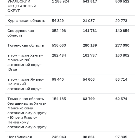
УРАЛЬСКИЙ
1 188 924
541 817
536 522
ФЕДЕРАЛЬНЫЙ
ОКРУГ
Курганская область
54 329
21 037
20 773
Свердловская
352 496
141 731
140 854
область
Тюменская область
536 060
280 189
277 090
в том числе Ханты-
282 484
161 787
160 802
Мансийский
автономный округ -
Югра
в том числе Ямало-
99 440
54 603
53 714
Ненецкий
автономный округ
Тюменская область
154 135
63 799
62 574
без данных по Ханты-
Мансийскому
автономному округу
- Югре и Ямало-
Ненецкому
автономному округу
Челябинская
246 040
98 861
97 805