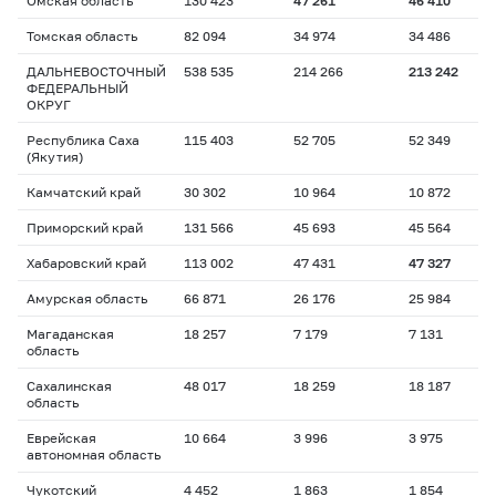
Омская область
130 423
47 261
46 410
Томская область
82 094
34 974
34 486
ДАЛЬНЕВОСТОЧНЫЙ
538 535
214 266
213 242
ФЕДЕРАЛЬНЫЙ
ОКРУГ
Республика Саха
115 403
52 705
52 349
(Якутия)
Камчатский край
30 302
10 964
10 872
Приморский край
131 566
45 693
45 564
Хабаровский край
113 002
47 431
47 327
Амурская область
66 871
26 176
25 984
Магаданская
18 257
7 179
7 131
область
Сахалинская
48 017
18 259
18 187
область
Еврейская
10 664
3 996
3 975
автономная область
Чукотский
4 452
1 863
1 854