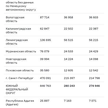
область без данных
по Ненецкому
автономному округу
Вологодская
87 714
36 958
36 603
область
Калининградская
62 847
22 502
22 387
область
Ленинградская
136 695
56 515
56 215
область
Мурманская область
76 079
24 533
24 429
Новгородская
39 994
14 224
14 098
область
Псковская область
35 580
12 605
12 542
г. Санкт-Петербург
470 091
215 397
214 798
ЮЖНЫЙ
846 763
280 243
274 946
ФЕДЕРАЛЬНЫЙ
ОКРУГ
Республика Адыгея
25 897
7 163
7 071
(Адыгея)