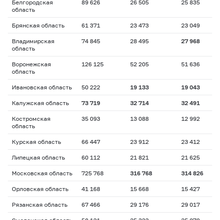
Белгородская
89 626
26 505
25 835
область
Брянская область
61 371
23 473
23 049
Владимирская
74 845
28 495
27 968
область
Воронежская
126 125
52 205
51 636
область
Ивановская область
50 222
19 133
19 043
Калужская область
73 719
32 714
32 491
Костромская
35 093
13 088
12 992
область
Курская область
66 447
23 912
23 412
Липецкая область
60 112
21 821
21 625
Московская область
725 768
316 768
314 826
Орловская область
41 168
15 668
15 427
Рязанская область
67 466
29 176
29 017