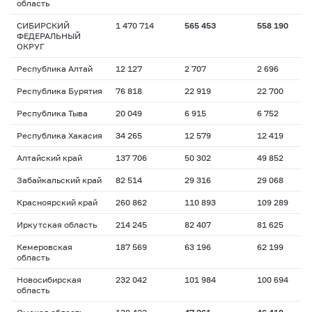
область
СИБИРСКИЙ
1 470 714
565 453
558 190
ФЕДЕРАЛЬНЫЙ
ОКРУГ
Республика Алтай
12 127
2 707
2 696
Республика Бурятия
76 818
22 919
22 700
Республика Тыва
20 049
6 915
6 752
Республика Хакасия
34 265
12 579
12 419
Алтайский край
137 706
50 302
49 852
Забайкальский край
82 514
29 316
29 068
Красноярский край
260 862
110 893
109 289
Иркутская область
214 245
82 407
81 625
Кемеровская
187 569
63 196
62 199
область
Новосибирская
232 042
101 984
100 694
область