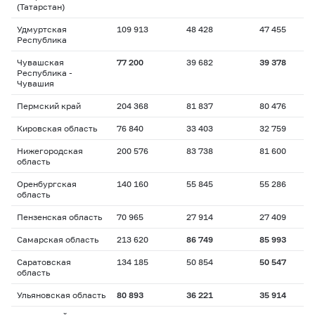
(Татарстан)
Удмуртская
109 913
48 428
47 455
Республика
Чувашская
77 200
39 682
39 378
Республика -
Чувашия
Пермский край
204 368
81 837
80 476
Кировская область
76 840
33 403
32 759
Нижегородская
200 576
83 738
81 600
область
Оренбургская
140 160
55 845
55 286
область
Пензенская область
70 965
27 914
27 409
Самарская область
213 620
86 749
85 993
Саратовская
134 185
50 854
50 547
область
Ульяновская область
80 893
36 221
35 914