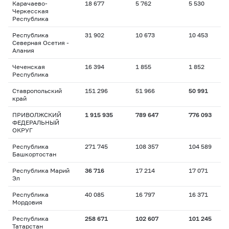
Карачаево-
18 677
5 762
5 530
Черкесская
Республика
Республика
31 902
10 673
10 453
Северная Осетия -
Алания
Чеченская
16 394
1 855
1 852
Республика
Ставропольский
151 296
51 966
50 991
край
ПРИВОЛЖСКИЙ
1 915 935
789 647
776 093
ФЕДЕРАЛЬНЫЙ
ОКРУГ
Республика
271 745
108 357
104 589
Башкортостан
Республика Марий
36 716
17 214
17 071
Эл
Республика
40 085
16 797
16 371
Мордовия
Республика
258 671
102 607
101 245
Татарстан