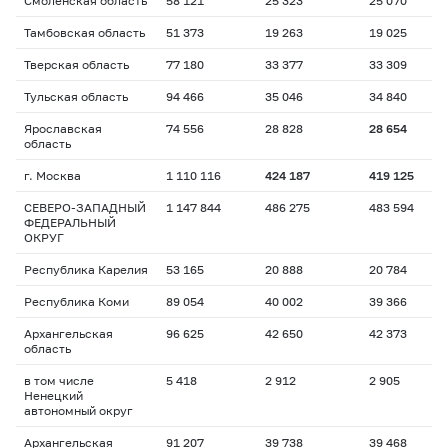
Смоленская область
58 121
25 323
25 070
Тамбовская область
51 373
19 263
19 025
Тверская область
77 180
33 377
33 309
Тульская область
94 466
35 046
34 840
Ярославская
74 556
28 828
28 654
область
г. Москва
1 110 116
424 187
419 125
СЕВЕРО-ЗАПАДНЫЙ
1 147 844
486 275
483 594
ФЕДЕРАЛЬНЫЙ
ОКРУГ
Республика Карелия
53 165
20 888
20 784
Республика Коми
89 054
40 002
39 366
Архангельская
96 625
42 650
42 373
область
в том числе
5 418
2 912
2 905
Ненецкий
автономный округ
Архангельская
91 207
39 738
39 468