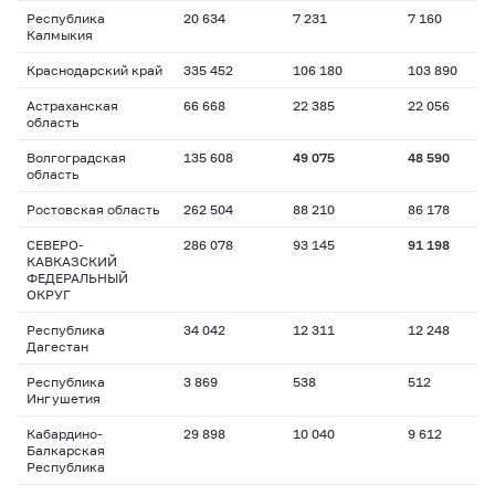
Республика
20 634
7 231
7 160
Калмыкия
Краснодарский край
335 452
106 180
103 890
Астраханская
66 668
22 385
22 056
область
Волгоградская
135 608
49 075
48 590
область
Ростовская область
262 504
88 210
86 178
СЕВЕРО-
286 078
93 145
91 198
КАВКАЗСКИЙ
ФЕДЕРАЛЬНЫЙ
ОКРУГ
Республика
34 042
12 311
12 248
Дагестан
Республика
3 869
538
512
Ингушетия
Кабардино-
29 898
10 040
9 612
Балкарская
Республика