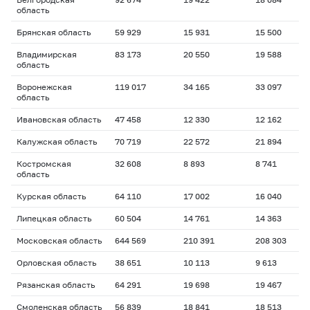
область
Брянская область
59 929
15 931
15 500
Владимирская
83 173
20 550
19 588
область
Воронежская
119 017
34 165
33 097
область
Ивановская область
47 458
12 330
12 162
Калужская область
70 719
22 572
21 894
Костромская
32 608
8 893
8 741
область
Курская область
64 110
17 002
16 040
Липецкая область
60 504
14 761
14 363
Московская область
644 569
210 391
208 303
Орловская область
38 651
10 113
9 613
Рязанская область
64 291
19 698
19 467
Смоленская область
56 839
18 841
18 513