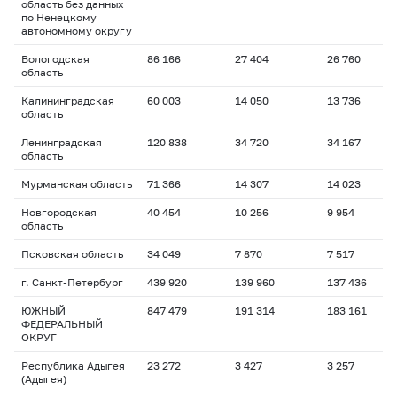
область без данных
по Ненецкому
автономному округу
Вологодская
86 166
27 404
26 760
область
Калининградская
60 003
14 050
13 736
область
Ленинградская
120 838
34 720
34 167
область
Мурманская область
71 366
14 307
14 023
Новгородская
40 454
10 256
9 954
область
Псковская область
34 049
7 870
7 517
г. Санкт-Петербург
439 920
139 960
137 436
ЮЖНЫЙ
847 479
191 314
183 161
ФЕДЕРАЛЬНЫЙ
ОКРУГ
Республика Адыгея
23 272
3 427
3 257
(Адыгея)