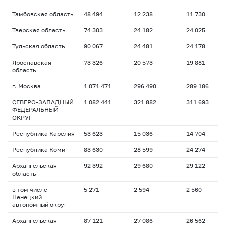
Тамбовская область
48 494
12 238
11 730
Тверская область
74 303
24 182
24 025
Тульская область
90 067
24 481
24 178
Ярославская
73 326
20 573
19 881
область
г. Москва
1 071 471
296 490
289 186
СЕВЕРО-ЗАПАДНЫЙ
1 082 441
321 882
311 693
ФЕДЕРАЛЬНЫЙ
ОКРУГ
Республика Карелия
53 623
15 036
14 704
Республика Коми
83 630
28 599
24 274
Архангельская
92 392
29 680
29 122
область
в том числе
5 271
2 594
2 560
Ненецкий
автономный округ
Архангельская
87 121
27 086
26 562