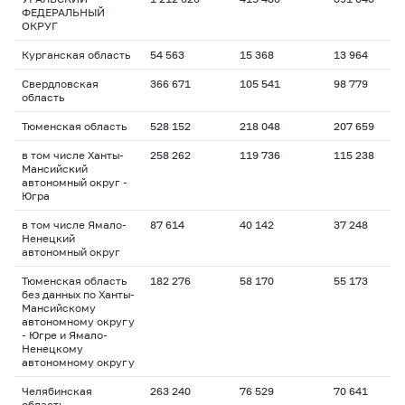
ФЕДЕРАЛЬНЫЙ
ОКРУГ
Курганская область
54 563
15 368
13 964
Свердловская
366 671
105 541
98 779
область
Тюменская область
528 152
218 048
207 659
в том числе Ханты-
258 262
119 736
115 238
Мансийский
автономный округ -
Югра
в том числе Ямало-
87 614
40 142
37 248
Ненецкий
автономный округ
Тюменская область
182 276
58 170
55 173
без данных по Ханты-
Мансийскому
автономному округу
- Югре и Ямало-
Ненецкому
автономному округу
Челябинская
263 240
76 529
70 641
область