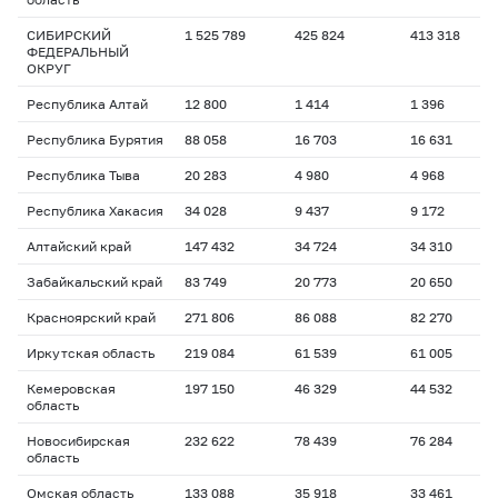
СИБИРСКИЙ
1 525 789
425 824
413 318
ФЕДЕРАЛЬНЫЙ
ОКРУГ
Республика Алтай
12 800
1 414
1 396
Республика Бурятия
88 058
16 703
16 631
Республика Тыва
20 283
4 980
4 968
Республика Хакасия
34 028
9 437
9 172
Алтайский край
147 432
34 724
34 310
Забайкальский край
83 749
20 773
20 650
Красноярский край
271 806
86 088
82 270
Иркутская область
219 084
61 539
61 005
Кемеровская
197 150
46 329
44 532
область
Новосибирская
232 622
78 439
76 284
область
Омская область
133 088
35 918
33 461