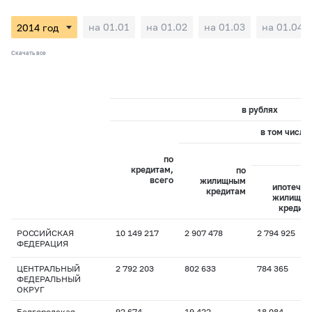
на 01.01
на 01.02
на 01.03
на 01.04
Скачать все
в рублях
в том числе:
и
по
кредитам,
по
всего
жилищным
ипотечн
кредитам
жилищн
кредит
РОССИЙСКАЯ
10 149 217
2 907 478
2 794 925
ФЕДЕРАЦИЯ
ЦЕНТРАЛЬНЫЙ
2 792 203
802 633
784 365
ФЕДЕРАЛЬНЫЙ
ОКРУГ
Белгородская
92 674
19 422
18 084