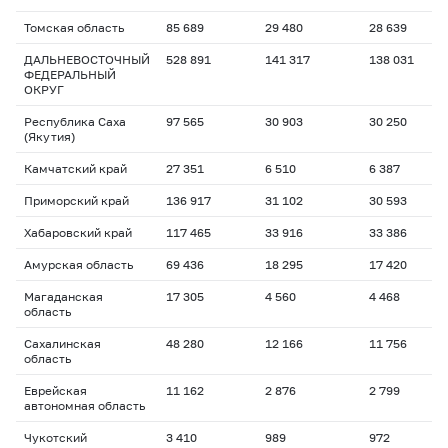
Томская область
85 689
29 480
28 639
ДАЛЬНЕВОСТОЧНЫЙ
528 891
141 317
138 031
ФЕДЕРАЛЬНЫЙ
ОКРУГ
Республика Саха
97 565
30 903
30 250
(Якутия)
Камчатский край
27 351
6 510
6 387
Приморский край
136 917
31 102
30 593
Хабаровский край
117 465
33 916
33 386
Амурская область
69 436
18 295
17 420
Магаданская
17 305
4 560
4 468
область
Сахалинская
48 280
12 166
11 756
область
Еврейская
11 162
2 876
2 799
автономная область
Чукотский
3 410
989
972