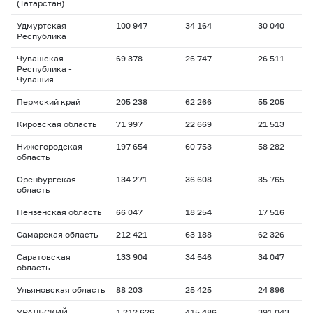
(Татарстан)
Удмуртская
100 947
34 164
30 040
Республика
Чувашская
69 378
26 747
26 511
Республика -
Чувашия
Пермский край
205 238
62 266
55 205
Кировская область
71 997
22 669
21 513
Нижегородская
197 654
60 753
58 282
область
Оренбургская
134 271
36 608
35 765
область
Пензенская область
66 047
18 254
17 516
Самарская область
212 421
63 188
62 326
Саратовская
133 904
34 546
34 047
область
Ульяновская область
88 203
25 425
24 896
УРАЛЬСКИЙ
1 212 626
415 486
391 043