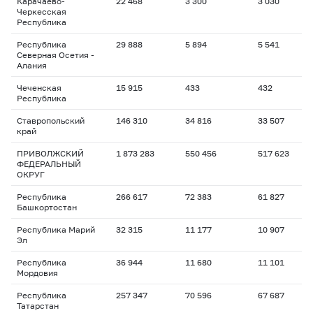
Карачаево-
22 468
3 300
3 030
Черкесская
Республика
Республика
29 888
5 894
5 541
Северная Осетия -
Алания
Чеченская
15 915
433
432
Республика
Ставропольский
146 310
34 816
33 507
край
ПРИВОЛЖСКИЙ
1 873 283
550 456
517 623
ФЕДЕРАЛЬНЫЙ
ОКРУГ
Республика
266 617
72 383
61 827
Башкортостан
Республика Марий
32 315
11 177
10 907
Эл
Республика
36 944
11 680
11 101
Мордовия
Республика
257 347
70 596
67 687
Татарстан