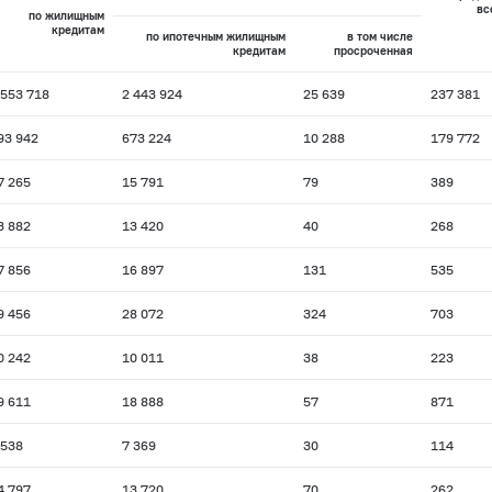
вс
по жилищным
кредитам
по ипотечным жилищным
в том числе
кредитам
просроченная
 553 718
2 443 924
25 639
237 381
93 942
673 224
10 288
179 772
7 265
15 791
79
389
3 882
13 420
40
268
7 856
16 897
131
535
9 456
28 072
324
703
0 242
10 011
38
223
9 611
18 888
57
871
 538
7 369
30
114
4 797
13 720
70
262