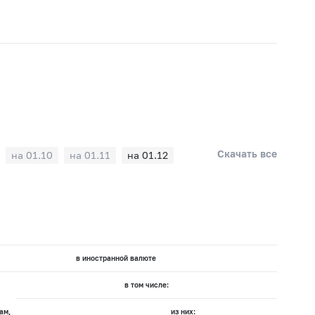
Скачать все
на 01.10
на 01.11
на 01.12
в иностранной валюте
в том числе:
ам,
из них: