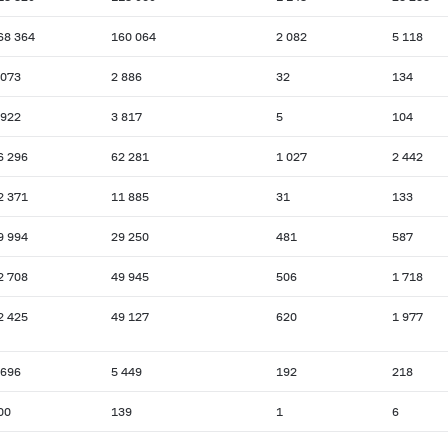
68 364
160 064
2 082
5 118
 073
2 886
32
134
 922
3 817
5
104
6 296
62 281
1 027
2 442
2 371
11 885
31
133
9 994
29 250
481
587
2 708
49 945
506
1 718
2 425
49 127
620
1 977
 696
5 449
192
218
00
139
1
6