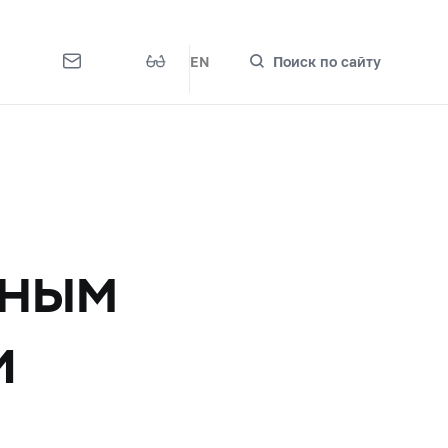
EN
Поиск по сайту
и
нным
и