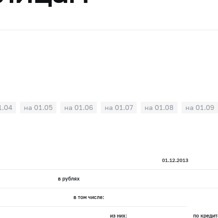
1.04
на 01.05
на 01.06
на 01.07
на 01.08
на 01.09
01.12.2013
в рублях
в том числе:
из них:
по кредит