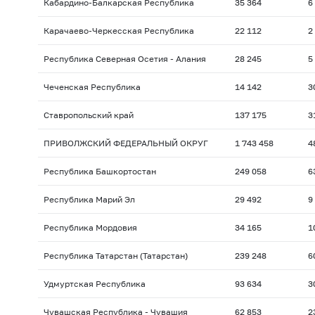
Кабардино-Балкарская Республика
35 364
6
Карачаево-Черкесская Республика
22 112
2
Республика Северная Осетия - Алания
28 245
5
Чеченская Республика
14 142
3
Ставропольский край
137 175
3
ПРИВОЛЖСКИЙ ФЕДЕРАЛЬНЫЙ ОКРУГ
1 743 458
4
Республика Башкортостан
249 058
6
Республика Марий Эл
29 492
9
Республика Мордовия
34 165
1
Республика Татарстан (Татарстан)
239 248
6
Удмуртская Республика
93 634
3
Чувашская Республика - Чувашия
62 853
2