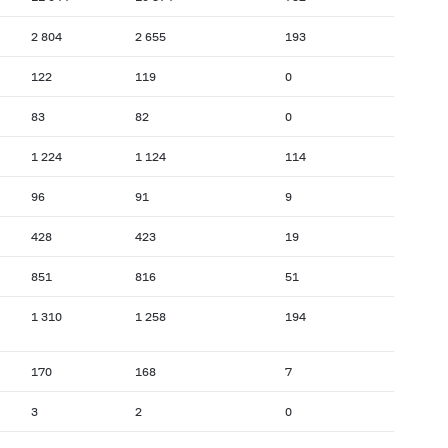
2 804
2 655
193
122
119
0
83
82
0
1 224
1 124
114
96
91
9
428
423
19
851
816
51
1 310
1 258
194
170
168
7
3
2
0