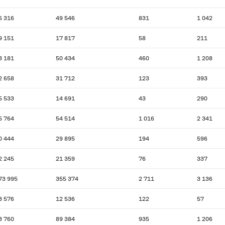
6 316
49 546
831
1 042
9 151
17 817
58
211
3 181
50 434
460
1 208
2 658
31 712
123
393
5 533
14 691
43
290
5 764
54 514
1 016
2 341
0 444
29 895
194
596
2 245
21 359
76
337
73 995
355 374
2 711
3 136
3 576
12 536
122
57
3 760
89 384
935
1 206