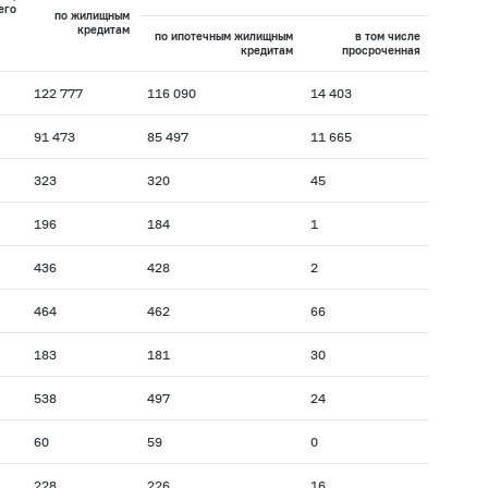
его
по жилищным
кредитам
по ипотечным жилищным
в том числе
кредитам
просроченная
122 777
116 090
14 403
91 473
85 497
11 665
323
320
45
196
184
1
436
428
2
464
462
66
183
181
30
538
497
24
60
59
0
228
226
16