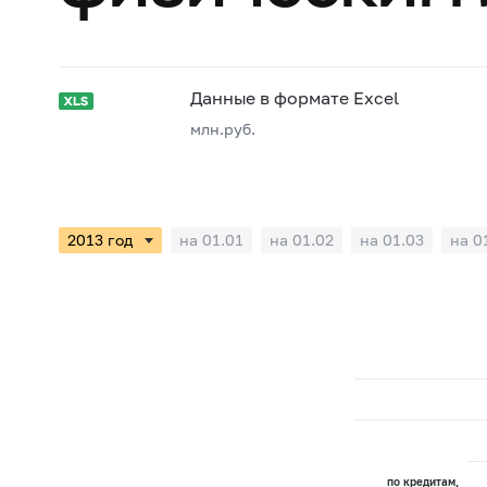
Данные в формате Excel
млн.руб.
на 01.01
на 01.02
на 01.03
на 0
по кредитам,