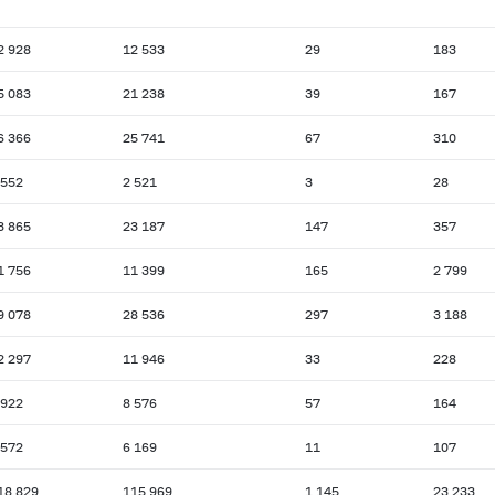
2 928
12 533
29
183
5 083
21 238
39
167
6 366
25 741
67
310
 552
2 521
3
28
3 865
23 187
147
357
1 756
11 399
165
2 799
9 078
28 536
297
3 188
2 297
11 946
33
228
 922
8 576
57
164
 572
6 169
11
107
18 829
115 969
1 145
23 233