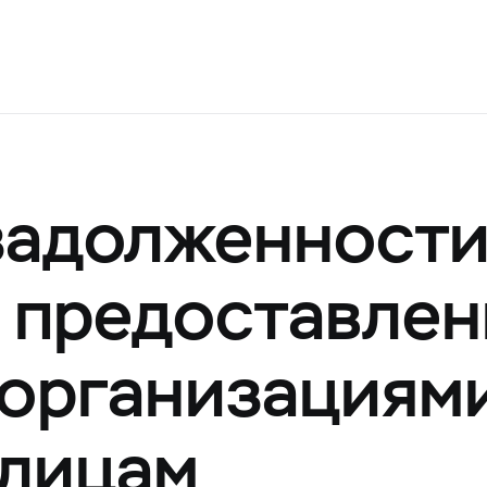
задолженност
, предоставле
организациям
 лицам