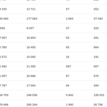
3 192
12 711
57
252
80 060
177 563
2 663
37 434
 595
8 037
27
323
7 057
16 804
53
341
6 780
16 405
93
664
0 572
10 005
16
191
1 482
21 305
587
657
1 067
20 686
87
670
7 787
17 004
94
344
56 703
248 536
5 842
135 531
75 696
265 294
1 990
30 736