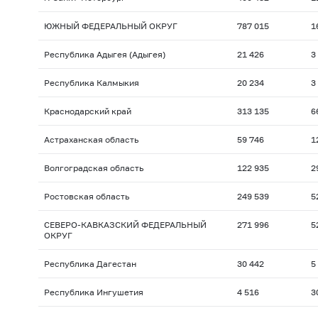
ЮЖНЫЙ ФЕДЕРАЛЬНЫЙ ОКРУГ
787 015
1
Республика Адыгея (Адыгея)
21 426
3
Республика Калмыкия
20 234
3
Краснодарский край
313 135
6
Астраханская область
59 746
1
Волгоградская область
122 935
2
Ростовская область
249 539
5
СЕВЕРО-КАВКАЗСКИЙ ФЕДЕРАЛЬНЫЙ
271 996
5
ОКРУГ
Республика Дагестан
30 442
5
Республика Ингушетия
4 516
3