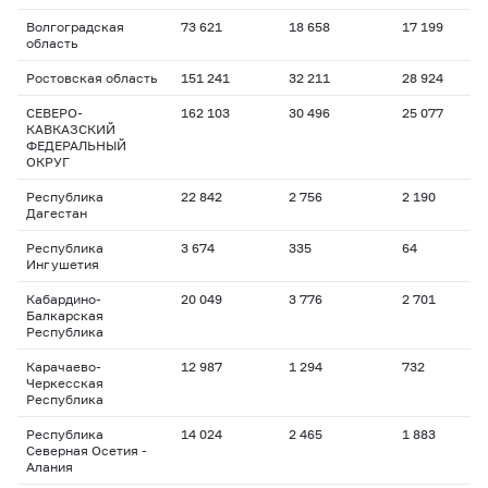
Волгоградская
73 621
18 658
17 199
область
Ростовская область
151 241
32 211
28 924
СЕВЕРО-
162 103
30 496
25 077
КАВКАЗСКИЙ
ФЕДЕРАЛЬНЫЙ
ОКРУГ
Республика
22 842
2 756
2 190
Дагестан
Республика
3 674
335
64
Ингушетия
Кабардино-
20 049
3 776
2 701
Балкарская
Республика
Карачаево-
12 987
1 294
732
Черкесская
Республика
Республика
14 024
2 465
1 883
Северная Осетия -
Алания