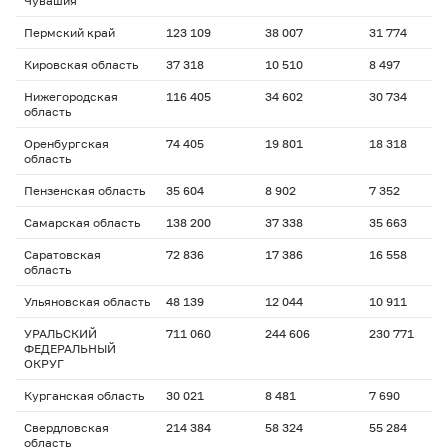
Чувашия
Пермский край
123 109
38 007
31 774
Кировская область
37 318
10 510
8 497
Нижегородская
116 405
34 602
30 734
область
Оренбургская
74 405
19 801
18 318
область
Пензенская область
35 604
8 902
7 352
Самарская область
138 200
37 338
35 663
Саратовская
72 836
17 386
16 558
область
Ульяновская область
48 139
12 044
10 911
УРАЛЬСКИЙ
711 060
244 606
230 771
ФЕДЕРАЛЬНЫЙ
ОКРУГ
Курганская область
30 021
8 481
7 690
Свердловская
214 384
58 324
55 284
область