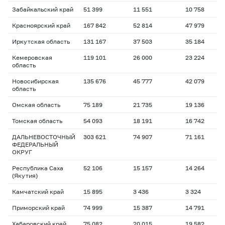
Забайкальский край
51 399
11 551
10 758
Красноярский край
167 842
52 814
47 979
Иркутская область
131 167
37 503
35 184
Кемеровская
119 101
26 000
23 224
область
Новосибирская
135 676
45 777
42 079
область
Омская область
75 189
21 735
19 136
Томская область
54 093
18 191
16 742
ДАЛЬНЕВОСТОЧНЫЙ
303 621
74 907
71 161
ФЕДЕРАЛЬНЫЙ
ОКРУГ
Республика Саха
52 106
15 157
14 264
(Якутия)
Камчатский край
15 895
3 436
3 324
Приморский край
74 999
15 387
14 791
Хабаровский край
75 082
20 015
19 582