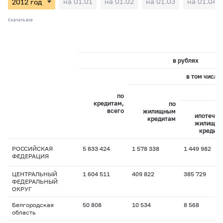
на 01.01
на 01.02
на 01.03
на 01.04
Скачать все
в рублях
в том числе:
и
по
кредитам,
по
всего
жилищным
ипотечн
кредитам
жилищн
кредит
РОССИЙСКАЯ
5 833 424
1 578 338
1 449 982
ФЕДЕРАЦИЯ
ЦЕНТРАЛЬНЫЙ
1 604 511
409 822
385 729
ФЕДЕРАЛЬНЫЙ
ОКРУГ
Белгородская
50 808
10 534
8 568
область