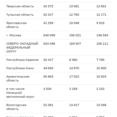
Тверская область
42 372
13 081
12 891
Тульская область
52 317
12 760
12 171
Ярославская
41 299
10 548
9 916
область
г. Москва
640 098
156 021
148 593
СЕВЕРО-ЗАПАДНЫЙ
624 446
169 507
156 111
ФЕДЕРАЛЬНЫЙ
ОКРУГ
Республика Карелия
32 417
8 360
7 795
Республика Коми
44 560
14 870
10 900
Архангельская
55 863
17 022
15 824
область
в том числе
3 334
2 169
2 102
Ненецкий
автономный округ
Вологодская
52 381
14 417
13 348
область