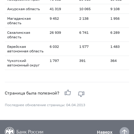
Амурская область
41 319
10 065
9 108
Магаданская
9 452
2 138
1 956
область
Сахалинская
26 939
6 741
6 289
область
Еврейская
6 032
1 577
1 483
автономная область
Чукотский
1 797
391
364
автономный округ
Страница была полезной?
Последнее обновление страницы: 04.04.2013
Наверх