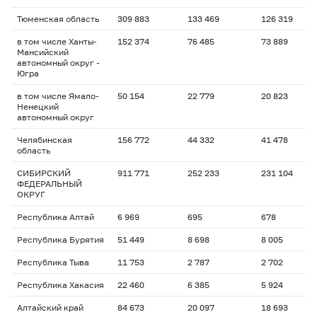
Тюменская область
309 883
133 469
126 319
в том числе Ханты-
152 374
76 485
73 889
Мансийский
автономный округ -
Югра
в том числе Ямало-
50 154
22 779
20 823
Ненецкий
автономный округ
Челябинская
156 772
44 332
41 478
область
СИБИРСКИЙ
911 771
252 233
231 104
ФЕДЕРАЛЬНЫЙ
ОКРУГ
Республика Алтай
6 969
695
678
Республика Бурятия
51 449
8 698
8 005
Республика Тыва
11 753
2 787
2 702
Республика Хакасия
22 460
6 385
5 924
Алтайский край
84 673
20 097
18 693