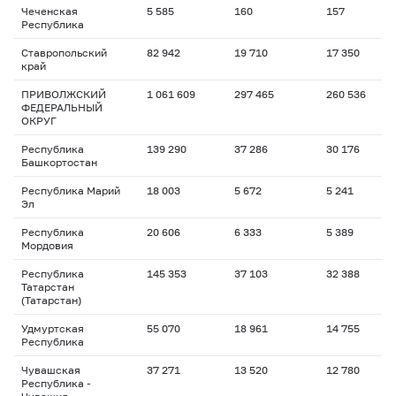
Чеченская
5 585
160
157
Республика
Ставропольский
82 942
19 710
17 350
край
ПРИВОЛЖСКИЙ
1 061 609
297 465
260 536
ФЕДЕРАЛЬНЫЙ
ОКРУГ
Республика
139 290
37 286
30 176
Башкортостан
Республика Марий
18 003
5 672
5 241
Эл
Республика
20 606
6 333
5 389
Мордовия
Республика
145 353
37 103
32 388
Татарстан
(Татарстан)
Удмуртская
55 070
18 961
14 755
Республика
Чувашская
37 271
13 520
12 780
Республика -