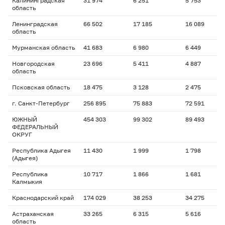
Калининградская
31 974
6 251
5 753
область
Ленинградская
66 502
17 185
16 089
область
Мурманская область
41 683
6 980
6 449
Новгородская
23 696
5 411
4 887
область
Псковская область
18 475
3 128
2 475
г. Санкт-Петербург
256 895
75 883
72 591
ЮЖНЫЙ
454 303
99 302
89 493
ФЕДЕРАЛЬНЫЙ
ОКРУГ
Республика Адыгея
11 430
1 999
1 798
(Адыгея)
Республика
10 717
1 866
1 681
Калмыкия
Краснодарский край
174 029
38 253
34 275
Астраханская
33 265
6 315
5 616
область