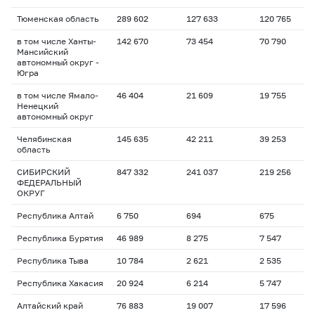
Тюменская область
289 602
127 633
120 765
в том числе Ханты-
142 670
73 454
70 790
Мансийский
автономный округ -
Югра
в том числе Ямало-
46 404
21 609
19 755
Ненецкий
автономный округ
Челябинская
145 635
42 211
39 253
область
СИБИРСКИЙ
847 332
241 037
219 256
ФЕДЕРАЛЬНЫЙ
ОКРУГ
Республика Алтай
6 750
694
675
Республика Бурятия
46 989
8 275
7 547
Республика Тыва
10 784
2 621
2 535
Республика Хакасия
20 924
6 214
5 747
Алтайский край
76 883
19 007
17 596