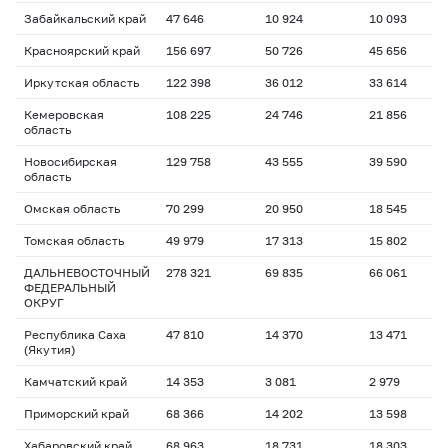
Забайкальский край
47 646
10 924
10 093
Красноярский край
156 697
50 726
45 656
Иркутская область
122 398
36 012
33 614
Кемеровская
108 225
24 746
21 856
область
Новосибирская
129 758
43 555
39 590
область
Омская область
70 299
20 950
18 545
Томская область
49 979
17 313
15 802
ДАЛЬНЕВОСТОЧНЫЙ
278 321
69 835
66 061
ФЕДЕРАЛЬНЫЙ
ОКРУГ
Республика Саха
47 810
14 370
13 471
(Якутия)
Камчатский край
14 353
3 081
2 979
Приморский край
68 366
14 202
13 598
Хабаровский край
68 963
18 731
18 303