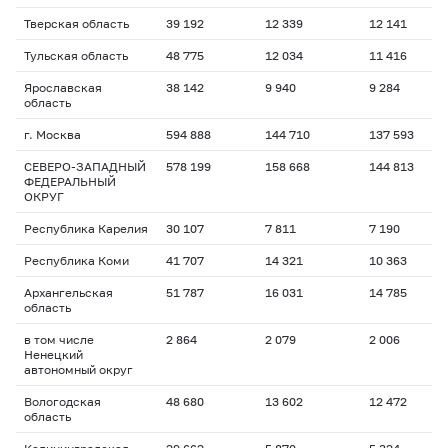
Тверская область
39 192
12 339
12 141
Тульская область
48 775
12 034
11 416
Ярославская
38 142
9 940
9 284
область
г. Москва
594 888
144 710
137 593
СЕВЕРО-ЗАПАДНЫЙ
578 199
158 668
144 813
ФЕДЕРАЛЬНЫЙ
ОКРУГ
Республика Карелия
30 107
7 811
7 190
Республика Коми
41 707
14 321
10 363
Архангельская
51 787
16 031
14 785
область
в том числе
2 864
2 079
2 006
Ненецкий
автономный округ
Вологодская
48 680
13 602
12 472
область