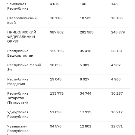
Чеченская
4 679
146
143
Республика
Ставропольский
76 118
18 539
16 106
край
ПРИВОЛЖСКИЙ
987 802
281 363
243 879
ФЕДЕРАЛЬНЫЙ
ОКРУГ
Республика
129 195
35 418
28 151
Башкортостан
Республика Марий
16 656
5 381
4 932
Эл
Республика
19 043
6 027
4 963
Мордовия
Республика
133 775
34 744
30 257
Татарстан
(Татарстан)
Удмуртская
51 098
17 919
13 712
Республика
Чувашская
34 576
12 801
12 071
Республика -