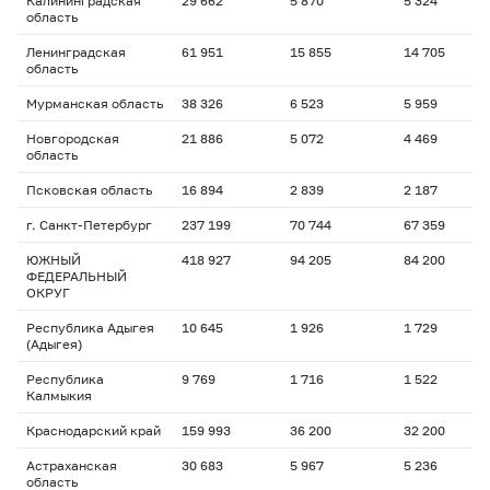
Калининградская
29 662
5 870
5 324
область
Ленинградская
61 951
15 855
14 705
область
Мурманская область
38 326
6 523
5 959
Новгородская
21 886
5 072
4 469
область
Псковская область
16 894
2 839
2 187
г. Санкт-Петербург
237 199
70 744
67 359
ЮЖНЫЙ
418 927
94 205
84 200
ФЕДЕРАЛЬНЫЙ
ОКРУГ
Республика Адыгея
10 645
1 926
1 729
(Адыгея)
Республика
9 769
1 716
1 522
Калмыкия
Краснодарский край
159 993
36 200
32 200
Астраханская
30 683
5 967
5 236
область