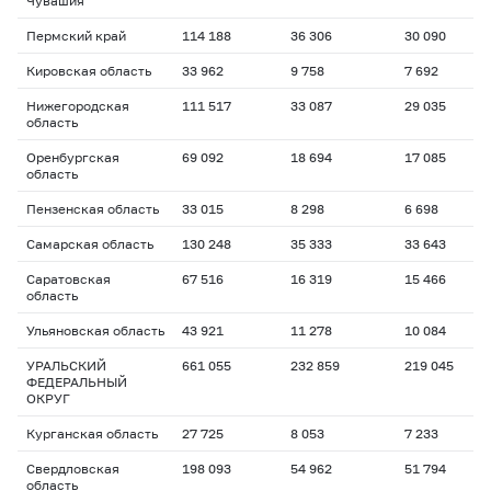
Чувашия
Пермский край
114 188
36 306
30 090
Кировская область
33 962
9 758
7 692
Нижегородская
111 517
33 087
29 035
область
Оренбургская
69 092
18 694
17 085
область
Пензенская область
33 015
8 298
6 698
Самарская область
130 248
35 333
33 643
Саратовская
67 516
16 319
15 466
область
Ульяновская область
43 921
11 278
10 084
УРАЛЬСКИЙ
661 055
232 859
219 045
ФЕДЕРАЛЬНЫЙ
ОКРУГ
Курганская область
27 725
8 053
7 233
Свердловская
198 093
54 962
51 794
область