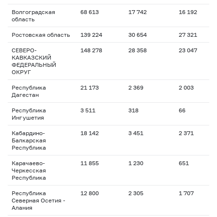
Волгоградская
68 613
17 742
16 192
область
Ростовская область
139 224
30 654
27 321
СЕВЕРО-
148 278
28 358
23 047
КАВКАЗСКИЙ
ФЕДЕРАЛЬНЫЙ
ОКРУГ
Республика
21 173
2 369
2 003
Дагестан
Республика
3 511
318
66
Ингушетия
Кабардино-
18 142
3 451
2 371
Балкарская
Республика
Карачаево-
11 855
1 230
651
Черкесская
Республика
Республика
12 800
2 305
1 707
Северная Осетия -
Алания