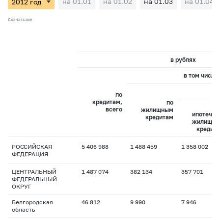
на 01.01
на 01.02
на 01.03
на 01.04
Скачать все
в рублях
в том числе:
и
по
кредитам,
по
всего
жилищным
ипотечн
кредитам
жилищн
кредит
РОССИЙСКАЯ
5 406 988
1 488 459
1 358 002
ФЕДЕРАЦИЯ
ЦЕНТРАЛЬНЫЙ
1 487 074
382 134
357 701
ФЕДЕРАЛЬНЫЙ
ОКРУГ
Белгородская
46 812
9 990
7 946
область