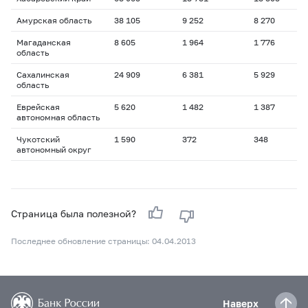
Амурская область
38 105
9 252
8 270
Магаданская
8 605
1 964
1 776
область
Сахалинская
24 909
6 381
5 929
область
Еврейская
5 620
1 482
1 387
автономная область
Чукотский
1 590
372
348
автономный округ
Страница была полезной?
Последнее обновление страницы: 04.04.2013
Наверх