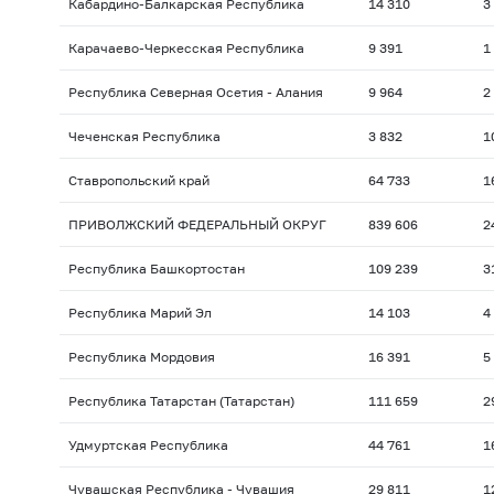
Кабардино-Балкарская Республика
14 310
3
Карачаево-Черкесская Республика
9 391
1
Республика Северная Осетия - Алания
9 964
2
Чеченская Республика
3 832
1
Ставропольский край
64 733
1
ПРИВОЛЖСКИЙ ФЕДЕРАЛЬНЫЙ ОКРУГ
839 606
2
Республика Башкортостан
109 239
3
Республика Марий Эл
14 103
4
Республика Мордовия
16 391
5
Республика Татарстан (Татарстан)
111 659
2
Удмуртская Республика
44 761
1
Чувашская Республика - Чувашия
29 811
1