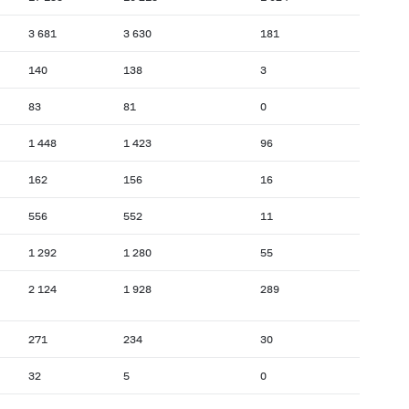
3 681
3 630
181
140
138
3
83
81
0
1 448
1 423
96
162
156
16
556
552
11
1 292
1 280
55
2 124
1 928
289
271
234
30
32
5
0