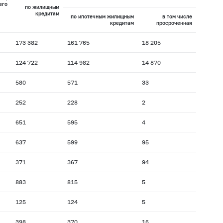
его
по жилищным
кредитам
по ипотечным жилищным
в том числе
кредитам
просроченная
173 382
161 765
18 205
124 722
114 982
14 870
580
571
33
252
228
2
651
595
4
637
599
95
371
367
94
883
815
5
125
124
5
398
370
16