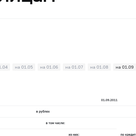
1.04
на 01.05
на 01.06
на 01.07
на 01.08
на 01.09
01.09.2011
в рублях
в том числе:
из них:
по кредит