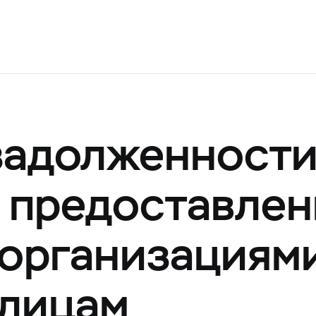
задолженност
, предоставле
организациям
 лицам