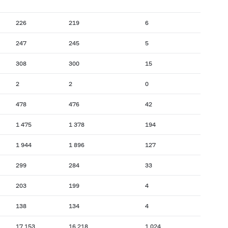
226
219
6
247
245
5
308
300
15
2
2
0
478
476
42
1 475
1 378
194
1 944
1 896
127
299
284
33
203
199
4
138
134
4
17 153
16 218
1 024