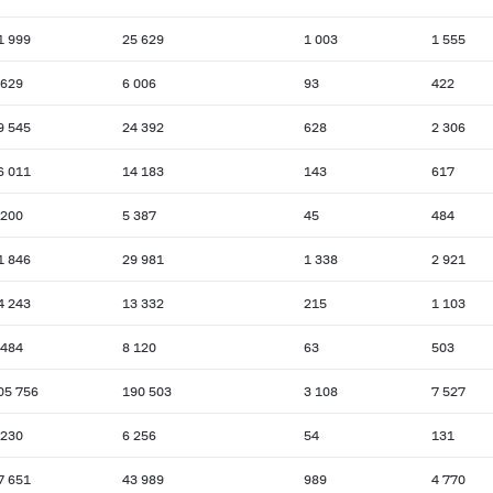
1 999
25 629
1 003
1 555
 629
6 006
93
422
9 545
24 392
628
2 306
6 011
14 183
143
617
 200
5 387
45
484
1 846
29 981
1 338
2 921
4 243
13 332
215
1 103
 484
8 120
63
503
05 756
190 503
3 108
7 527
 230
6 256
54
131
7 651
43 989
989
4 770