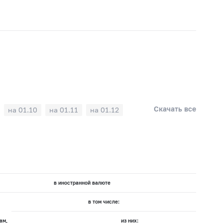
Скачать все
на 01.10
на 01.11
на 01.12
в иностранной валюте
в том числе:
ам,
из них: