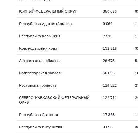
ЮЖНЫЙ ФЕДЕРАЛЬНЫЙ ОКРУГ
350 683
8
Республика Адыгея (Адыгея)
9 062
1
Республика Калмыкия
7 910
1
Краснодарский край
132 818
3
Астраханская область
26 475
5
Волгоградская область
60 096
1
Ростовская область
114 322
2
СЕВЕРО-КАВКАЗСКИЙ ФЕДЕРАЛЬНЫЙ
122 711
2
ОКРУГ
Республика Дагестан
17 385
1
Республика Ингушетия
3 096
3