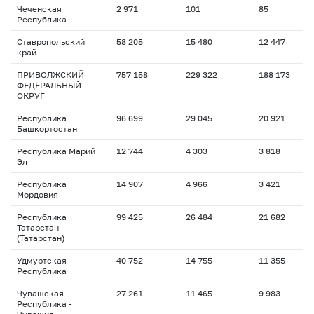
Чеченская
2 971
101
85
Республика
Ставропольский
58 205
15 480
12 447
край
ПРИВОЛЖСКИЙ
757 158
229 322
188 173
ФЕДЕРАЛЬНЫЙ
ОКРУГ
Республика
96 699
29 045
20 921
Башкортостан
Республика Марий
12 744
4 303
3 818
Эл
Республика
14 907
4 966
3 421
Мордовия
Республика
99 425
26 484
21 682
Татарстан
(Татарстан)
Удмуртская
40 752
14 755
11 355
Республика
Чувашская
27 261
11 465
9 983
Республика -