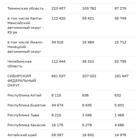
Тюменская область
223 407
103 782
97 276
в том числе Ханты-
112 420
59 421
56 749
Мансийский
автономный округ -
Югра
в том числе Ямало-
34 918
16 984
15 712
Ненецкий
автономный округ
Челябинская
112 444
36 310
32 795
область
СИБИРСКИЙ
661 537
207 022
181 647
ФЕДЕРАЛЬНЫЙ
ОКРУГ
Республика Алтай
6 115
636
632
Республика Бурятия
34 674
6 635
5 831
Республика Тыва
8 215
2 046
1 966
Республика Хакасия
16 175
5 278
4 686
Алтайский край
59 097
16 602
14 976