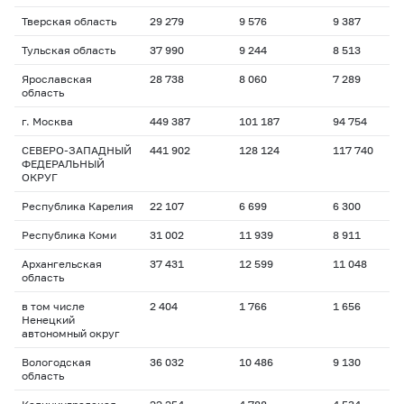
Тверская область
29 279
9 576
9 387
Тульская область
37 990
9 244
8 513
Ярославская
28 738
8 060
7 289
область
г. Москва
449 387
101 187
94 754
СЕВЕРО-ЗАПАДНЫЙ
441 902
128 124
117 740
ФЕДЕРАЛЬНЫЙ
ОКРУГ
Республика Карелия
22 107
6 699
6 300
Республика Коми
31 002
11 939
8 911
Архангельская
37 431
12 599
11 048
область
в том числе
2 404
1 766
1 656
Ненецкий
автономный округ
Вологодская
36 032
10 486
9 130
область