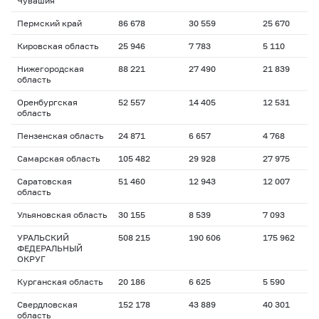
Чувашия
Пермский край
86 678
30 559
25 670
Кировская область
25 946
7 783
5 110
Нижегородская
88 221
27 490
21 839
область
Оренбургская
52 557
14 405
12 531
область
Пензенская область
24 871
6 657
4 768
Самарская область
105 482
29 928
27 975
Саратовская
51 460
12 943
12 007
область
Ульяновская область
30 155
8 539
7 093
УРАЛЬСКИЙ
508 215
190 606
175 962
ФЕДЕРАЛЬНЫЙ
ОКРУГ
Курганская область
20 186
6 625
5 590
Свердловская
152 178
43 889
40 301
область