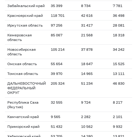
Забайкальский край
35 399
8 734
7 781
Красноярский край
118 701
42 616
36 498
Иркутская область
97 256
31 417
28 081
Кемеровская
85 067
21 568
18 318
область
Новосибирская
105 214
37 878
34 242
область
Омская область
55 654
18 647
15 525
Томская область
39 970
14 965
13 111
ДАЛЬНЕВОСТОЧНЫЙ
205 324
51 234
46 830
ФЕДЕРАЛЬНЫЙ
ОКРУГ
Республика Саха
32 555
9 724
8 217
(Якутия)
Камчатский край
9 565
2 282
2 101
Приморский край
51 432
10 562
9 932
Хабаровский край
53 705
14 280
13 821