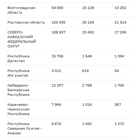
Волгоградская
54 690
15 129
13 252
область
Ростовская область
103 435
25 159
21 314
СЕВЕРО-
108 837
23 492
17 299
КАВКАЗСКИЙ
ФЕДЕРАЛЬНЫЙ
ОКРУГ
Республика
15 758
1 546
1 394
Дагестан
Республика
3 012
619
34
Ингушетия
Кабардино-
12 257
2 788
1 700
Балкарская
Республика
Карачаево-
7 964
1 016
367
Черкесская
Республика
Республика
8 670
1 942
1 272
Северная Осетия -
Алания