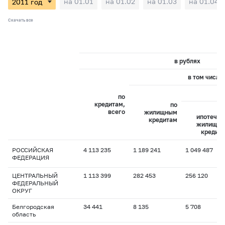
на 01.01
на 01.02
на 01.03
на 01.04
Скачать все
в рублях
в том числе:
и
по
кредитам,
по
всего
жилищным
ипотечн
кредитам
жилищн
кредит
РОССИЙСКАЯ
4 113 235
1 189 241
1 049 487
ФЕДЕРАЦИЯ
ЦЕНТРАЛЬНЫЙ
1 113 399
282 453
256 120
ФЕДЕРАЛЬНЫЙ
ОКРУГ
Белгородская
34 441
8 135
5 708
область