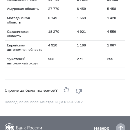
Амурская область
27 770
6 459
5 458
Магаданская
6 749
1 569
1 420
область
Сахалинская
18 270
4 921
4 559
область
Еврейская
4 310
1 166
1 067
автономная область
Чукотский
968
271
255
автономный округ
Страница была полезной?
Последнее обновление страницы: 01.04.2012
Наверх