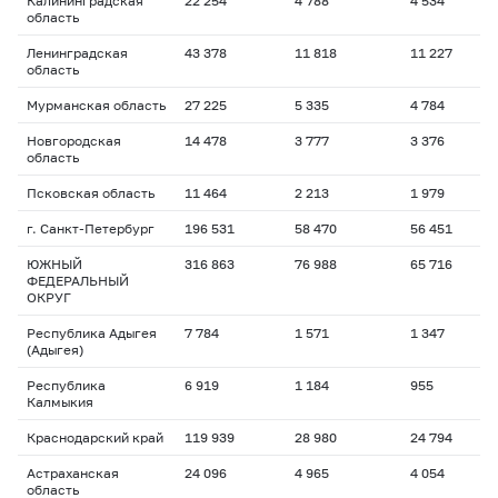
Калининградская
22 254
4 788
4 534
область
Ленинградская
43 378
11 818
11 227
область
Мурманская область
27 225
5 335
4 784
Новгородская
14 478
3 777
3 376
область
Псковская область
11 464
2 213
1 979
г. Санкт-Петербург
196 531
58 470
56 451
ЮЖНЫЙ
316 863
76 988
65 716
ФЕДЕРАЛЬНЫЙ
ОКРУГ
Республика Адыгея
7 784
1 571
1 347
(Адыгея)
Республика
6 919
1 184
955
Калмыкия
Краснодарский край
119 939
28 980
24 794
Астраханская
24 096
4 965
4 054
область