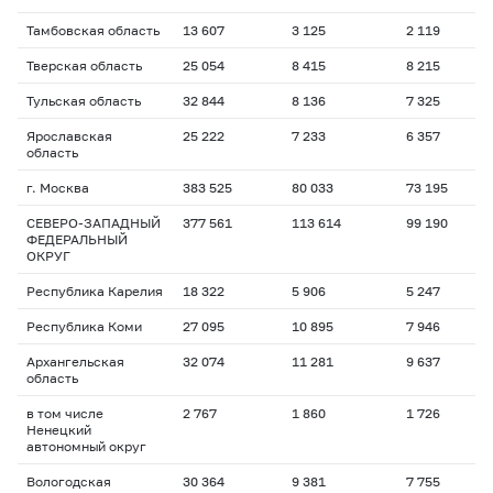
Тамбовская область
13 607
3 125
2 119
Тверская область
25 054
8 415
8 215
Тульская область
32 844
8 136
7 325
Ярославская
25 222
7 233
6 357
область
г. Москва
383 525
80 033
73 195
СЕВЕРО-ЗАПАДНЫЙ
377 561
113 614
99 190
ФЕДЕРАЛЬНЫЙ
ОКРУГ
Республика Карелия
18 322
5 906
5 247
Республика Коми
27 095
10 895
7 946
Архангельская
32 074
11 281
9 637
область
в том числе
2 767
1 860
1 726
Ненецкий
автономный округ
Вологодская
30 364
9 381
7 755