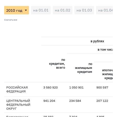
на 01.01
на 01.02
на 01.03
на 01.04
Скачать все
в рублях
в том числе:
и
по
кредитам,
по
всего
жилищным
ипотечн
кредитам
жилищн
кредит
РОССИЙСКАЯ
3 560 920
1 050 901
900 597
ФЕДЕРАЦИЯ
ЦЕНТРАЛЬНЫЙ
941 204
234 584
207 122
ФЕДЕРАЛЬНЫЙ
ОКРУГ
Белгородская
28 332
7 324
4 805