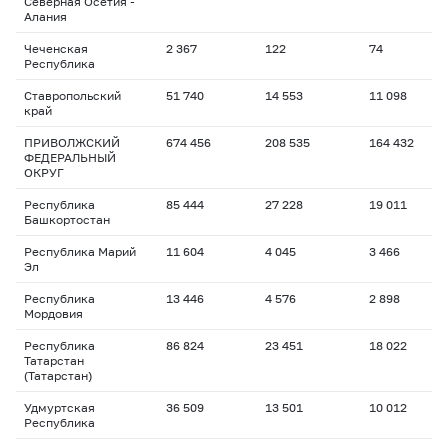
Северная Осетия -
Алания
Чеченская
2 367
122
74
Республика
Ставропольский
51 740
14 553
11 098
край
ПРИВОЛЖСКИЙ
674 456
208 535
164 432
ФЕДЕРАЛЬНЫЙ
ОКРУГ
Республика
85 444
27 228
19 011
Башкортостан
Республика Марий
11 604
4 045
3 466
Эл
Республика
13 446
4 576
2 898
Мордовия
Республика
86 824
23 451
18 022
Татарстан
(Татарстан)
Удмуртская
36 509
13 501
10 012
Республика