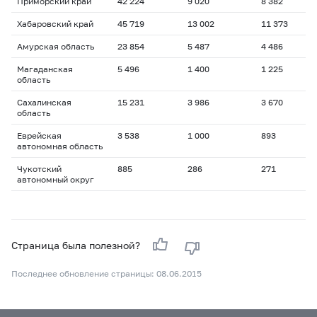
Приморский край
42 224
9 020
8 382
Хабаровский край
45 719
13 002
11 373
Амурская область
23 854
5 487
4 486
Магаданская
5 496
1 400
1 225
область
Сахалинская
15 231
3 986
3 670
область
Еврейская
3 538
1 000
893
автономная область
Чукотский
885
286
271
автономный округ
Страница была полезной?
Последнее обновление страницы: 08.06.2015