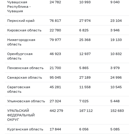
Чувашская
24 782
10 993
9 040
Республика -
Чувашия
Пермский край
76 817
27 974
23 104
Кировская область
22 780
6 825
3 946
Нижегородская
79 977
25 368
19 133
область
Оренбургская
46 923
12 937
10 832
область
Пензенская область
21 700
5 865
3 979
Самарская область
95 045
27 189
24 996
Саратовская
45 281
11 558
10 545
область
Ульяновская область
27 324
7 025
5 448
УРАЛЬСКИЙ
442 279
167 112
152 683
ФЕДЕРАЛЬНЫЙ
ОКРУГ
Курганская область
17 844
6 056
5 085