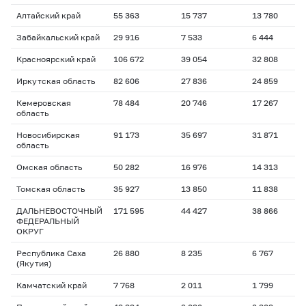
Алтайский край
55 363
15 737
13 780
Забайкальский край
29 916
7 533
6 444
Красноярский край
106 672
39 054
32 808
Иркутская область
82 606
27 836
24 859
Кемеровская
78 484
20 746
17 267
область
Новосибирская
91 173
35 697
31 871
область
Омская область
50 282
16 976
14 313
Томская область
35 927
13 850
11 838
ДАЛЬНЕВОСТОЧНЫЙ
171 595
44 427
38 866
ФЕДЕРАЛЬНЫЙ
ОКРУГ
Республика Саха
26 880
8 235
6 767
(Якутия)
Камчатский край
7 768
2 011
1 799