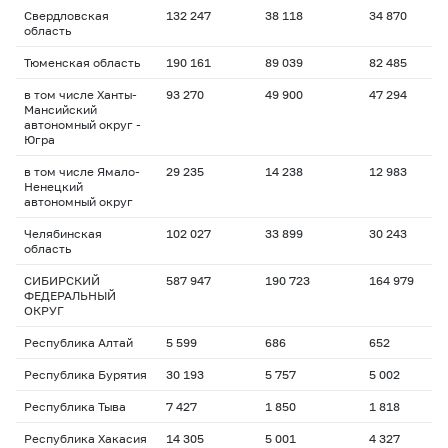
Свердловская
132 247
38 118
34 870
область
Тюменская область
190 161
89 039
82 485
в том числе Ханты-
93 270
49 900
47 294
Мансийский
автономный округ -
Югра
в том числе Ямало-
29 235
14 238
12 983
Ненецкий
автономный округ
Челябинская
102 027
33 899
30 243
область
СИБИРСКИЙ
587 947
190 723
164 979
ФЕДЕРАЛЬНЫЙ
ОКРУГ
Республика Алтай
5 599
686
652
Республика Бурятия
30 193
5 757
5 002
Республика Тыва
7 427
1 850
1 818
Республика Хакасия
14 305
5 001
4 327