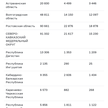
Астраханская
20 830
4 499
3 446
область
Волгоградская
48 811
14 150
12 097
область
Ростовская область
90 661
22 876
18 878
СЕВЕРО-
91 332
21 617
15 230
КАВКАЗСКИЙ
ФЕДЕРАЛЬНЫЙ
ОКРУГ
Республика
13 306
1 353
1 209
Дагестан
Республика
2 135
290
25
Ингушетия
Кабардино-
9 355
2 606
1 434
Балкарская
Республика
Карачаево-
6 573
882
268
Черкесская
Республика
Республика
5 856
1 811
1 122