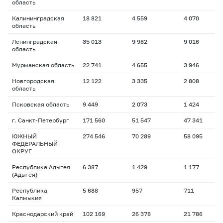
область
Калининградская
18 821
4 559
4 070
область
Ленинградская
35 013
9 982
9 016
область
Мурманская область
22 741
4 655
3 946
Новгородская
12 122
3 335
2 808
область
Псковская область
9 449
2 073
1 424
г. Санкт-Петербург
171 560
51 547
47 341
ЮЖНЫЙ
274 546
70 289
58 095
ФЕДЕРАЛЬНЫЙ
ОКРУГ
Республика Адыгея
6 387
1 429
1 177
(Адыгея)
Республика
5 688
957
711
Калмыкия
Краснодарский край
102 169
26 378
21 786