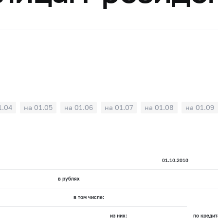
1.04
на 01.05
на 01.06
на 01.07
на 01.08
на 01.09
01.10.2010
в рублях
в том числе:
из них:
по кредит