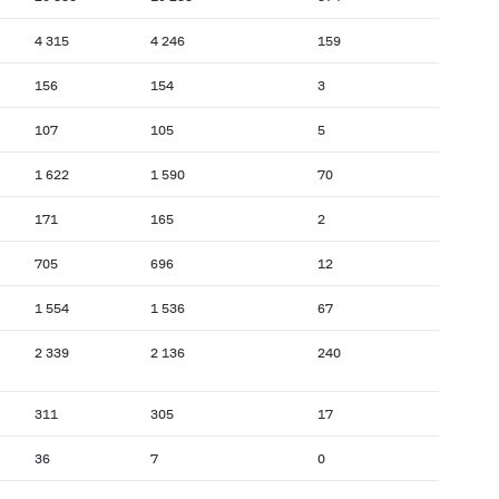
4 315
4 246
159
156
154
3
107
105
5
1 622
1 590
70
171
165
2
705
696
12
1 554
1 536
67
2 339
2 136
240
311
305
17
36
7
0