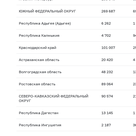
ЮЖНЫЙ ФЕДЕРАЛЬНЫЙ ОКРУГ
269 687
6
Республика Адыгея (Адыгея)
6 262
1
Республика Калмыкия
4 702
9
Краснодарский край
101 007
2
Астраханская область
20 420
4
Волгоградская область
48 232
1
Ростовская область
89 064
2
СЕВЕРО-КАВКАЗСКИЙ ФЕДЕРАЛЬНЫЙ
90 574
2
ОКРУГ
Республика Дагестан
13 145
1
Республика Ингушетия
2 187
3