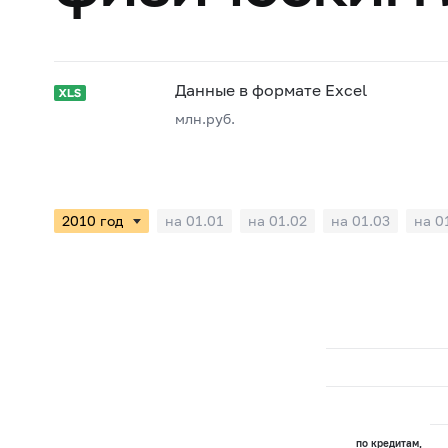
Данные в формате Excel
млн.руб.
на 01.01
на 01.02
на 01.03
на 0
по кредитам,