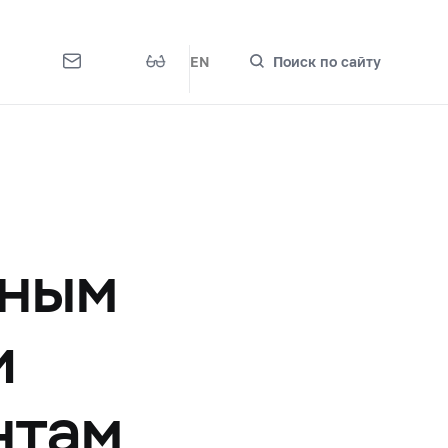
EN
Поиск по сайту
и
нным
и
нтам