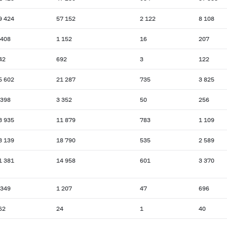
9 424
57 152
2 122
8 108
 408
1 152
16
207
42
692
3
122
5 602
21 287
735
3 825
 398
3 352
50
256
3 935
11 879
783
1 109
3 139
18 790
535
2 589
1 381
14 958
601
3 370
 349
1 207
47
696
62
24
1
40