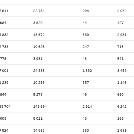
7 611
22 754
994
2 062
 684
3 820
44
427
4 832
18 672
639
2 951
2 738
10 625
247
716
 778
3 931
46
591
7 001
24 833
1 332
3 459
1 239
10 258
357
1 146
 844
5 278
49
650
63 704
149 694
2 914
6 242
 003
5 021
43
165
7 524
34 593
883
2 699