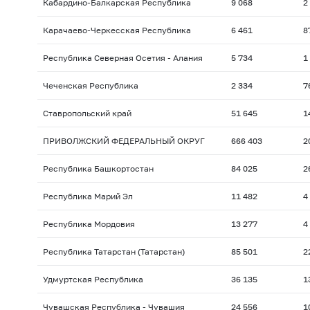
Кабардино-Балкарская Республика
9 068
2
Карачаево-Черкесская Республика
6 461
8
Республика Северная Осетия - Алания
5 734
1
Чеченская Республика
2 334
7
Ставропольский край
51 645
1
ПРИВОЛЖСКИЙ ФЕДЕРАЛЬНЫЙ ОКРУГ
666 403
2
Республика Башкортостан
84 025
2
Республика Марий Эл
11 482
4
Республика Мордовия
13 277
4
Республика Татарстан (Татарстан)
85 501
2
Удмуртская Республика
36 135
1
Чувашская Республика - Чувашия
24 556
1