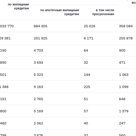
вс
по жилищным
кредитам
по ипотечным жилищным
в том числе
кредитам
просроченная
 033 770
884 305
25 026
358 084
29 381
201 925
6 171
255 878
 190
4 703
64
900
 890
3 693
32
471
 501
5 323
144
1 063
1 388
9 163
225
1 099
 191
2 765
51
648
 800
5 169
57
1 379
 480
2 062
40
247
 798
3 676
32
560