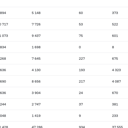
 894
5 148
60
373
0 717
7 726
53
522
1 073
9 437
75
601
 834
1 698
0
8
 268
7 645
227
675
 636
4 130
193
4 323
 690
8 656
217
4 087
 636
3 904
24
670
 244
2 747
37
381
 048
1 419
9
233
1 428
47 286
934
37 555