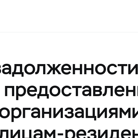
задолженност
, предоставле
организациям
лицам-резиде