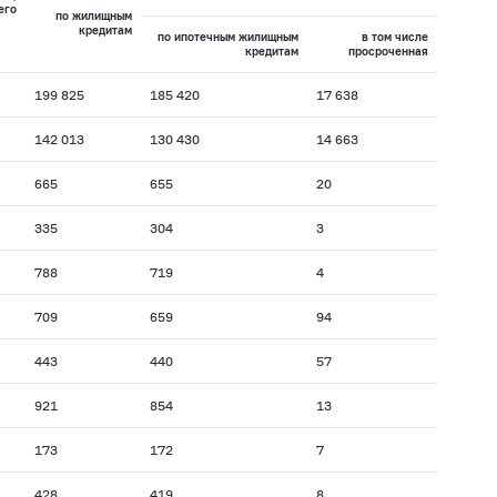
его
по жилищным
кредитам
по ипотечным жилищным
в том числе
кредитам
просроченная
199 825
185 420
17 638
142 013
130 430
14 663
665
655
20
335
304
3
788
719
4
709
659
94
443
440
57
921
854
13
173
172
7
428
419
8