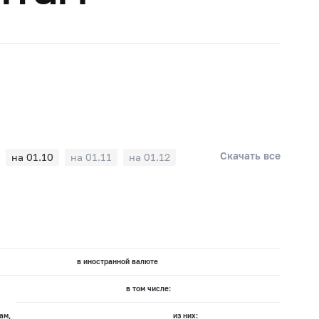
Скачать все
на 01.10
на 01.11
на 01.12
в иностранной валюте
в том числе:
ам,
из них: