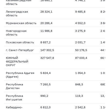
Калининградская
18 680,1
4 746,1
3 958
область
Ленинградская
28 324,1
9 485,8
8 263
область
Мурманская область
20 286,4
4 552,0
3 601
Новгородская
11 986,8
3 275,9
2 421
область
Псковская область
8 657,2
2 031,7
1 495
г. Санкт-Петербург
147 302,5
50 176,5
44 95
ЮЖНЫЙ
327 547,8
87 033,4
66 55
ФЕДЕРАЛЬНЫЙ
ОКРУГ
Республика Адыгея
5 824,4
1 354,3
1 023
(Адыгея)
Республика
7 260,5
848,3
680,9
Дагестан
Республика
990,2
119,3
13,0
Ингушетия
Кабардино-
6 812,0
2 542,8
1 160