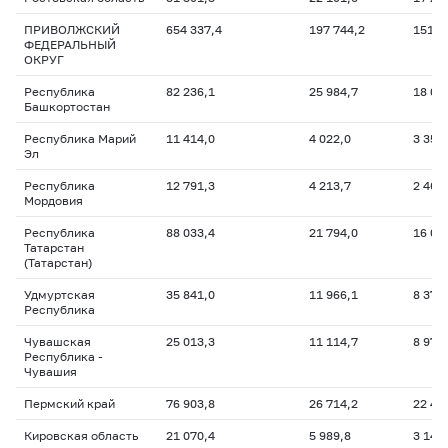
ПРИВОЛЖСКИЙ
654 337,4
197 744,2
151 7
ФЕДЕРАЛЬНЫЙ
ОКРУГ
Республика
82 236,1
25 984,7
18 01
Башкортостан
Республика Марий
11 414,0
4 022,0
3 353
Эл
Республика
12 791,3
4 213,7
2 465
Мордовия
Республика
88 033,4
21 794,0
16 03
Татарстан
(Татарстан)
Удмуртская
35 841,0
11 966,1
8 378
Республика
Чувашская
25 013,3
11 114,7
8 971
Республика -
Чувашия
Пермский край
76 903,8
26 714,2
22 41
Кировская область
21 070,4
5 989,8
3 140