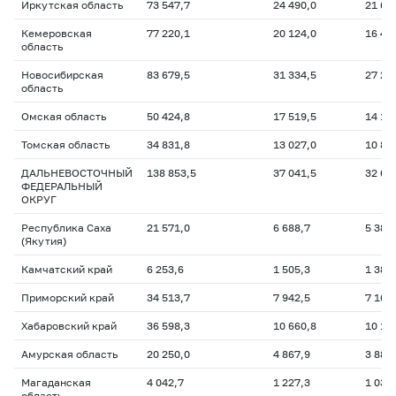
Иркутская область
73 547,7
24 490,0
21 62
Кемеровская
77 220,1
20 124,0
16 44
область
Новосибирская
83 679,5
31 334,5
27 28
область
Омская область
50 424,8
17 519,5
14 16
Томская область
34 831,8
13 027,0
10 86
ДАЛЬНЕВОСТОЧНЫЙ
138 853,5
37 041,5
32 66
ФЕДЕРАЛЬНЫЙ
ОКРУГ
Республика Саха
21 571,0
6 688,7
5 382
(Якутия)
Камчатский край
6 253,6
1 505,3
1 388
Приморский край
34 513,7
7 942,5
7 169
Хабаровский край
36 598,3
10 660,8
10 13
Амурская область
20 250,0
4 867,9
3 886
Магаданская
4 042,7
1 227,3
1 033
область