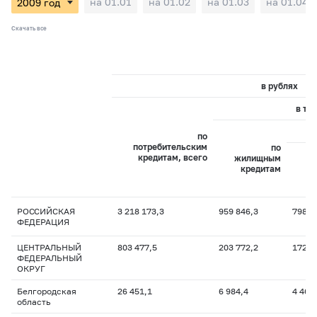
на 01.01
на 01.02
на 01.03
на 01.04
Скачать все
в рублях
в то
по
потребительским
по
кредитам, всего
жилищным
и
кредитам
ж
РОССИЙСКАЯ
3 218 173,3
959 846,3
798 1
ФЕДЕРАЦИЯ
ЦЕНТРАЛЬНЫЙ
803 477,5
203 772,2
172 3
ФЕДЕРАЛЬНЫЙ
ОКРУГ
Белгородская
26 451,1
6 984,4
4 469
область