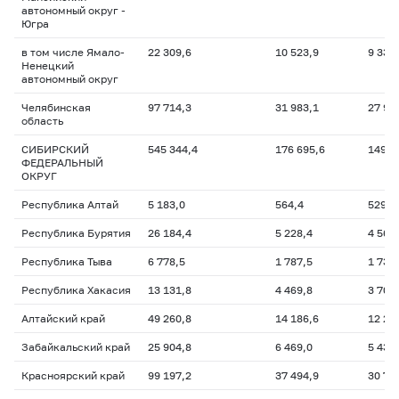
автономный округ -
Югра
в том числе Ямало-
22 309,6
10 523,9
9 331
Ненецкий
автономный округ
Челябинская
97 714,3
31 983,1
27 90
область
СИБИРСКИЙ
545 344,4
176 695,6
149 3
ФЕДЕРАЛЬНЫЙ
ОКРУГ
Республика Алтай
5 183,0
564,4
529,0
Республика Бурятия
26 184,4
5 228,4
4 569
Республика Тыва
6 778,5
1 787,5
1 739
Республика Хакасия
13 131,8
4 469,8
3 704
Алтайский край
49 260,8
14 186,6
12 28
Забайкальский край
25 904,8
6 469,0
5 434
Красноярский край
99 197,2
37 494,9
30 73