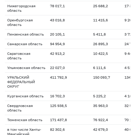
Нижегородская
78 017,1
25 688,2
17 36
область
Оренбургская
43 016,8
11 415,6
9 202
область
Пензенская область
20 105,1
5 411,8
3 721
Самарская область
94 954,9
26 895,3
24 74
Саратовская
42 913,2
10 422,5
9 440
область
Ульяновская область
22 027,0
6 111,6
4 515
УРАЛЬСКИЙ
411 792,9
150 093,7
134 7
ФЕДЕРАЛЬНЫЙ
ОКРУГ
Курганская область
16 702,3
5 225,2
4 183
Свердловская
125 938,5
35 963,0
32 50
область
Тюменская область
171 437,8
76 922,4
70 16
в том числе Ханты-
82 302,6
42 679,0
40 00
Мансийский