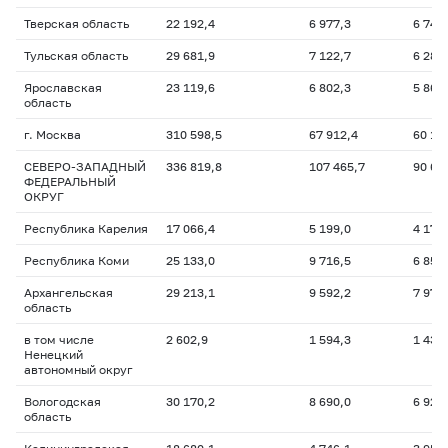
Тверская область
22 192,4
6 977,3
6 740
Тульская область
29 681,9
7 122,7
6 283
Ярославская
23 119,6
6 802,3
5 862
область
г. Москва
310 598,5
67 912,4
60 11
СЕВЕРО-ЗАПАДНЫЙ
336 819,8
107 465,7
90 61
ФЕДЕРАЛЬНЫЙ
ОКРУГ
Республика Карелия
17 066,4
5 199,0
4 174
Республика Коми
25 133,0
9 716,5
6 852
Архангельская
29 213,1
9 592,2
7 974
область
в том числе
2 602,9
1 594,3
1 436
Ненецкий
автономный округ
Вологодская
30 170,2
8 690,0
6 924
область