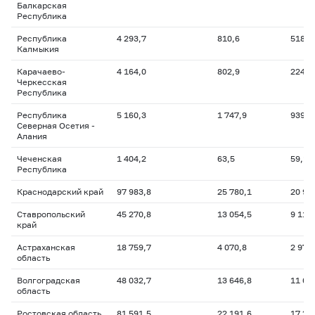
Балкарская
Республика
Республика
4 293,7
810,6
518,8
Калмыкия
Карачаево-
4 164,0
802,9
224,8
Черкесская
Республика
Республика
5 160,3
1 747,9
939,6
Северная Осетия -
Алания
Чеченская
1 404,2
63,5
59,1
Республика
Краснодарский край
97 983,8
25 780,1
20 97
Ставропольский
45 270,8
13 054,5
9 110
край
Астраханская
18 759,7
4 070,8
2 973
область
Волгоградская
48 032,7
13 646,8
11 61
область
Ростовская область
81 591,5
22 191,6
17 25