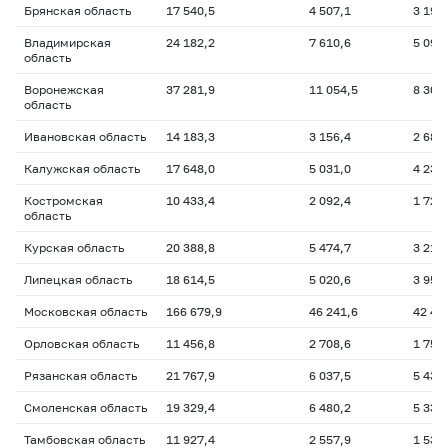
Брянская область
17 540,5
4 507,1
3 199
Владимирская
24 182,2
7 610,6
5 091
область
Воронежская
37 281,9
11 054,5
8 304
область
Ивановская область
14 183,3
3 156,4
2 688
Калужская область
17 648,0
5 031,0
4 232
Костромская
10 433,4
2 092,4
1 725
область
Курская область
20 388,8
5 474,7
3 212
Липецкая область
18 614,5
5 020,6
3 950
Московская область
166 679,9
46 241,6
42 45
Орловская область
11 456,8
2 708,6
1 752
Рязанская область
21 767,9
6 037,5
5 431
Смоленская область
19 329,4
6 480,2
5 335
Тамбовская область
11 927,4
2 557,9
1 533