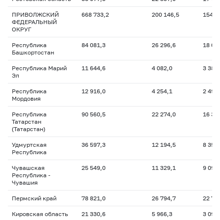
ПРИВОЛЖСКИЙ
668 733,2
200 146,5
154 0
ФЕДЕРАЛЬНЫЙ
ОКРУГ
Республика
84 081,3
26 296,6
18 09
Башкортостан
Республика Марий
11 644,6
4 082,0
3 380
Эл
Республика
12 916,0
4 254,1
2 491
Мордовия
Республика
90 560,5
22 274,0
16 38
Татарстан
(Татарстан)
Удмуртская
36 597,3
12 194,5
8 359
Республика
Чувашская
25 549,0
11 329,1
9 096
Республика -
Чувашия
Пермский край
78 821,0
26 794,7
22 70
Кировская область
21 330,6
5 966,3
3 099