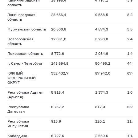
Калининградская
18 998,4
4 797,1
3 935
область
Ленинградская
28 656,4
9 558,5
8 239
область
Мурманская область
20 506,8
4 574,3
3 589
Новгородская
12 081,0
3 290,8
2 407
область
Псковская область
8 772,6
2 054,9
1 493
г. Санкт-Петербург
148 594,8
50 496,2
44 94
ЮЖНЫЙ
332 432,7
87 942,0
67 02
ФЕДЕРАЛЬНЫЙ
ОКРУГ
Республика Адыгея
5 918,4
1 374,3
1 031
(Адыгея)
Республика
6 757,2
817,3
655,8
Дагестан
Республика
913,9
120,1
11,6
Ингушетия
Кабардино-
6 727,6
2 560,6
1 147