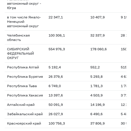
автономный округ -
Югра
в том числе Ямало-
22 347,1
10 407,9
9 157
Ненецкий
автономный округ
Челябинская
100 306,1
32 337,9
28 10
область
СИБИРСКИЙ
554 976,3
178 060,6
150 0
ФЕДЕРАЛЬНЫЙ
ОКРУГ
Республика Алтай
5 192,4
552,2
515,1
Республика Бурятия
26 379,6
5 293,8
4 625
Республика Тыва
6 749,0
1 781,3
1 732
Республика Хакасия
13 397,6
4 503,9
3 712
Алтайский край
50 091,9
14 196,9
12 27
Забайкальский край
26 027,9
6 490,6
5 439
Красноярский край
100 756,3
37 806,9
30 93