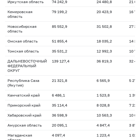
Иркутская область
74 242,9
24 480,8
21 60
Кемеровская
79 199,2
20 423,9
16 73
область
Новосибирская
85 552,9
31 502,8
27 37
область
Омская область
51 855,4
18 035,2
14 38
Томская область
35 531,2
12 992,3
10 76
ДАЛЬНЕВОСТОЧНЫЙ
139 127,4
36 819,3
32 41
ФЕДЕРАЛЬНЫЙ
ОКРУГ
Республика Саха
21 321,8
6 565,9
5 271
(Якутия)
Камчатский край
6 486,1
1 523,8
1 395
Приморский край
35 114,4
8 028,8
7 226
Хабаровский край
36 598,9
10 563,3
10 03
Амурская область
20 095,1
4 847,4
3 872
Магаданская
4 097,4
1 223,4
1 029
область