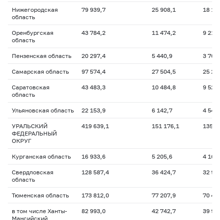
Нижегородская
79 939,7
25 908,1
18 19
область
Оренбургская
43 784,2
11 474,2
9 219
область
Пензенская область
20 297,4
5 440,9
3 768
Самарская область
97 574,4
27 504,5
25 22
Саратовская
43 483,3
10 484,8
9 521
область
Ульяновская область
22 153,9
6 142,7
4 543
УРАЛЬСКИЙ
419 639,1
151 176,1
135 6
ФЕДЕРАЛЬНЫЙ
ОКРУГ
Курганская область
16 933,6
5 205,6
4 164
Свердловская
128 587,4
36 424,7
32 91
область
Тюменская область
173 812,0
77 207,9
70 46
в том числе Ханты-
82 993,0
42 742,7
39 93
Мансийский