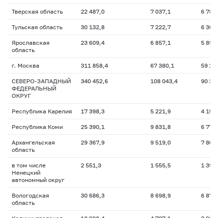
Тверская область
22 487,0
7 037,1
6 783
Тульская область
30 132,8
7 222,7
6 363
Ярославская
23 609,4
6 857,1
5 893
область
г. Москва
311 858,4
67 380,1
59 29
СЕВЕРО-ЗАПАДНЫЙ
340 452,6
108 043,4
90 27
ФЕДЕРАЛЬНЫЙ
ОКРУГ
Республика Карелия
17 398,3
5 221,9
4 155
Республика Коми
25 390,1
9 831,8
6 772
Архангельская
29 367,9
9 519,0
7 864
область
в том числе
2 551,3
1 555,5
1 391
Ненецкий
автономный округ
Вологодская
30 686,3
8 698,9
6 873
область