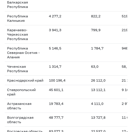
Балкарская
Республика
Республика
4 277,2
822,2
519,8
Калмыкия
Карачаево-
3 941,3
799,9
219,5
Черкесская
Республика
Республика
5 146,5
1 784,7
946,6
Северная Осетия -
Алания
Чеченская
1 314,7
63,0
58,1
Республика
Краснодарский край
100 196,4
26 112,0
21 18
Ставропольский
45 601,1
13 112,1
9 163
край
Астраханская
19 783,4
4 111,0
2 972
область
Волгоградская
48 777,7
13 727,8
11 67
область
Ростовская область
83 077,3
22 537,0
17 44