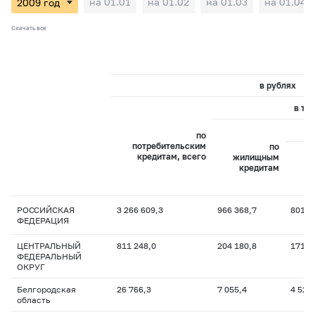
на 01.01
на 01.02
на 01.03
на 01.04
Скачать все
в рублях
в то
по
потребительским
по
кредитам, всего
жилищным
и
кредитам
ж
РОССИЙСКАЯ
3 266 609,3
966 368,7
801 4
ФЕДЕРАЦИЯ
ЦЕНТРАЛЬНЫЙ
811 248,0
204 180,8
171 9
ФЕДЕРАЛЬНЫЙ
ОКРУГ
Белгородская
26 766,3
7 055,4
4 520
область