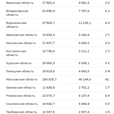
Брянская область
17 862,4
4 561,5
3 210
Владимирская
24 695,9
7 767,6
5 182
область
Воронежская
37 804,7
11 226,1
8 393
область
Ивановская область
14 643,4
3 183,9
2 711
Калужская область
17 837,7
5 069,2
4 243
Костромская
10 736,6
2 111,1
1 747
область
Курская область
20 660,3
5 508,1
3 215
Липецкая область
18 919,6
4 993,5
3 906
Московская область
168 029,7
46 144,5
42 25
Орловская область
11 638,8
2 751,2
1 777
Рязанская область
22 074,7
6 137,4
5 499
Смоленская область
19 442,7
6 566,9
5 378
Тамбовская область
12 047,6
2 607,4
1 566