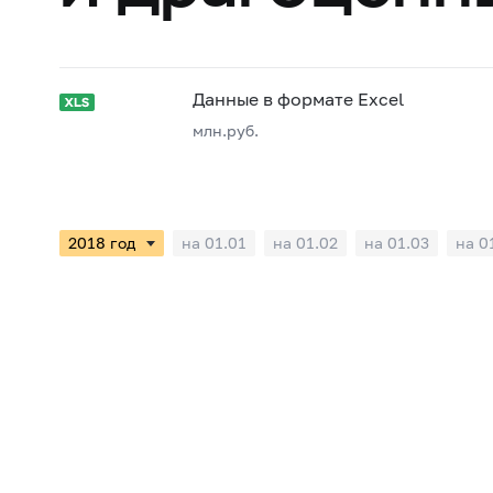
Данные в формате Excel
млн.руб.
на 01.01
на 01.02
на 01.03
на 0