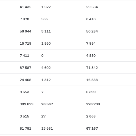
41 432
1 522
29 534
7 978
566
6 413
56 944
3 111
50 284
15 719
1 850
7 984
7 411
0
4 830
87 587
4 602
71 342
24 468
1 312
16 588
8 653
7
6 399
309 629
28 587
278 739
3 515
27
2 668
81 781
13 581
67 167