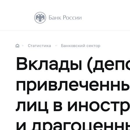
Статистика
Банковский сектор
Вклады (деп
привлеченны
лиц в иност
и драгоценн