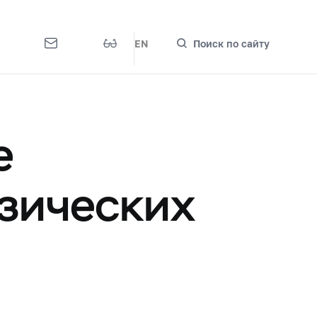
EN
Поиск по сайту
е
зических