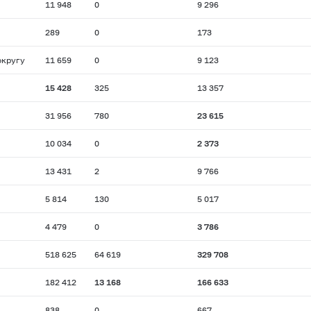
11 948
0
9 296
289
0
173
округу
11 659
0
9 123
15 428
325
13 357
31 956
780
23 615
10 034
0
2 373
13 431
2
9 766
5 814
130
5 017
4 479
0
3 786
518 625
64 619
329 708
182 412
13 168
166 633
838
0
667