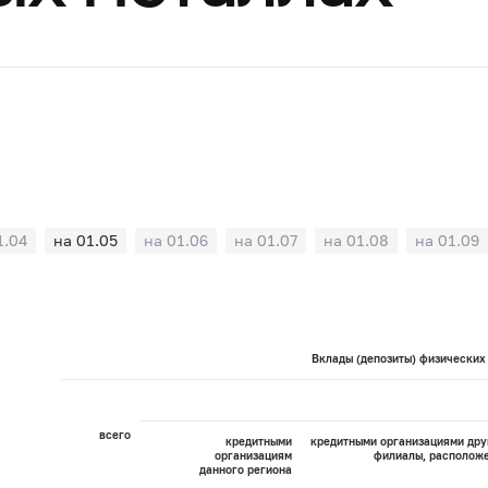
1.04
на 01.05
на 01.06
на 01.07
на 01.08
на 01.09
Вклады (депозиты) физических 
всего
кредитными
кредитными организациями дру
организациям
филиалы, расположе
данного региона