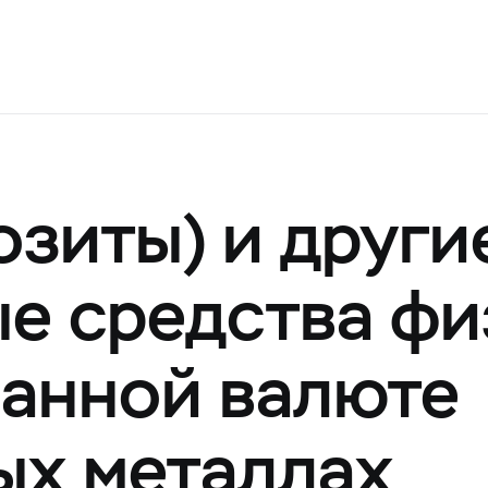
озиты) и други
е средства фи
ранной валюте
ых металлах