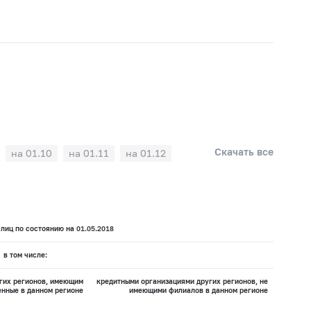
Скачать все
на 01.10
на 01.11
на 01.12
лиц по состоянию на 01.05.2018
в том числе:
гих регионов, имеющим
кредитными организациями других регионов, не
нные в данном регионе
имеющими филиалов в данном регионе