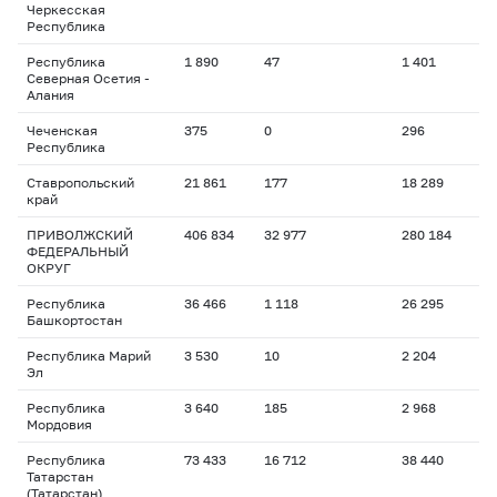
Черкесская
Республика
Республика
1 890
47
1 401
Северная Осетия -
Алания
Чеченская
375
0
296
Республика
Ставропольский
21 861
177
18 289
край
ПРИВОЛЖСКИЙ
406 834
32 977
280 184
ФЕДЕРАЛЬНЫЙ
ОКРУГ
Республика
36 466
1 118
26 295
Башкортостан
Республика Марий
3 530
10
2 204
Эл
Республика
3 640
185
2 968
Мордовия
Республика
73 433
16 712
38 440
Татарстан
(Татарстан)