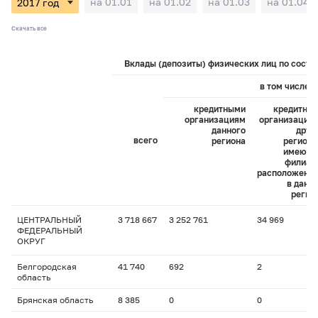
на 01.01
на 01.02
на 01.03
на 01.04
Скачать все
Вклады (депозиты) физических лиц по состоя
в том числе:
кредитными
кредитны
организациям
организация
данного
друг
всего
региона
регионо
имеющ
филиал
расположенн
в данн
регио
ЦЕНТРАЛЬНЫЙ
3 718 667
3 252 761
34 969
ФЕДЕРАЛЬНЫЙ
ОКРУГ
Белгородская
41 740
692
2
область
Брянская область
8 385
0
0