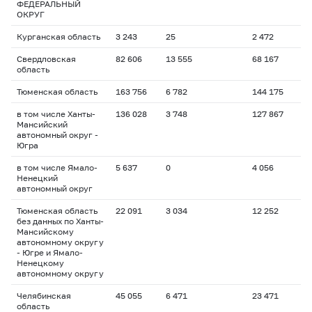
ФЕДЕРАЛЬНЫЙ
ОКРУГ
Курганская область
3 243
25
2 472
Свердловская
82 606
13 555
68 167
область
Тюменская область
163 756
6 782
144 175
в том числе Ханты-
136 028
3 748
127 867
Мансийский
автономный округ -
Югра
в том числе Ямало-
5 637
0
4 056
Ненецкий
автономный округ
Тюменская область
22 091
3 034
12 252
без данных по Ханты-
Мансийскому
автономному округу
- Югре и Ямало-
Ненецкому
автономному округу
Челябинская
45 055
6 471
23 471
область