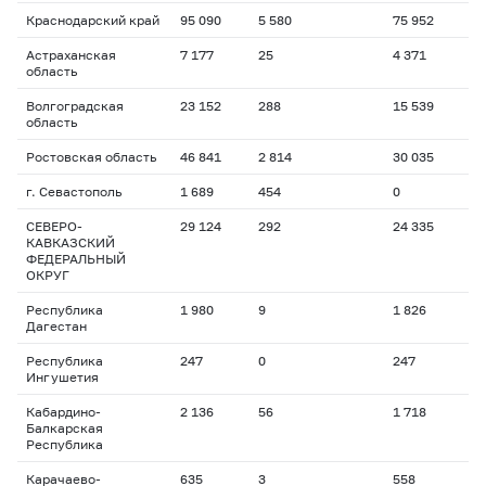
Краснодарский край
95 090
5 580
75 952
Астраханская
7 177
25
4 371
область
Волгоградская
23 152
288
15 539
область
Ростовская область
46 841
2 814
30 035
г. Севастополь
1 689
454
0
СЕВЕРО-
29 124
292
24 335
КАВКАЗСКИЙ
ФЕДЕРАЛЬНЫЙ
ОКРУГ
Республика
1 980
9
1 826
Дагестан
Республика
247
0
247
Ингушетия
Кабардино-
2 136
56
1 718
Балкарская
Республика
Карачаево-
635
3
558