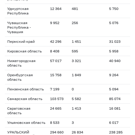
Удмуртская
12 364
481
5 750
Республика
Чувашская
9 952
256
5 076
Республика -
Чувашия
Пермский край
42 296
1 451
31 023
Кировская область
8 408
595
5 958
Нижегородская
57 017
3 321
40 940
область
Оренбургская
15 758
1 849
9 264
область
Пензенская область
7 199
0
5 094
Самарская область
103 573
5 582
85 074
Саратовская
24 665
1 413
16 081
область
Ульяновская область
8 533
3
6 017
УРАЛЬСКИЙ
294 660
26 834
238 285