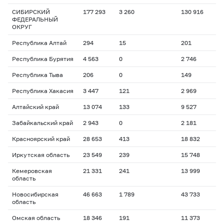
СИБИРСКИЙ
177 293
3 260
130 916
ФЕДЕРАЛЬНЫЙ
ОКРУГ
Республика Алтай
294
15
201
Республика Бурятия
4 563
0
2 746
Республика Тыва
206
0
149
Республика Хакасия
3 447
121
2 969
Алтайский край
13 074
133
9 527
Забайкальский край
2 943
0
2 181
Красноярский край
28 653
413
18 832
Иркутская область
23 549
239
15 748
Кемеровская
21 331
241
13 999
область
Новосибирская
46 663
1 789
43 733
область
Омская область
18 346
191
11 373