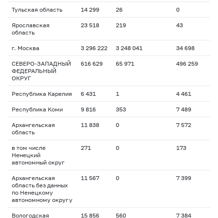
Тульская область
14 299
26
0
Ярославская
23 518
219
43
область
г. Москва
3 296 222
3 248 041
34 698
СЕВЕРО-ЗАПАДНЫЙ
616 629
65 971
496 259
ФЕДЕРАЛЬНЫЙ
ОКРУГ
Республика Карелия
6 431
1
4 461
Республика Коми
9 816
353
7 489
Архангельская
11 838
0
7 572
область
в том числе
271
0
173
Ненецкий
автономный округ
Архангельская
11 567
0
7 399
область без данных
по Ненецкому
автономному округу
Вологодская
15 856
560
7 384