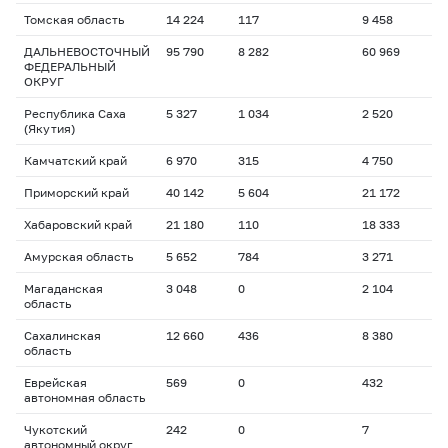
Томская область
14 224
117
9 458
ДАЛЬНЕВОСТОЧНЫЙ
95 790
8 282
60 969
ФЕДЕРАЛЬНЫЙ
ОКРУГ
Республика Саха
5 327
1 034
2 520
(Якутия)
Камчатский край
6 970
315
4 750
Приморский край
40 142
5 604
21 172
Хабаровский край
21 180
110
18 333
Амурская область
5 652
784
3 271
Магаданская
3 048
0
2 104
область
Сахалинская
12 660
436
8 380
область
Еврейская
569
0
432
автономная область
Чукотский
242
0
7
автономный округ