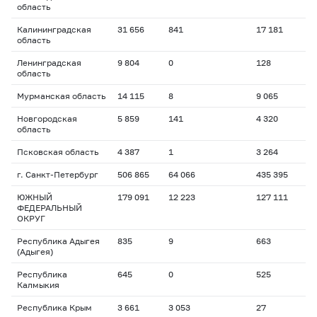
область
Калининградская
31 656
841
17 181
область
Ленинградская
9 804
0
128
область
Мурманская область
14 115
8
9 065
Новгородская
5 859
141
4 320
область
Псковская область
4 387
1
3 264
г. Санкт-Петербург
506 865
64 066
435 395
ЮЖНЫЙ
179 091
12 223
127 111
ФЕДЕРАЛЬНЫЙ
ОКРУГ
Республика Адыгея
835
9
663
(Адыгея)
Республика
645
0
525
Калмыкия
Республика Крым
3 661
3 053
27