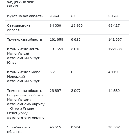
ФЕДЕРАЛЬНЫЙ
ОКРУГ
Курганская область
3 360
27
2 478
Свердловская
84 038
13 863
68 427
область
Тюменская область
161 659
6 623
141 357
в том числе Ханты-
131 551
3 616
122 688
Мансийский
автономный округ -
Югра
в том числе Ямало-
6 211
0
4 119
Ненецкий
автономный округ
Тюменская область
23 897
3 007
14 550
без данных по Ханты-
Мансийскому
автономному округу
- Югре и Ямало-
Ненецкому
автономному округу
Челябинская
45 515
6 734
23 587
область