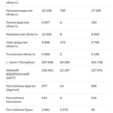
область
Калининградская
32 249
740
17 249
область
Ленинградская
9 557
0
100
область
Мурманская область
14 326
8
8 933
Новгородская
5 698
172
3 768
область
Псковская область
4 369
2
3 156
г. Санкт-Петербург
507 996
69 599
431 736
ЮЖНЫЙ
180 931
12 197
127 672
ФЕДЕРАЛЬНЫЙ
ОКРУГ
Республика Адыгея
877
14
685
(Адыгея)
Республика
641
0
516
Калмыкия
Республика Крым
3 961
3 270
49