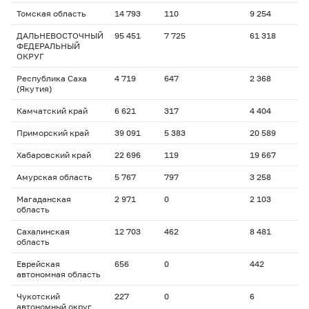
Томская область
14 793
110
9 254
ДАЛЬНЕВОСТОЧНЫЙ
95 451
7 725
61 318
ФЕДЕРАЛЬНЫЙ
ОКРУГ
Республика Саха
4 719
647
2 368
(Якутия)
Камчатский край
6 621
317
4 404
Приморский край
39 091
5 383
20 589
Хабаровский край
22 696
119
19 667
Амурская область
5 767
797
3 258
Магаданская
2 971
0
2 103
область
Сахалинская
12 703
462
8 481
область
Еврейская
656
0
442
автономная область
Чукотский
227
0
6
автономный округ