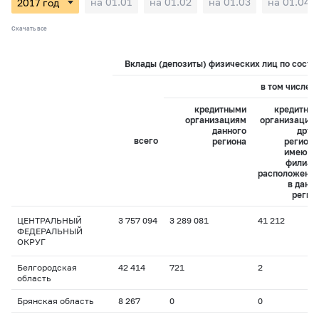
на 01.01
на 01.02
на 01.03
на 01.04
Скачать все
Вклады (депозиты) физических лиц по состоя
в том числе:
кредитными
кредитны
организациям
организация
данного
друг
всего
региона
регионо
имеющ
филиал
расположенн
в данн
регио
ЦЕНТРАЛЬНЫЙ
3 757 094
3 289 081
41 212
ФЕДЕРАЛЬНЫЙ
ОКРУГ
Белгородская
42 414
721
2
область
Брянская область
8 267
0
0