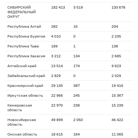
СИБИРСКИЙ
182 413
3 519
133 676
ФЕДЕРАЛЬНЫЙ
ОКРУГ
Республика Алтай
282
16
204
Республика Бурятия
4 010
0
2 235
Республика Тыва
189
1
138
Республика Хакасия
3 212
134
2 685
Алтайский край
13 514
174
9 623
Забайкальский край
2 829
0
2 029
Красноярский край
29 135
387
19 416
Иркутская область
22 966
245
15 367
Кемеровская
22 970
238
15 239
область
Новосибирская
49 899
2 050
46 422
область
Омская область
18 615
164
11 065