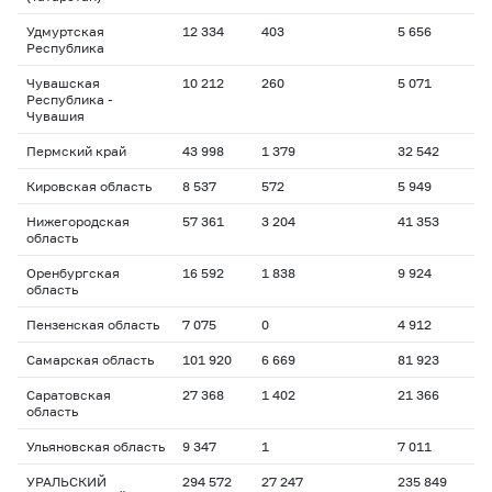
Удмуртская
12 334
403
5 656
Республика
Чувашская
10 212
260
5 071
Республика -
Чувашия
Пермский край
43 998
1 379
32 542
Кировская область
8 537
572
5 949
Нижегородская
57 361
3 204
41 353
область
Оренбургская
16 592
1 838
9 924
область
Пензенская область
7 075
0
4 912
Самарская область
101 920
6 669
81 923
Саратовская
27 368
1 402
21 366
область
Ульяновская область
9 347
1
7 011
УРАЛЬСКИЙ
294 572
27 247
235 849