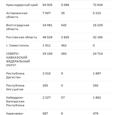
Краснодарский край
93 925
5 068
72 818
Астраханская
7 007
25
5 210
область
Волгоградская
24 081
542
16 229
область
Ростовская область
48 528
2 826
32 166
г. Севастополь
1 911
452
0
СЕВЕРО-
29 193
260
24 713
КАВКАЗСКИЙ
ФЕДЕРАЛЬНЫЙ
ОКРУГ
Республика
2 010
9
1 887
Дагестан
Республика
255
0
255
Ингушетия
Кабардино-
2 227
57
1 862
Балкарская
Республика
Карачаево-
587
6
479