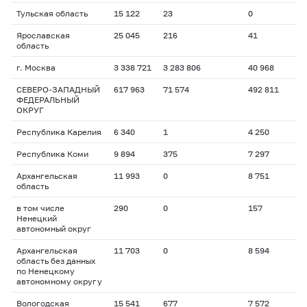
Тульская область
15 122
23
0
Ярославская
25 045
216
41
область
г. Москва
3 338 721
3 283 806
40 968
СЕВЕРО-ЗАПАДНЫЙ
617 963
71 574
492 811
ФЕДЕРАЛЬНЫЙ
ОКРУГ
Республика Карелия
6 340
1
4 250
Республика Коми
9 894
375
7 297
Архангельская
11 993
0
8 751
область
в том числе
290
0
157
Ненецкий
автономный округ
Архангельская
11 703
0
8 594
область без данных
по Ненецкому
автономному округу
Вологодская
15 541
677
7 572