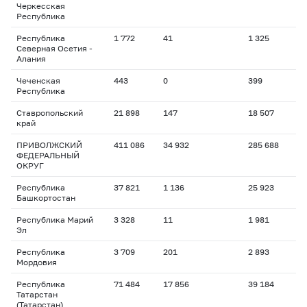
Черкесская
Республика
Республика
1 772
41
1 325
Северная Осетия -
Алания
Чеченская
443
0
399
Республика
Ставропольский
21 898
147
18 507
край
ПРИВОЛЖСКИЙ
411 086
34 932
285 688
ФЕДЕРАЛЬНЫЙ
ОКРУГ
Республика
37 821
1 136
25 923
Башкортостан
Республика Марий
3 328
11
1 981
Эл
Республика
3 709
201
2 893
Мордовия
Республика
71 484
17 856
39 184
Татарстан
(Татарстан)