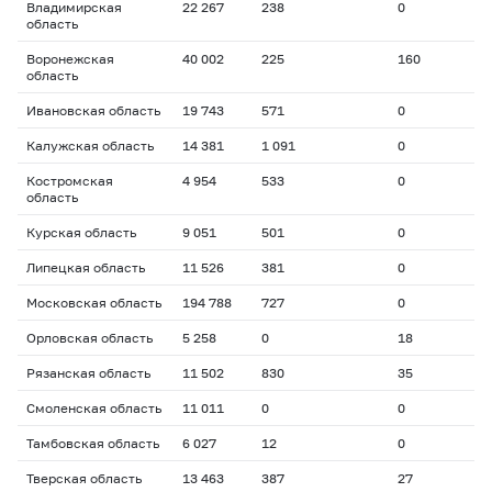
Владимирская
22 267
238
0
область
Воронежская
40 002
225
160
область
Ивановская область
19 743
571
0
Калужская область
14 381
1 091
0
Костромская
4 954
533
0
область
Курская область
9 051
501
0
Липецкая область
11 526
381
0
Московская область
194 788
727
0
Орловская область
5 258
0
18
Рязанская область
11 502
830
35
Смоленская область
11 011
0
0
Тамбовская область
6 027
12
0
Тверская область
13 463
387
27