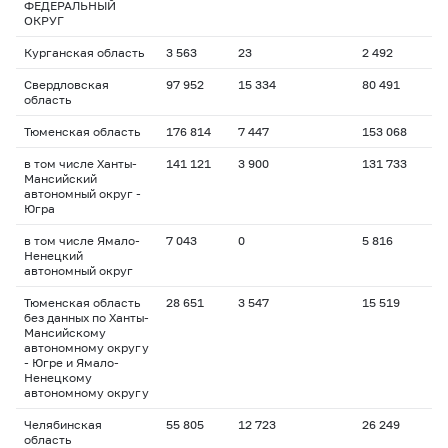
ФЕДЕРАЛЬНЫЙ
ОКРУГ
Курганская область
3 563
23
2 492
Свердловская
97 952
15 334
80 491
область
Тюменская область
176 814
7 447
153 068
в том числе Ханты-
141 121
3 900
131 733
Мансийский
автономный округ -
Югра
в том числе Ямало-
7 043
0
5 816
Ненецкий
автономный округ
Тюменская область
28 651
3 547
15 519
без данных по Ханты-
Мансийскому
автономному округу
- Югре и Ямало-
Ненецкому
автономному округу
Челябинская
55 805
12 723
26 249
область