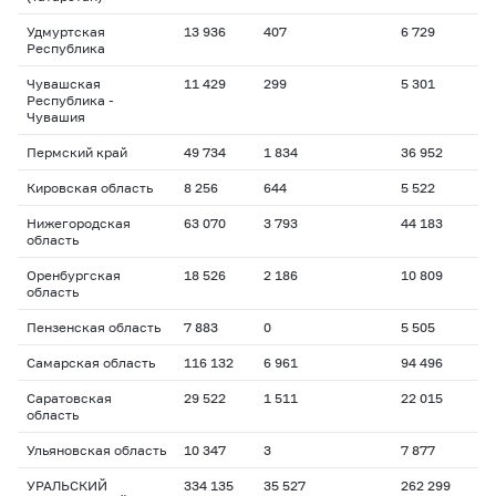
Удмуртская
13 936
407
6 729
Республика
Чувашская
11 429
299
5 301
Республика -
Чувашия
Пермский край
49 734
1 834
36 952
Кировская область
8 256
644
5 522
Нижегородская
63 070
3 793
44 183
область
Оренбургская
18 526
2 186
10 809
область
Пензенская область
7 883
0
5 505
Самарская область
116 132
6 961
94 496
Саратовская
29 522
1 511
22 015
область
Ульяновская область
10 347
3
7 877
УРАЛЬСКИЙ
334 135
35 527
262 299