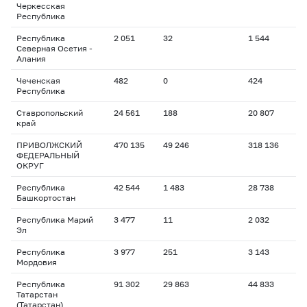
Черкесская
Республика
Республика
2 051
32
1 544
Северная Осетия -
Алания
Чеченская
482
0
424
Республика
Ставропольский
24 561
188
20 807
край
ПРИВОЛЖСКИЙ
470 135
49 246
318 136
ФЕДЕРАЛЬНЫЙ
ОКРУГ
Республика
42 544
1 483
28 738
Башкортостан
Республика Марий
3 477
11
2 032
Эл
Республика
3 977
251
3 143
Мордовия
Республика
91 302
29 863
44 833
Татарстан
(Татарстан)