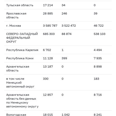
Тульская область
17 214
34
0
Ярославская
28 885
246
39
область
г. Москва
3 585 787
3 522 472
46 722
СЕВЕРО-ЗАПАДНЫЙ
685 303
88 874
538 103
ФЕДЕРАЛЬНЫЙ
ОКРУГ
Республика Карелия
6 702
1
4 494
Республика Коми
11 128
399
7 935
Архангельская
13 187
0
8 898
область
в том числе
330
0
183
Ненецкий
автономный округ
Архангельская
12 857
0
8 716
область без данных
по Ненецкому
автономному округу
Вологодская
18 015
1 042
8 241