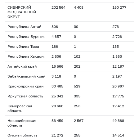
СИБИРСКИЙ
202 564
4 408
150 277
ФЕДЕРАЛЬНЫЙ
ОКРУГ
Республика Алтай
306
30
273
Республика Бурятия
4 657
0
2 726
Республика Тыва
186
1
135
Республика Хакасия
2 506
102
1 863
Алтайский край
16 566
202
12 187
Забайкальский край
3 118
0
2 197
Красноярский край
30 465
529
20 967
Иркутская область
25 341
335
17 775
Кемеровская
28 660
253
17 412
область
Новосибирская
53 459
2 567
49 388
область
Омская область
21 272
255
14 514