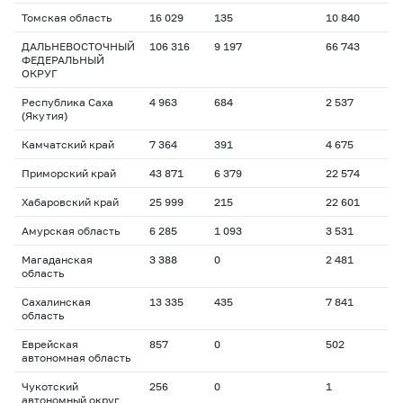
Томская область
16 029
135
10 840
ДАЛЬНЕВОСТОЧНЫЙ
106 316
9 197
66 743
ФЕДЕРАЛЬНЫЙ
ОКРУГ
Республика Саха
4 963
684
2 537
(Якутия)
Камчатский край
7 364
391
4 675
Приморский край
43 871
6 379
22 574
Хабаровский край
25 999
215
22 601
Амурская область
6 285
1 093
3 531
Магаданская
3 388
0
2 481
область
Сахалинская
13 335
435
7 841
область
Еврейская
857
0
502
автономная область
Чукотский
256
0
1
автономный округ