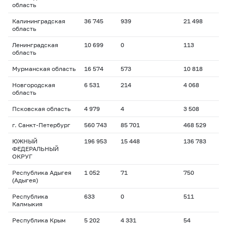
область
Калининградская
36 745
939
21 498
область
Ленинградская
10 699
0
113
область
Мурманская область
16 574
573
10 818
Новгородская
6 531
214
4 068
область
Псковская область
4 979
4
3 508
г. Санкт-Петербург
560 743
85 701
468 529
ЮЖНЫЙ
196 953
15 448
136 783
ФЕДЕРАЛЬНЫЙ
ОКРУГ
Республика Адыгея
1 052
71
750
(Адыгея)
Республика
633
0
511
Калмыкия
Республика Крым
5 202
4 331
54