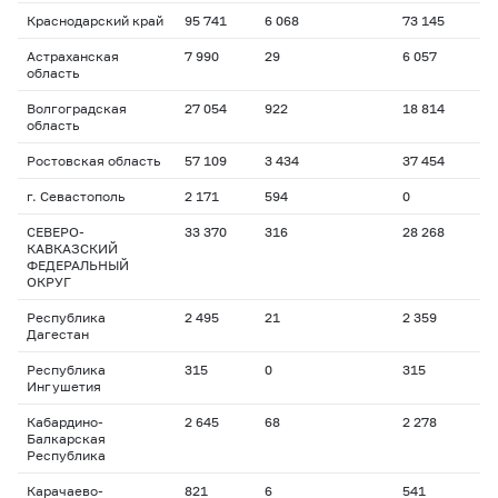
Краснодарский край
95 741
6 068
73 145
Астраханская
7 990
29
6 057
область
Волгоградская
27 054
922
18 814
область
Ростовская область
57 109
3 434
37 454
г. Севастополь
2 171
594
0
СЕВЕРО-
33 370
316
28 268
КАВКАЗСКИЙ
ФЕДЕРАЛЬНЫЙ
ОКРУГ
Республика
2 495
21
2 359
Дагестан
Республика
315
0
315
Ингушетия
Кабардино-
2 645
68
2 278
Балкарская
Республика
Карачаево-
821
6
541