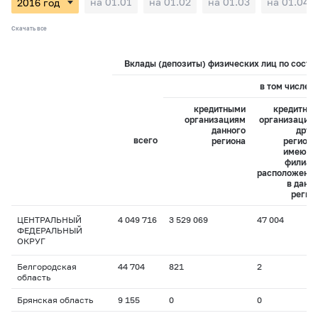
на 01.01
на 01.02
на 01.03
на 01.04
Скачать все
Вклады (депозиты) физических лиц по состоя
в том числе:
кредитными
кредитны
организациям
организация
данного
друг
всего
региона
регионо
имеющ
филиал
расположенн
в данн
регио
ЦЕНТРАЛЬНЫЙ
4 049 716
3 529 069
47 004
ФЕДЕРАЛЬНЫЙ
ОКРУГ
Белгородская
44 704
821
2
область
Брянская область
9 155
0
0