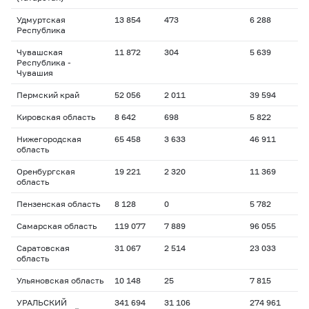
Удмуртская
13 854
473
6 288
Республика
Чувашская
11 872
304
5 639
Республика -
Чувашия
Пермский край
52 056
2 011
39 594
Кировская область
8 642
698
5 822
Нижегородская
65 458
3 633
46 911
область
Оренбургская
19 221
2 320
11 369
область
Пензенская область
8 128
0
5 782
Самарская область
119 077
7 889
96 055
Саратовская
31 067
2 514
23 033
область
Ульяновская область
10 148
25
7 815
УРАЛЬСКИЙ
341 694
31 106
274 961