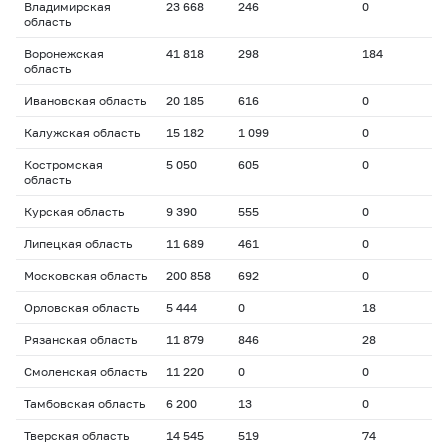
Владимирская
23 668
246
0
область
Воронежская
41 818
298
184
область
Ивановская область
20 185
616
0
Калужская область
15 182
1 099
0
Костромская
5 050
605
0
область
Курская область
9 390
555
0
Липецкая область
11 689
461
0
Московская область
200 858
692
0
Орловская область
5 444
0
18
Рязанская область
11 879
846
28
Смоленская область
11 220
0
0
Тамбовская область
6 200
13
0
Тверская область
14 545
519
74