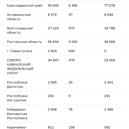
Краснодарский край
99 600
6 446
77 078
Астраханская
8 572
37
6 598
область
Волгоградская
27 223
973
18 786
область
Ростовская область
58 934
3 550
38 866
г. Севастополь
2 404
690
0
СЕВЕРО-
34 947
478
29 959
КАВКАЗСКИЙ
ФЕДЕРАЛЬНЫЙ
ОКРУГ
Республика
2 595
25
2 451
Дагестан
Республика
292
0
291
Ингушетия
Кабардино-
2 848
76
2 486
Балкарская
Республика
Карачаево-
811
138
592