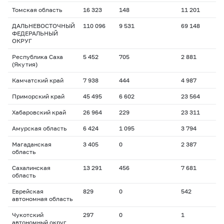
Томская область
16 323
148
11 201
ДАЛЬНЕВОСТОЧНЫЙ
110 096
9 531
69 148
ФЕДЕРАЛЬНЫЙ
ОКРУГ
Республика Саха
5 452
705
2 881
(Якутия)
Камчатский край
7 938
444
4 987
Приморский край
45 495
6 602
23 564
Хабаровский край
26 964
229
23 311
Амурская область
6 424
1 095
3 794
Магаданская
3 405
0
2 387
область
Сахалинская
13 291
456
7 681
область
Еврейская
829
0
542
автономная область
Чукотский
297
0
1
автономный округ