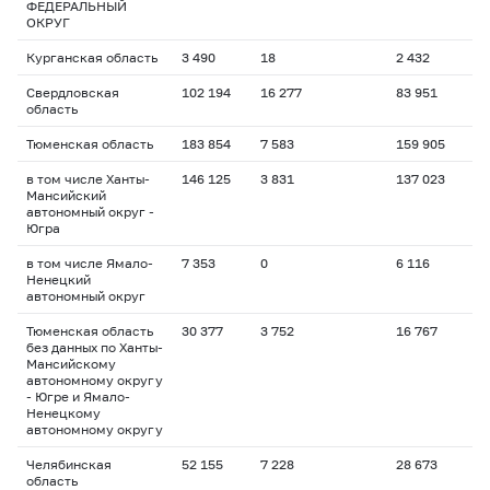
ФЕДЕРАЛЬНЫЙ
ОКРУГ
Курганская область
3 490
18
2 432
Свердловская
102 194
16 277
83 951
область
Тюменская область
183 854
7 583
159 905
в том числе Ханты-
146 125
3 831
137 023
Мансийский
автономный округ -
Югра
в том числе Ямало-
7 353
0
6 116
Ненецкий
автономный округ
Тюменская область
30 377
3 752
16 767
без данных по Ханты-
Мансийскому
автономному округу
- Югре и Ямало-
Ненецкому
автономному округу
Челябинская
52 155
7 228
28 673
область