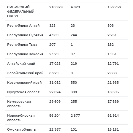
СИБИРСКИЙ
210 929
4 823
156 756
ФЕДЕРАЛЬНЫЙ
ОКРУГ
Республика Алтай
328
23
303
Республика Бурятия
4 989
244
2 761
Республика Тыва
207
1
152
Республика Хакасия
2 529
97
1 951
Алтайский край
17 028
219
12 791
Забайкальский край
3 279
0
2 333
Красноярский край
31 052
550
21 935
Иркутская область
27 024
308
18 695
Кемеровская
29 609
255
17 539
область
Новосибирская
56 204
2 877
51 914
область
Омская область
22 357
101
15 181