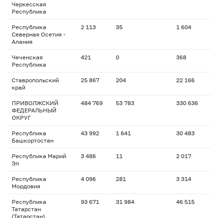
Черкесская
Республика
Республика
2 113
35
1 604
Северная Осетия -
Алания
Чеченская
421
0
368
Республика
Ставропольский
25 867
204
22 166
край
ПРИВОЛЖСКИЙ
484 769
53 783
330 636
ФЕДЕРАЛЬНЫЙ
ОКРУГ
Республика
43 992
1 641
30 483
Башкортостан
Республика Марий
3 486
11
2 017
Эл
Республика
4 096
281
3 314
Мордовия
Республика
93 671
31 984
46 515
Татарстан
(Татарстан)