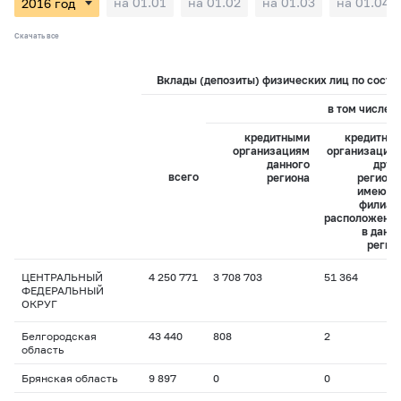
на 01.01
на 01.02
на 01.03
на 01.04
Скачать все
Вклады (депозиты) физических лиц по состоя
в том числе:
кредитными
кредитны
организациям
организация
данного
друг
всего
региона
регионо
имеющ
филиал
расположенн
в данн
регио
ЦЕНТРАЛЬНЫЙ
4 250 771
3 708 703
51 364
ФЕДЕРАЛЬНЫЙ
ОКРУГ
Белгородская
43 440
808
2
область
Брянская область
9 897
0
0