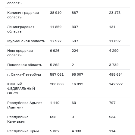
область
Калининградская
38 910
887
23 178
область
Ленинградская
11 859
337
131
область
Мурманская область
17 977
597
11 892
Новгородская
6 926
224
4 290
область
Псковская область
5 262
2
3 732
г. Санкт-Петербург
587 061
95 007
485 684
ЮЖНЫЙ
203 838
16 092
142 772
ФЕДЕРАЛЬНЫЙ
ОКРУГ
Республика Адыгея
1 110
63
797
(Адыгея)
Республика
658
0
534
Калмыкия
Республика Крым
5 337
4 333
114