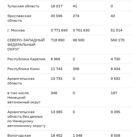
Тульская область
18 017
41
0
Ярославская
30 596
274
43
область
г. Москва
3 771 693
3 701 630
51 014
СЕВЕРО-ЗАПАДНЫЙ
718 890
98 500
560 170
ФЕДЕРАЛЬНЫЙ
ОКРУГ
Республика Карелия
6 966
2
4 730
Республика Коми
11 743
398
8 434
Архангельская
13 733
0
9 592
область
в том числе
348
0
197
Ненецкий
автономный округ
Архангельская
13 385
0
9 395
область без данных
по Ненецкому
автономному округу
Вологодская
18 452
1 048
8 508