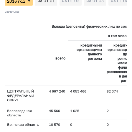
на 01.01
на 01.02
на 01.03
на 01.04
Скачать все
Вклады (депозиты) физических лиц по состоя
в том числе:
кредитными
кредитны
организациям
организация
данного
друг
всего
региона
регионо
имеющ
филиал
расположенн
в данн
регио
ЦЕНТРАЛЬНЫЙ
4 667 240
4 053 466
82 374
ФЕДЕРАЛЬНЫЙ
ОКРУГ
Белгородская
45 560
1 025
2
область
Брянская область
10 570
0
0