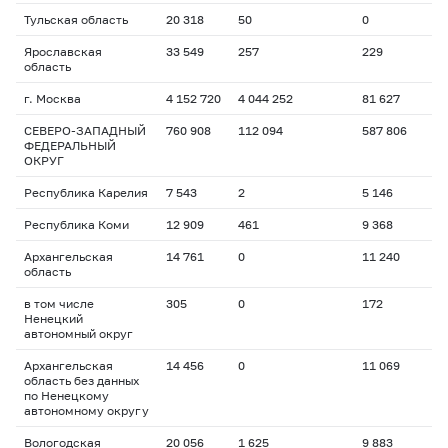
Тульская область
20 318
50
0
Ярославская
33 549
257
229
область
г. Москва
4 152 720
4 044 252
81 627
СЕВЕРО-ЗАПАДНЫЙ
760 908
112 094
587 806
ФЕДЕРАЛЬНЫЙ
ОКРУГ
Республика Карелия
7 543
2
5 146
Республика Коми
12 909
461
9 368
Архангельская
14 761
0
11 240
область
в том числе
305
0
172
Ненецкий
автономный округ
Архангельская
14 456
0
11 069
область без данных
по Ненецкому
автономному округу
Вологодская
20 056
1 625
9 883