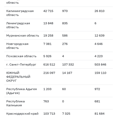
область
Калининградская
42 715
973
26 810
область
Ленинградская
13 848
835
6
область
Мурманская область
19 258
586
12 639
Новгородская
7 381
276
4 646
область
Псковская область
5 926
4
4 223
г. Санкт-Петербург
616 512
107 332
503 846
ЮЖНЫЙ
216 097
14 167
159 110
ФЕДЕРАЛЬНЫЙ
ОКРУГ
Республика Адыгея
1 203
60
972
(Адыгея)
Республика
763
0
681
Калмыкия
Краснодарский край
103 713
7 325
81 684