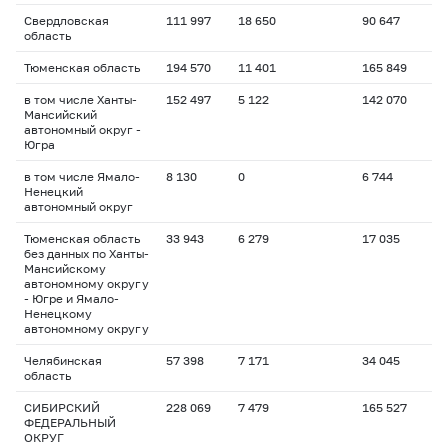
Свердловская
111 997
18 650
90 647
область
Тюменская область
194 570
11 401
165 849
в том числе Ханты-
152 497
5 122
142 070
Мансийский
автономный округ -
Югра
в том числе Ямало-
8 130
0
6 744
Ненецкий
автономный округ
Тюменская область
33 943
6 279
17 035
без данных по Ханты-
Мансийскому
автономному округу
- Югре и Ямало-
Ненецкому
автономному округу
Челябинская
57 398
7 171
34 045
область
СИБИРСКИЙ
228 069
7 479
165 527
ФЕДЕРАЛЬНЫЙ
ОКРУГ