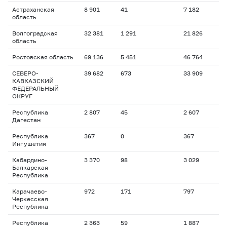
Астраханская
8 901
41
7 182
область
Волгоградская
32 381
1 291
21 826
область
Ростовская область
69 136
5 451
46 764
СЕВЕРО-
39 682
673
33 909
КАВКАЗСКИЙ
ФЕДЕРАЛЬНЫЙ
ОКРУГ
Республика
2 807
45
2 607
Дагестан
Республика
367
0
367
Ингушетия
Кабардино-
3 370
98
3 029
Балкарская
Республика
Карачаево-
972
171
797
Черкесская
Республика
Республика
2 363
59
1 887