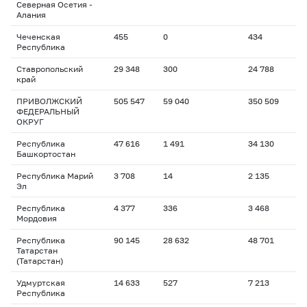
Северная Осетия -
Алания
Чеченская
455
0
434
Республика
Ставропольский
29 348
300
24 788
край
ПРИВОЛЖСКИЙ
505 547
59 040
350 509
ФЕДЕРАЛЬНЫЙ
ОКРУГ
Республика
47 616
1 491
34 130
Башкортостан
Республика Марий
3 708
14
2 135
Эл
Республика
4 377
336
3 468
Мордовия
Республика
90 145
28 632
48 701
Татарстан
(Татарстан)
Удмуртская
14 633
527
7 213
Республика