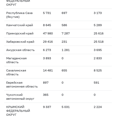
ФЕДЕРАЛЬНЫЙ
ОКРУГ
Республика Саха
5 731
697
3 173
(Якутия)
Камчатский край
8 645
586
5 289
Приморский край
47 980
7 287
25 616
Хабаровский край
29 416
231
25 518
Амурская область
6 273
1 281
3 695
Магаданская
3 893
0
2 833
область
Сахалинская
14 481
655
8 525
область
Еврейская
897
0
591
автономная область
Чукотский
365
0
0
автономный округ
КРЫМСКИЙ
9 337
5 031
2 224
ФЕДЕРАЛЬНЫЙ
ОКРУГ