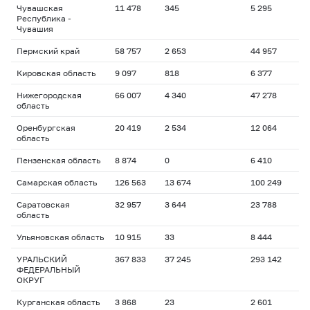
Чувашская
11 478
345
5 295
Республика -
Чувашия
Пермский край
58 757
2 653
44 957
Кировская область
9 097
818
6 377
Нижегородская
66 007
4 340
47 278
область
Оренбургская
20 419
2 534
12 064
область
Пензенская область
8 874
0
6 410
Самарская область
126 563
13 674
100 249
Саратовская
32 957
3 644
23 788
область
Ульяновская область
10 915
33
8 444
УРАЛЬСКИЙ
367 833
37 245
293 142
ФЕДЕРАЛЬНЫЙ
ОКРУГ
Курганская область
3 868
23
2 601