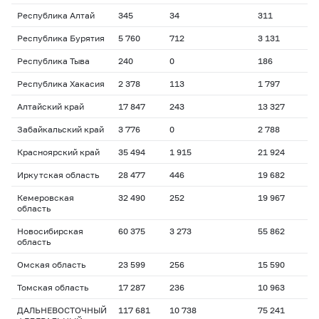
Республика Алтай
345
34
311
Республика Бурятия
5 760
712
3 131
Республика Тыва
240
0
186
Республика Хакасия
2 378
113
1 797
Алтайский край
17 847
243
13 327
Забайкальский край
3 776
0
2 788
Красноярский край
35 494
1 915
21 924
Иркутская область
28 477
446
19 682
Кемеровская
32 490
252
19 967
область
Новосибирская
60 375
3 273
55 862
область
Омская область
23 599
256
15 590
Томская область
17 287
236
10 963
ДАЛЬНЕВОСТОЧНЫЙ
117 681
10 738
75 241