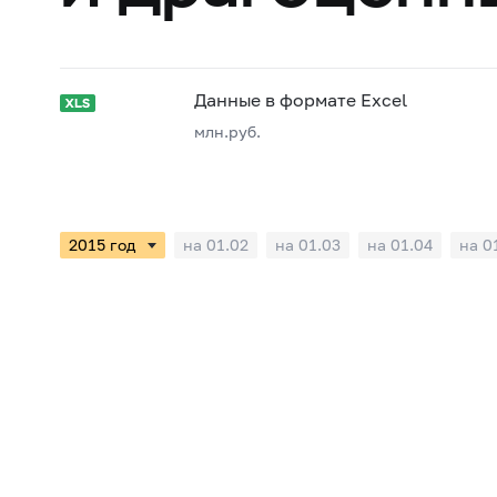
Данные в формате Excel
млн.руб.
на 01.02
на 01.03
на 01.04
на 0