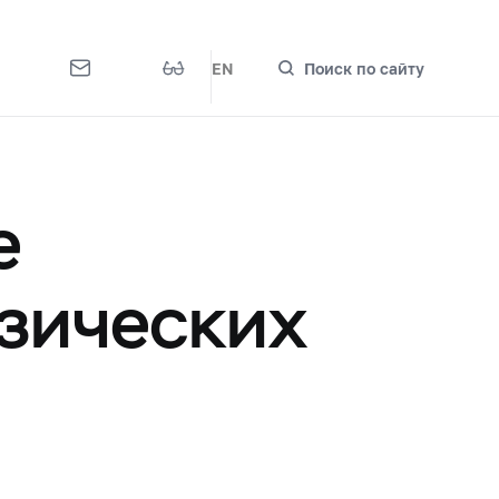
EN
Поиск по сайту
е
зических