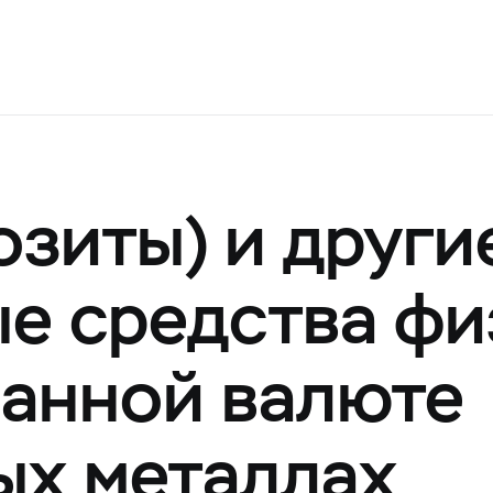
озиты) и други
е средства фи
ранной валюте
ых металлах