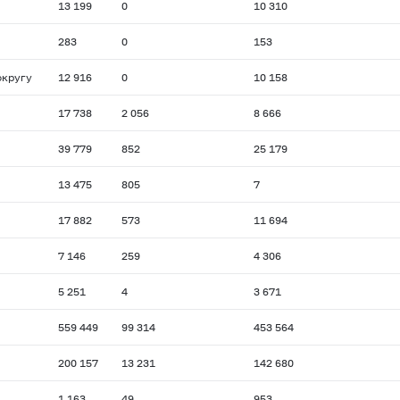
13 199
0
10 310
283
0
153
округу
12 916
0
10 158
17 738
2 056
8 666
39 779
852
25 179
13 475
805
7
17 882
573
11 694
7 146
259
4 306
5 251
4
3 671
559 449
99 314
453 564
200 157
13 231
142 680
1 163
49
953