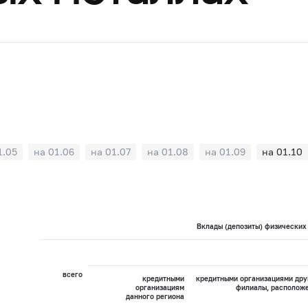
1.05
на 01.06
на 01.07
на 01.08
на 01.09
на 01.10
Вклады (депозиты) физических 
всего
кредитными
кредитными организациями дру
организациям
филиалы, расположе
данного региона