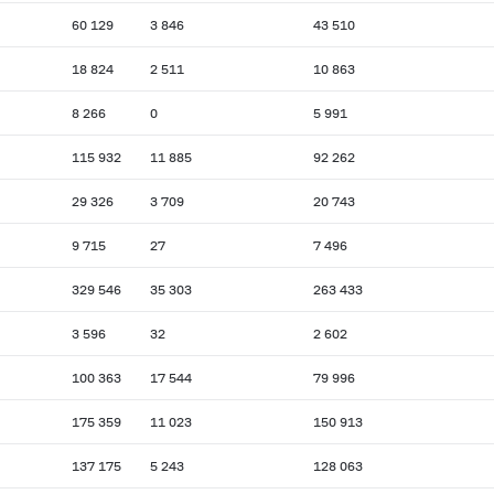
60 129
3 846
43 510
18 824
2 511
10 863
8 266
0
5 991
115 932
11 885
92 262
29 326
3 709
20 743
9 715
27
7 496
329 546
35 303
263 433
3 596
32
2 602
100 363
17 544
79 996
175 359
11 023
150 913
137 175
5 243
128 063