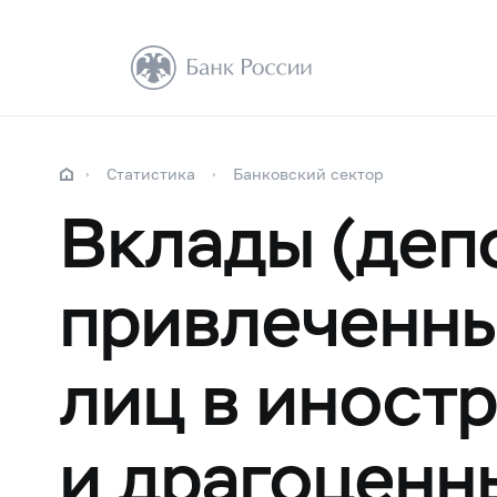
Статистика
Банковский сектор
Вклады (деп
привлеченны
лиц в иност
и драгоценн