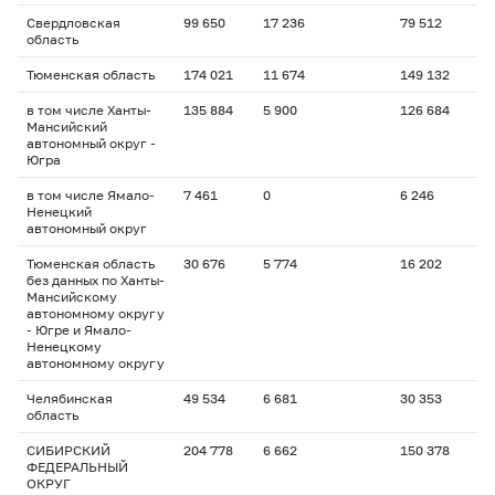
Свердловская
99 650
17 236
79 512
область
Тюменская область
174 021
11 674
149 132
в том числе Ханты-
135 884
5 900
126 684
Мансийский
автономный округ -
Югра
в том числе Ямало-
7 461
0
6 246
Ненецкий
автономный округ
Тюменская область
30 676
5 774
16 202
без данных по Ханты-
Мансийскому
автономному округу
- Югре и Ямало-
Ненецкому
автономному округу
Челябинская
49 534
6 681
30 353
область
СИБИРСКИЙ
204 778
6 662
150 378
ФЕДЕРАЛЬНЫЙ
ОКРУГ