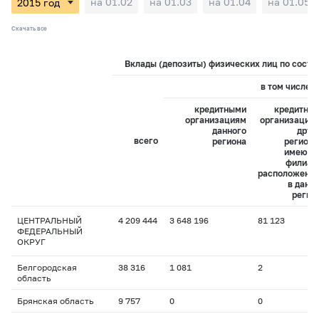
на 01.02
на 01.03
на 01.04
на 01.05
Скачать все
Вклады (депозиты) физических лиц по состоя
в том числе:
кредитными
кредитны
организациям
организация
данного
друг
всего
региона
регионо
имеющ
филиал
расположенн
в данн
регио
ЦЕНТРАЛЬНЫЙ
4 209 444
3 648 196
81 123
ФЕДЕРАЛЬНЫЙ
ОКРУГ
Белгородская
38 316
1 081
2
область
Брянская область
9 757
0
0