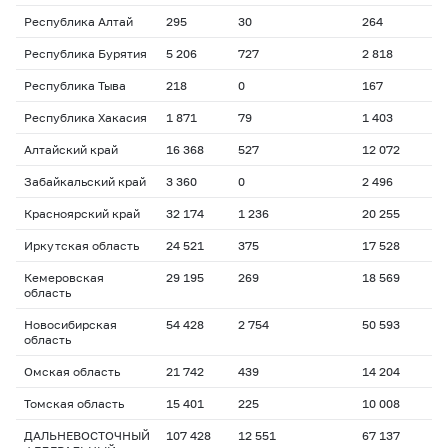
Республика Алтай
295
30
264
Республика Бурятия
5 206
727
2 818
Республика Тыва
218
0
167
Республика Хакасия
1 871
79
1 403
Алтайский край
16 368
527
12 072
Забайкальский край
3 360
0
2 496
Красноярский край
32 174
1 236
20 255
Иркутская область
24 521
375
17 528
Кемеровская
29 195
269
18 569
область
Новосибирская
54 428
2 754
50 593
область
Омская область
21 742
439
14 204
Томская область
15 401
225
10 008
ДАЛЬНЕВОСТОЧНЫЙ
107 428
12 551
67 137