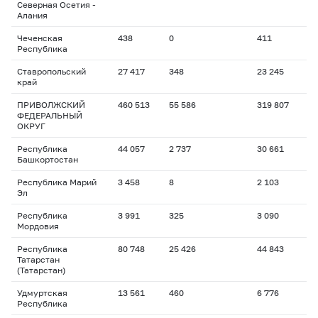
Северная Осетия -
Алания
Чеченская
438
0
411
Республика
Ставропольский
27 417
348
23 245
край
ПРИВОЛЖСКИЙ
460 513
55 586
319 807
ФЕДЕРАЛЬНЫЙ
ОКРУГ
Республика
44 057
2 737
30 661
Башкортостан
Республика Марий
3 458
8
2 103
Эл
Республика
3 991
325
3 090
Мордовия
Республика
80 748
25 426
44 843
Татарстан
(Татарстан)
Удмуртская
13 561
460
6 776
Республика