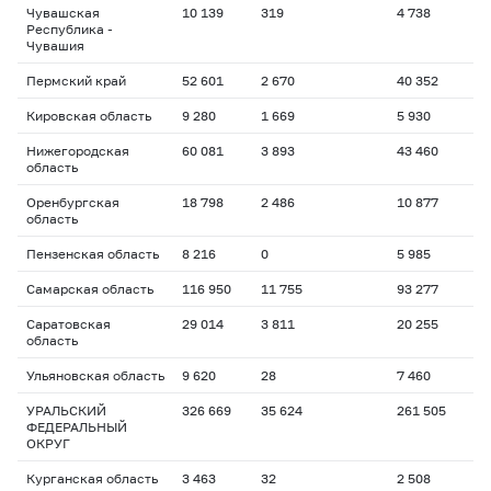
Чувашская
10 139
319
4 738
Республика -
Чувашия
Пермский край
52 601
2 670
40 352
Кировская область
9 280
1 669
5 930
Нижегородская
60 081
3 893
43 460
область
Оренбургская
18 798
2 486
10 877
область
Пензенская область
8 216
0
5 985
Самарская область
116 950
11 755
93 277
Саратовская
29 014
3 811
20 255
область
Ульяновская область
9 620
28
7 460
УРАЛЬСКИЙ
326 669
35 624
261 505
ФЕДЕРАЛЬНЫЙ
ОКРУГ
Курганская область
3 463
32
2 508