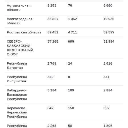
Астраханская
8 253
76
6 660
область
Волгоградская
33 827
1 062
19 936
область
Ростовская область
59 451
4 711
39 397
СЕВЕРО-
37 265
689
31 994
КАВКАЗСКИЙ
ФЕДЕРАЛЬНЫЙ
ОКРУГ
Республика
2 769
24
2 616
Дагестан
Республика
342
0
341
Ингушетия
Кабардино-
3 184
109
2 884
Балкарская
Республика
Карачаево-
847
150
692
Черкесская
Республика
Республика
2 268
58
1 805