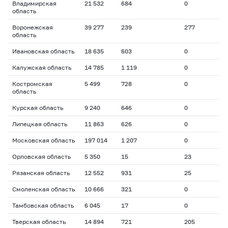
Владимирская
21 532
684
0
область
Воронежская
39 277
239
277
область
Ивановская область
18 635
603
0
Калужская область
14 785
1 119
0
Костромская
5 499
728
0
область
Курская область
9 240
646
0
Липецкая область
11 863
626
0
Московская область
197 014
1 207
0
Орловская область
5 350
15
23
Рязанская область
12 552
931
25
Смоленская область
10 666
321
0
Тамбовская область
6 045
17
0
Тверская область
14 894
721
205