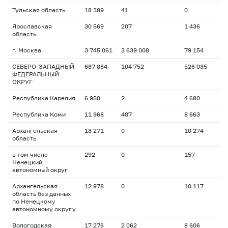
Тульская область
18 389
41
0
Ярославская
30 569
207
1 436
область
г. Москва
3 745 061
3 639 008
79 154
СЕВЕРО-ЗАПАДНЫЙ
687 884
104 752
526 035
ФЕДЕРАЛЬНЫЙ
ОКРУГ
Республика Карелия
6 950
2
4 680
Республика Коми
11 968
487
8 663
Архангельская
13 271
0
10 274
область
в том числе
292
0
157
Ненецкий
автономный округ
Архангельская
12 978
0
10 117
область без данных
по Ненецкому
автономному округу
Вологодская
17 276
2 062
8 606