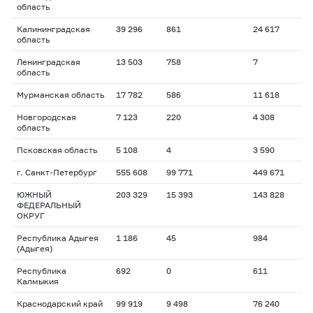
область
Калининградская
39 296
861
24 617
область
Ленинградская
13 503
758
7
область
Мурманская область
17 782
586
11 618
Новгородская
7 123
220
4 308
область
Псковская область
5 108
4
3 590
г. Санкт-Петербург
555 608
99 771
449 671
ЮЖНЫЙ
203 329
15 393
143 828
ФЕДЕРАЛЬНЫЙ
ОКРУГ
Республика Адыгея
1 186
45
984
(Адыгея)
Республика
692
0
611
Калмыкия
Краснодарский край
99 919
9 498
76 240