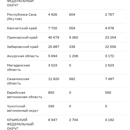
ФЕДЕРАЛЬНЫЙ
ОКРУГ
Республика Саха
4 926
604
2 767
(Якутия)
Камчатский край
7 720
559
4 678
Приморский край
45 679
9 360
23 254
Хабаровский край
25 887
238
22 556
Амурская область
5 694
1 208
3 172
Магаданская
3 523
0
2 623
область
Сахалинская
12 820
582
7 497
область
Еврейская
850
0
590
автономная область
Чукотский
330
0
0
автономный округ
КРЫМСКИЙ
8 947
2 704
4 192
ФЕДЕРАЛЬНЫЙ
ОКРУГ