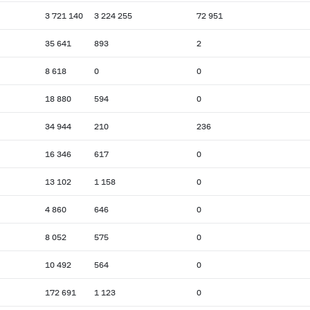
3 721 140
3 224 255
72 951
35 641
893
2
8 618
0
0
18 880
594
0
34 944
210
236
16 346
617
0
13 102
1 158
0
4 860
646
0
8 052
575
0
10 492
564
0
172 691
1 123
0