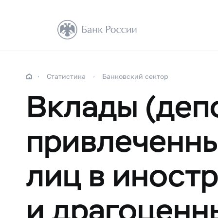
Статистика
Банковский сектор
Вклады (деп
привлеченны
лиц в иност
и драгоценн