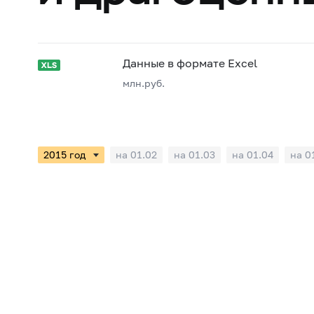
Данные в формате Excel
млн.руб.
на 01.02
на 01.03
на 01.04
на 0