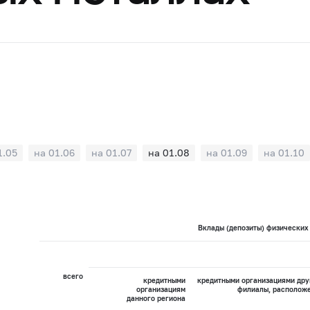
1.05
на 01.06
на 01.07
на 01.08
на 01.09
на 01.10
Вклады (депозиты) физических 
всего
кредитными
кредитными организациями дру
организациям
филиалы, расположе
данного региона