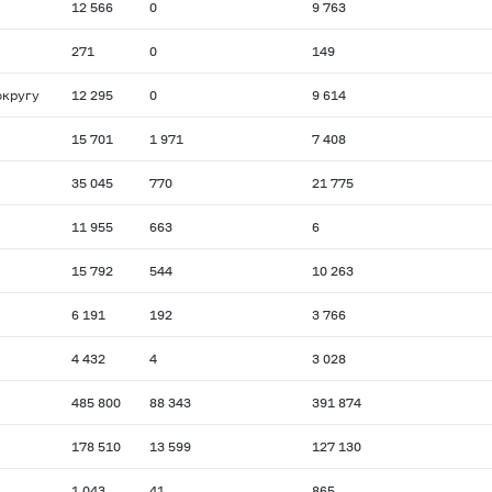
12 566
0
9 763
271
0
149
округу
12 295
0
9 614
15 701
1 971
7 408
35 045
770
21 775
11 955
663
6
15 792
544
10 263
6 191
192
3 766
4 432
4
3 028
485 800
88 343
391 874
178 510
13 599
127 130
1 043
41
865