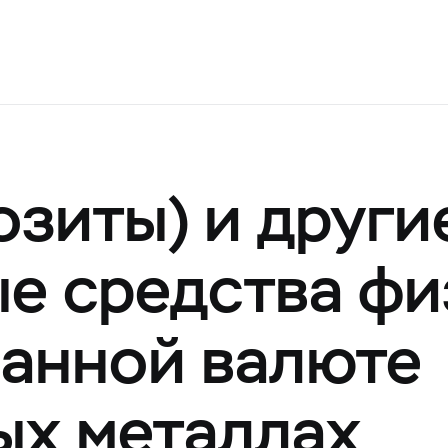
озиты) и други
е средства фи
ранной валюте
ых металлах