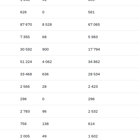
626
0
561
87 670
8 528
67 065
7 355
68
5 983
30 592
900
17 794
51 224
4 062
34 862
33 468
636
28 534
2 566
28
2 423
296
0
296
2 783
96
2 532
756
138
614
2 005
49
1 602