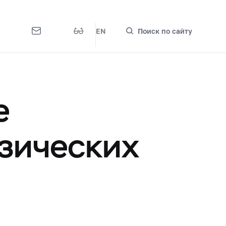
EN
Поиск по сайту
е
зических