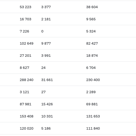
53 223
3 377
38 604
16 703
2 181
9 565
7 226
0
5 324
102 649
9 877
82 427
27 201
3 991
18 874
8 627
24
6 704
288 240
31 661
230 400
3 121
27
2 289
87 981
15 426
69 881
153 408
10 331
131 653
120 020
5 186
111 840