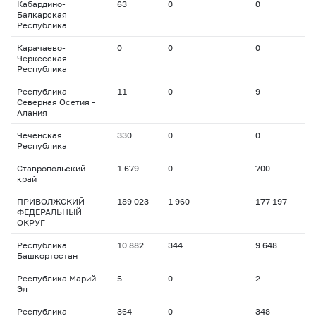
Кабардино-
63
0
0
Балкарская
Республика
Карачаево-
0
0
0
Черкесская
Республика
Республика
11
0
9
Северная Осетия -
Алания
Чеченская
330
0
0
Республика
Ставропольский
1 679
0
700
край
ПРИВОЛЖСКИЙ
189 023
1 960
177 197
ФЕДЕРАЛЬНЫЙ
ОКРУГ
Республика
10 882
344
9 648
Башкортостан
Республика Марий
5
0
2
Эл
Республика
364
0
348