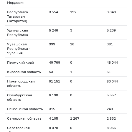
Мордовия
Республика
3 554
197
3 348
Татарстан
(Татарстан)
Удмуртская
5 246
3
5 239
Республика
Чувашская
399
16
381
Республика -
Чувашия
Пермский край
49 769
0
48 044
Кировская область
53
1
51
Нижегородская
91 151
0
83 044
область
Оренбургская
6 198
0
5 557
область
Пензенская область
315
0
243
Самарская область
4 105
1 267
2 832
Саратовская
8 078
0
8 056