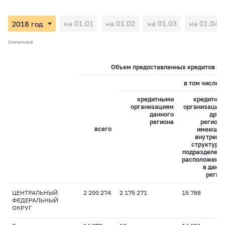
на 01.01
на 01.02
на 01.03
на 01.04
Скачать все
Объем предоставленных кредитов на 
в том числе:
кредитными
кредитны
организациям
организация
данного
друг
региона
регионо
всего
имеющи
внутренн
структурн
подразделени
расположенн
в данн
регио
ЦЕНТРАЛЬНЫЙ
2 200 274
2 175 271
15 788
ФЕДЕРАЛЬНЫЙ
ОКРУГ