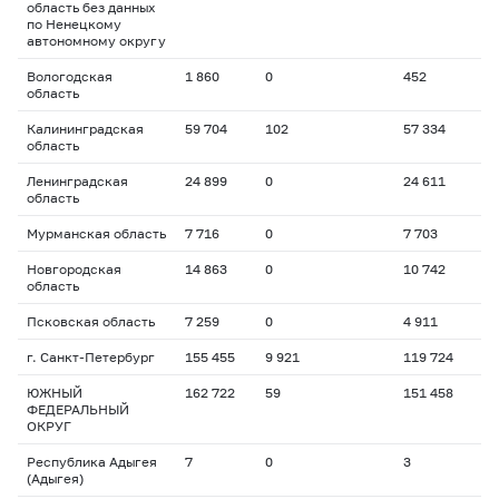
область без данных
по Ненецкому
автономному округу
Вологодская
1 860
0
452
область
Калининградская
59 704
102
57 334
область
Ленинградская
24 899
0
24 611
область
Мурманская область
7 716
0
7 703
Новгородская
14 863
0
10 742
область
Псковская область
7 259
0
4 911
г. Санкт-Петербург
155 455
9 921
119 724
ЮЖНЫЙ
162 722
59
151 458
ФЕДЕРАЛЬНЫЙ
ОКРУГ
Республика Адыгея
7
0
3
(Адыгея)