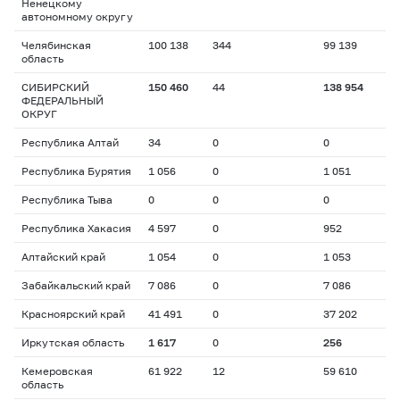
Ненецкому
автономному округу
Челябинская
100 138
344
99 139
область
СИБИРСКИЙ
150 460
44
138 954
ФЕДЕРАЛЬНЫЙ
ОКРУГ
Республика Алтай
34
0
0
Республика Бурятия
1 056
0
1 051
Республика Тыва
0
0
0
Республика Хакасия
4 597
0
952
Алтайский край
1 054
0
1 053
Забайкальский край
7 086
0
7 086
Красноярский край
41 491
0
37 202
Иркутская область
1 617
0
256
Кемеровская
61 922
12
59 610
область