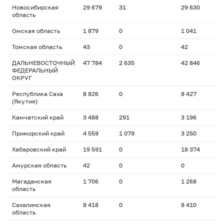
Новосибирская
29 679
31
29 630
область
Омская область
1 879
0
1 041
Томская область
43
0
42
ДАЛЬНЕВОСТОЧНЫЙ
47 784
2 635
42 846
ФЕДЕРАЛЬНЫЙ
ОКРУГ
Республика Саха
8 826
0
8 427
(Якутия)
Камчатский край
3 488
291
3 196
Приморский край
4 559
1 079
3 250
Хабаровский край
19 591
0
18 374
Амурская область
42
0
0
Магаданская
1 706
0
1 268
область
Сахалинская
8 418
0
8 410
область