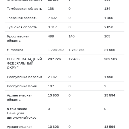
Тамбовская область
136
0
134
Тверская область
7 802
0
1 460
Тульская область
9 917
0
7 053
Ярославская
488
140
103
область
г. Москва
1 793 030
1 762 765
21 966
СЕВЕРО-ЗАПАДНЫЙ
287 726
12 435
262 507
ФЕДЕРАЛЬНЫЙ
ОКРУГ
Республика Карелия
2 182
0
1 998
Республика Коми
187
0
2
Архангельская
13 603
0
13 594
область
в том числе
0
0
0
Ненецкий
автономный округ
Архангельская
13 603
0
13 594