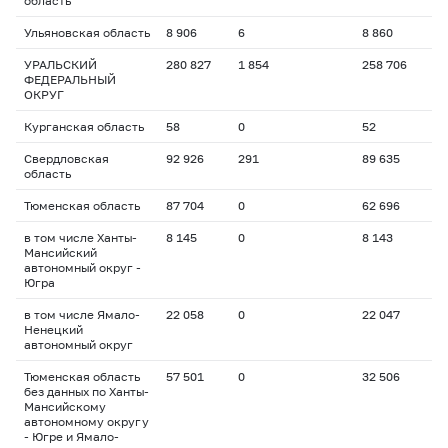
область
Ульяновская область
8 906
6
8 860
УРАЛЬСКИЙ
280 827
1 854
258 706
ФЕДЕРАЛЬНЫЙ
ОКРУГ
Курганская область
58
0
52
Свердловская
92 926
291
89 635
область
Тюменская область
87 704
0
62 696
в том числе Ханты-
8 145
0
8 143
Мансийский
автономный округ -
Югра
в том числе Ямало-
22 058
0
22 047
Ненецкий
автономный округ
Тюменская область
57 501
0
32 506
без данных по Ханты-
Мансийскому
автономному округу
- Югре и Ямало-